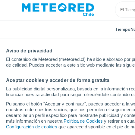
Tiempo
No
Aviso de privacidad
El contenido de Meteored (meteored.cl) ha sido elaborado por pr
de calidad. Puedes acceder a este sitio web mediante las sigui
Aceptar cookies y acceder de forma gratuita
Inicio
Argentina
Provincia de Buenos Aires
San 
La publicidad digital personalizada, basada en la información r
financiar nuestra actividad para seguir ofreciéndote contenido c
El Tiempo en San Pedr
Pulsando el botón "Aceptar y continuar", puedes acceder a la w
nuestras o de nuestros socios, que nos permiten el seguimiento
12:46
Viernes
desarrollar un perfil específico para mostrarte publicidad y co
más información en nuestra
Política de Cookies
y retirar en cu
Configuración de cookies
que aparece disponible en el pie de n
Soleado