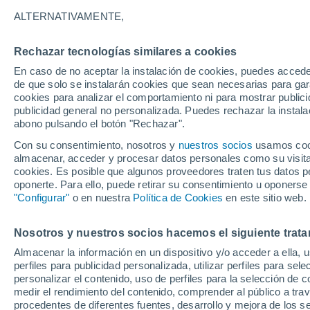
13°
ALTERNATIVAMENTE,
Rechazar tecnologías similares a cookies
Oeste
En caso de no aceptar la instalación de cookies, puedes accede
Sensación de 13°
10
-
27 km
de que solo se instalarán cookies que sean necesarias para garan
cookies para analizar el comportamiento ni para mostrar publici
publicidad general no personalizada. Puedes rechazar la instala
abono pulsando el botón "Rechazar".
Última hora
Aguanieve, heladas de hasta -3 °C y chubasc
Con su consentimiento, nosotros y
nuestros socios
usamos cooki
marcarán el fin de semana en la RM
almacenar, acceder y procesar datos personales como su visita e
cookies. Es posible que algunos proveedores traten tus datos pe
Tiempo 1 - 7 días
Actualidad
Mapa de temperatura
oponerte. Para ello, puede retirar su consentimiento u oponerse
"Configurar"
o en nuestra
Política de Cookies
en este sitio web.
Nosotros y nuestros socios hacemos el siguiente trata
Mañana
Domingo
Hoy
Almacenar la información en un dispositivo y/o acceder a ella, 
8 Ago
9 Ago
7 Ago
perfiles para publicidad personalizada, utilizar perfiles para sele
personalizar el contenido, uso de perfiles para la selección de c
medir el rendimiento del contenido, comprender al público a tra
procedentes de diferentes fuentes, desarrollo y mejora de los se