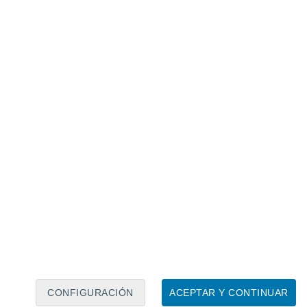
Calendario lunar
Lun
Mar
Mié
Jue
Vie
Sáb
Dom
7
8
9
10
11
12
13
14
15
16
17
18
19
20
CONFIGURACIÓN
ACEPTAR Y CONTINUAR