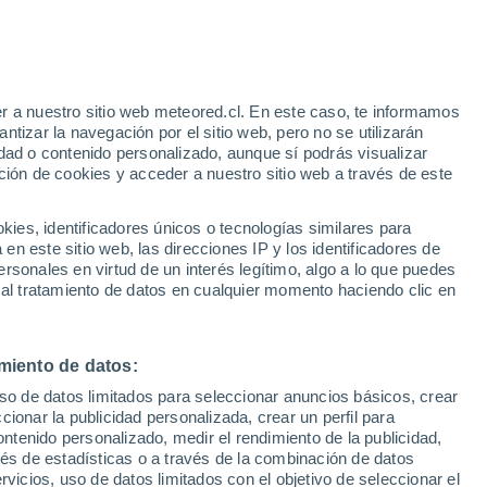
r a nuestro sitio web meteored.cl. En este caso, te informamos
/h
tizar la navegación por el sitio web, pero no se utilizarán
dad o contenido personalizado, aunque sí podrás visualizar
ción de cookies y acceder a nuestro sitio web a través de este
os
es, identificadores únicos o tecnologías similares para
n este sitio web, las direcciones IP y los identificadores de
rsonales en virtud de un interés legítimo, algo a lo que puedes
Satélites
Modelos
 al tratamiento de datos en cualquier momento haciendo clic en
miento de datos:
Lunes
Martes
Miércoles
Jueves
uso de datos limitados para seleccionar anuncios básicos, crear
10 Ago
11 Ago
12 Ago
13 Ago
ccionar la publicidad personalizada, crear un perfil para
ontenido personalizado, medir el rendimiento de la publicidad,
vés de estadísticas o a través de la combinación de datos
rvicios, uso de datos limitados con el objetivo de seleccionar el
90%
90%