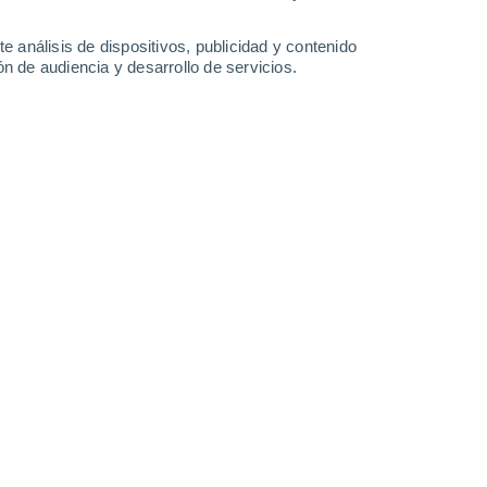
2.7 mm
2.2 mm
13°
/
3°
12°
/
4°
10°
/
6°
11°
/
6°
e análisis de dispositivos, publicidad y contenido
n de audiencia y desarrollo de servicios.
-
29
km/h
19
-
40
km/h
20
-
38
km/h
17
-
33
km/h
 agosto
Oeste
3 Medio
10
-
27 km/h
FPS:
6-10
Noroeste
3 Medio
10
-
25 km/h
FPS:
6-10
Noroeste
2 Bajo
11
-
25 km/h
FPS:
no
Noroeste
1 Bajo
15
-
30 km/h
FPS:
no