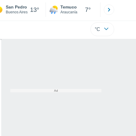
San Pedro
Temuco
Osorno
13°
7°
Buenos Aires
Araucanía
Los Lagos
°C