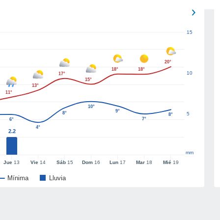
15
20°
18°
18°
10
17°
15°
13°
11°
10°
9°
8°
5
8°
7°
6°
4°
2.2
mm
Jue
13
Vie
14
Sáb
15
Dom
16
Lun
17
Mar
18
Mié
19
Mínima
Lluvia