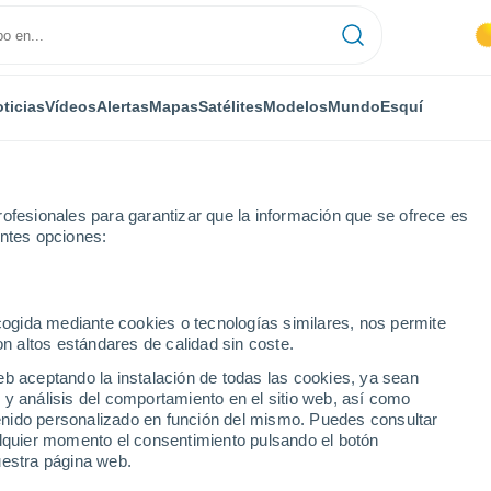
ticias
Vídeos
Alertas
Mapas
Satélites
Modelos
Mundo
Esquí
ofesionales para garantizar que la información que se ofrece es
entes opciones:
Pedro
ecogida mediante cookies o tecnologías similares, nos permite
on altos estándares de calidad sin coste.
o (Buenos Aires)
eb aceptando la instalación de todas las cookies, ya sean
 y análisis del comportamiento en el sitio web, así como
...
ntenido personalizado en función del mismo. Puedes consultar
alquier momento el consentimiento pulsando el botón
Por hora
uestra página web.
Cielos despejados en las
próximas horas