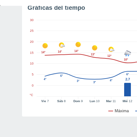
Gráficas del tiempo
30
25
20
14°
14°
14°
15
13°
12°
10°
10
5
6°
6°
2.7
4°
4°
3°
3°
0
°C
Vie
7
Sáb
8
Dom
9
Lun
10
Mar
11
Mié
12
Máxima