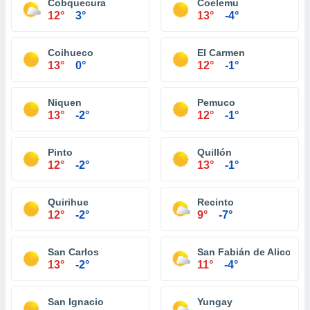
Cobquecura
Coelemu
12°
3°
13°
-4°
Coihueco
El Carmen
13°
0°
12°
-1°
Niquen
Pemuco
13°
-2°
12°
-1°
Pinto
Quillón
12°
-2°
13°
-1°
Quirihue
Recinto
12°
-2°
9°
-7°
San Carlos
San Fabián de Alico
13°
-2°
11°
-4°
San Ignacio
Yungay