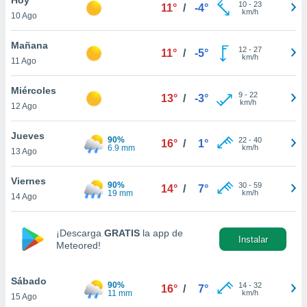
10
-
23
11°
/
-4°
km/h
10 Ago
do en
 mismo.
sultar más
Mañana
12
-
27
11°
/
-5°
 en nuestra
km/h
11 Ago
 Cookies
y
ualquier
Miércoles
9
-
22
13°
/
-3°
km/h
12 Ago
ento
 botón
ación de
Jueves
90%
22
-
40
16°
/
1°
kies
6.9 mm
km/h
13 Ago
 disponible
e nuestra
Viernes
90%
30
-
59
.
14°
/
7°
19 mm
km/h
14 Ago
IVAMENTE,
¡Descarga
GRATIS
la app de
Instalar
Meteored!
as
 a cookies
Sábado
 no aceptar
90%
14
-
32
16°
/
7°
11 mm
km/h
15 Ago
ón de