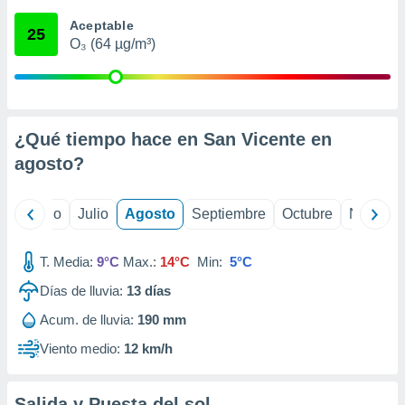
 seleccionar
o.
Aceptable
25
O₃ (64 µg/m³)
calización
precisa e
ión mediante
, publicidad
¿Qué tiempo hace en San Vicente en
dos,
agosto
?
 publicidad
,
ón de
yo
Junio
Julio
Agosto
Septiembre
Octubre
Noviemb
 desarrollo
s.
T. Media:
9°C
Max.:
14°C
Min:
5°C
tros 1199
ios
Días de lluvia:
13
días
Acum. de lluvia:
190 mm
Viento medio:
12 km/h
Salida y Puesta del sol