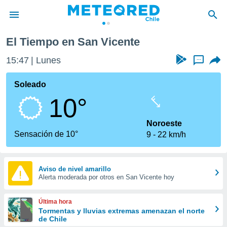
El Tiempo en San Vicente
privacidad
15:47
Lunes
...
o de
eteored.cl)
borado por
Soleado
es para
10°
ue la
 que se
e calidad.
Noroeste
eder a este
Sensación de 10°
9
22 km/h
ediante las
opciones:
ookies y
Aviso de nivel amarillo
Alerta moderada por otros en San Vicente hoy
e forma
d digital
Última hora
ada, basada
Tormentas y lluvias extremas amenazan el norte
de Chile
mación