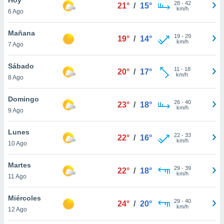
28
-
42
21°
/
15°
km/h
6 Ago
do en
 mismo.
sultar más
Mañana
19
-
29
19°
/
14°
 en nuestra
km/h
7 Ago
 Cookies
y
ualquier
Sábado
11
-
18
20°
/
17°
km/h
8 Ago
ento
 botón
ación de
Domingo
26
-
40
23°
/
18°
kies
km/h
9 Ago
 disponible
e nuestra
Lunes
22
-
33
.
22°
/
16°
km/h
10 Ago
IVAMENTE,
Martes
29
-
39
22°
/
18°
km/h
11 Ago
as
 a cookies
Miércoles
29
-
40
24°
/
20°
km/h
 no aceptar
12 Ago
ón de