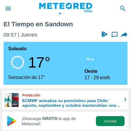
El Tiempo en Sandown
privacidad
09:57
Jueves
...
o de
eteored.cl)
borado por
Soleado
es para
17°
ue la
 que se
e calidad.
Oeste
eder a este
Sensación de 17°
17
29 km/h
ediante las
opciones:
Predicción
ookies y
ECMWF actualiza su pronóstico para Chile:
e forma
agosto, septiembre y octubre mantendrían una
señal favorable para las lluvias
d digital
¡Descarga
GRATIS
la app de
Instalar
ada, basada
Meteored!
mación