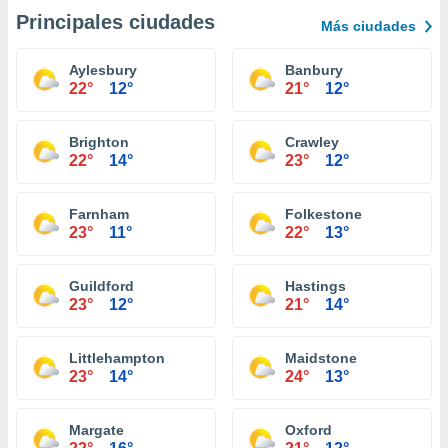
Principales ciudades
Más ciudades
Aylesbury
Banbury
22°
12°
21°
12°
Brighton
Crawley
22°
14°
23°
12°
Farnham
Folkestone
23°
11°
22°
13°
Guildford
Hastings
23°
12°
21°
14°
Littlehampton
Maidstone
23°
14°
24°
13°
Margate
Oxford