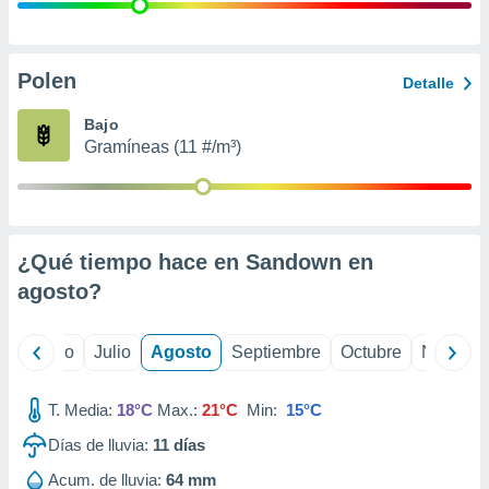
 seleccionar
o.
calización
precisa e
Polen
Detalle
ión mediante
Bajo
, publicidad
Gramíneas (11 #/m³)
dos,
 publicidad
,
ón de
¿Qué tiempo hace en Sandown en
 desarrollo
s.
agosto
?
tros 1199
ios
yo
Junio
Julio
Agosto
Septiembre
Octubre
Noviemb
T. Media:
18°C
Max.:
21°C
Min:
15°C
Días de lluvia:
11
días
Acum. de lluvia:
64 mm