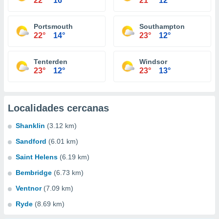
22°
16°
21°
12°
Portsmouth
Southampton
22°
14°
23°
12°
Tenterden
Windsor
23°
12°
23°
13°
Localidades cercanas
Shanklin
(3.12 km)
Sandford
(6.01 km)
Saint Helens
(6.19 km)
Bembridge
(6.73 km)
Ventnor
(7.09 km)
Ryde
(8.69 km)