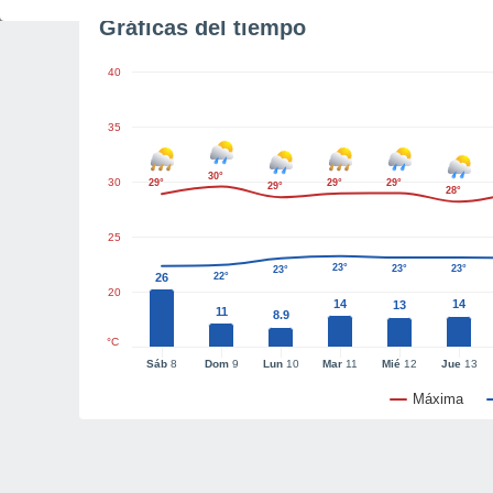
Gráficas del tiempo
40
35
30°
30
29°
29°
29°
29°
28°
25
23°
23°
23°
23°
26
22°
20
14
14
13
11
8.9
°C
Sáb
8
Dom
9
Lun
10
Mar
11
Mié
12
Jue
13
Máxima