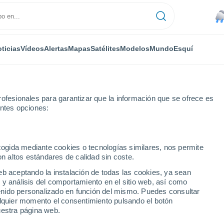
ticias
Vídeos
Alertas
Mapas
Satélites
Modelos
Mundo
Esquí
ofesionales para garantizar que la información que se ofrece es
entes opciones:
ecogida mediante cookies o tecnologías similares, nos permite
on altos estándares de calidad sin coste.
m
eb aceptando la instalación de todas las cookies, ya sean
 y análisis del comportamiento en el sitio web, así como
...
ntenido personalizado en función del mismo. Puedes consultar
alquier momento el consentimiento pulsando el botón
Por hora
uestra página web.
Lluvias débiles en las próximas
horas