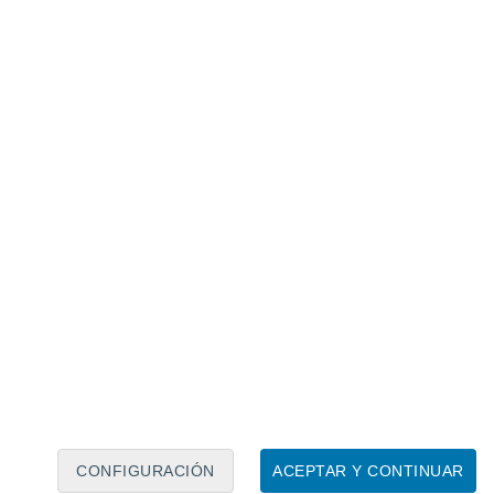
Calendario lunar
Lun
Mar
Mié
Jue
Vie
Sáb
Dom
8
9
10
11
12
13
14
15
16
17
18
19
20
21
CONFIGURACIÓN
ACEPTAR Y CONTINUAR