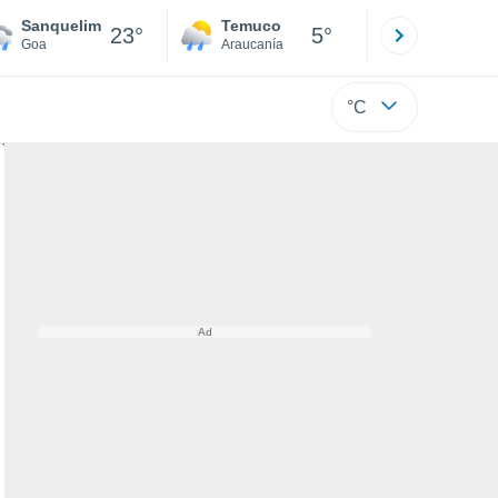
Sanquelim
Temuco
Osorno
23°
5°
Goa
Araucanía
Los Lagos
°C