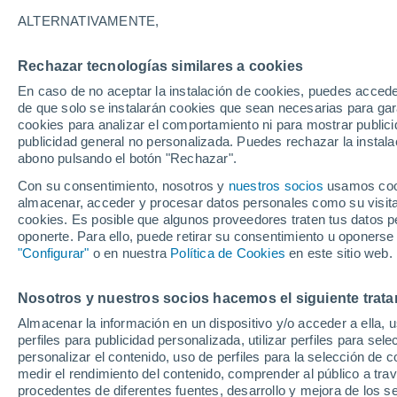
23°
ALTERNATIVAMENTE,
Rechazar tecnologías similares a cookies
90%
En caso de no aceptar la instalación de cookies, puedes accede
Sensación de 20°
3.2 mm
de que solo se instalarán cookies que sean necesarias para garan
cookies para analizar el comportamiento ni para mostrar publici
publicidad general no personalizada. Puedes rechazar la instala
abono pulsando el botón "Rechazar".
Última hora
Un sistema de altura traerá intensas lluvias al
Con su consentimiento, nosotros y
nuestros socios
usamos cooki
Norte de Chile: alerta por isoterma cero alta
almacenar, acceder y procesar datos personales como su visita e
cookies. Es posible que algunos proveedores traten tus datos pe
Tiempo 1 - 7 días
Actualidad
Mapa de lluvia
Satél
oponerte. Para ello, puede retirar su consentimiento u oponerse
"Configurar"
o en nuestra
Política de Cookies
en este sitio web.
Nosotros y nuestros socios hacemos el siguiente trata
Mañana
Lunes
Hoy
Almacenar la información en un dispositivo y/o acceder a ella, 
9 Ago
10 Ago
8 Ago
perfiles para publicidad personalizada, utilizar perfiles para sele
personalizar el contenido, uso de perfiles para la selección de c
medir el rendimiento del contenido, comprender al público a tra
procedentes de diferentes fuentes, desarrollo y mejora de los se
90%
90%
90%