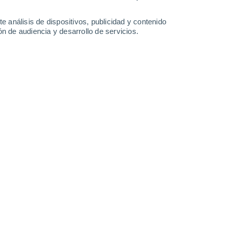
14 mm
13 mm
14 mm
12 mm
29°
/
23°
29°
/
23°
28°
/
23°
29°
/
23°
e análisis de dispositivos, publicidad y contenido
n de audiencia y desarrollo de servicios.
-
41
km/h
14
-
38
km/h
11
-
37
km/h
9
-
39
km/h
 agosto
Oeste
2 Bajo
°
16
-
39 km/h
FPS:
no
Oeste
1 Bajo
°
12
-
35 km/h
FPS:
no
Oeste
0 Bajo
°
12
-
30 km/h
FPS:
no
Noroeste
0 Bajo
°
8
-
23 km/h
FPS:
no