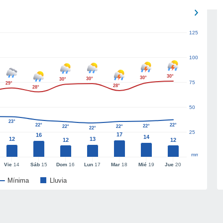
125
100
30°
30°
30°
30°
75
29°
28°
28°
50
23°
22°
22°
22°
22°
22°
22°
25
17
16
14
12
13
12
12
mm
Vie
14
Sáb
15
Dom
16
Lun
17
Mar
18
Mié
19
Jue
20
Mínima
Lluvia