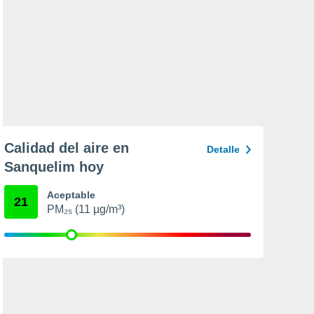
Calidad del aire en
Detalle
Sanquelim hoy
Aceptable
21
PM₂₅ (11 µg/m³)