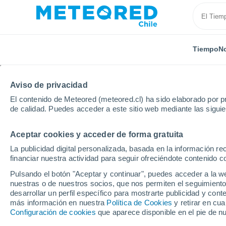
Tiempo
No
Aviso de privacidad
El contenido de Meteored (meteored.cl) ha sido elaborado por pr
de calidad. Puedes acceder a este sitio web mediante las sigui
Aceptar cookies y acceder de forma gratuita
Inicio
India
Estado de Goa
Sanquelim
La publicidad digital personalizada, basada en la información r
financiar nuestra actividad para seguir ofreciéndote contenido c
El Tiempo en Sanqueli
Pulsando el botón "Aceptar y continuar", puedes acceder a la w
nuestras o de nuestros socios, que nos permiten el seguimiento
21:19
Sábado
desarrollar un perfil específico para mostrarte publicidad y co
más información en nuestra
Política de Cookies
y retirar en cu
Configuración de cookies
que aparece disponible en el pie de n
Lluvia moderada