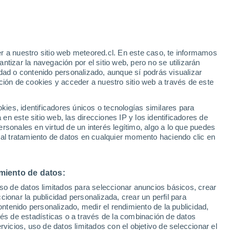
r a nuestro sitio web meteored.cl. En este caso, te informamos
tizar la navegación por el sitio web, pero no se utilizarán
dad o contenido personalizado, aunque sí podrás visualizar
ción de cookies y acceder a nuestro sitio web a través de este
es, identificadores únicos o tecnologías similares para
n este sitio web, las direcciones IP y los identificadores de
rsonales en virtud de un interés legítimo, algo a lo que puedes
ites
Modelos
 al tratamiento de datos en cualquier momento haciendo clic en
miento de datos:
Martes
Miércoles
Jueves
Viernes
uso de datos limitados para seleccionar anuncios básicos, crear
11 Ago
12 Ago
13 Ago
14 Ago
ccionar la publicidad personalizada, crear un perfil para
ontenido personalizado, medir el rendimiento de la publicidad,
vés de estadísticas o a través de la combinación de datos
rvicios, uso de datos limitados con el objetivo de seleccionar el
90%
90%
90%
90%