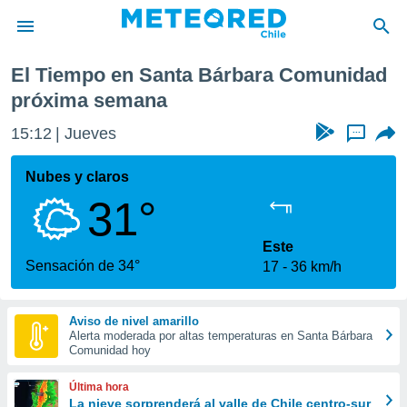
 Comunidad
Próxima semana
El Tiempo en Santa Bárbara Comunidad
privacidad
próxima semana
o de
eteored.cl)
15:12
Jueves
...
borado por
es para
Nubes y claros
ue la
 que se
31°
e calidad.
eder a este
Este
ediante las
Sensación de 34°
opciones:
17
36 km/h
ookies y
e forma
Aviso de nivel amarillo
Alerta moderada por altas temperaturas en Santa Bárbara
Comunidad hoy
d digital
ada, basada
Última hora
mación
La nieve sorprenderá al valle de Chile centro-sur