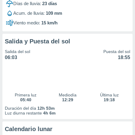
Días de lluvia:
23
días
idad
a, utilizar
Acum. de lluvia:
109 mm
a
 la
Viento medio:
15 km/h
da, crear un
personalizar
Salida y Puesta del sol
o, uso de
a la
Salida del sol
Puesta del sol
e contenido
06:03
18:55
do, medir el
 de la
medir el
 del
 comprender
 través de
Primera luz
Mediodía
Última luz
s o a través
05:40
12:29
19:18
nación de
edentes de
Duración del día
12h 53m
fuentes,
Luz diurna restante
4h 6m
y mejora de
os, uso de
Calendario lunar
ados con el