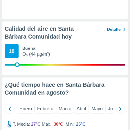
ento u
 de datos
er momento
ic en
Calidad del aire en Santa
Detalle
o en
Bárbara Comunidad hoy
 Cookies
en
Buena
eb.
18
O₃ (44 µg/m³)
y
socios
el
to de
¿Qué tiempo hace en Santa Bárbara
Comunidad en
agosto
?
la
 en un
 y/o acceder
Enero
Febrero
Marzo
Abril
Mayo
Junio
Ju
 de datos
ara
 anuncios
T. Media:
27°C
Max.:
30°C
Min:
25°C
ar perfiles