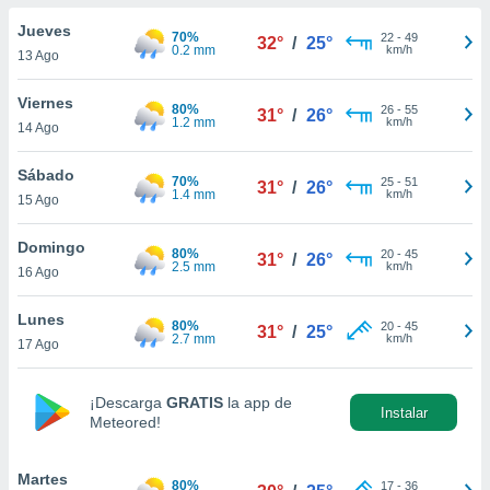
do en
Jueves
70%
22
-
49
32°
/
25°
 mismo.
0.2 mm
km/h
13 Ago
sultar más
 en nuestra
Viernes
80%
26
-
55
 Cookies
y
31°
/
26°
1.2 mm
km/h
14 Ago
ualquier
ento
Sábado
70%
25
-
51
31°
/
26°
 botón
1.4 mm
km/h
15 Ago
ación de
kies
Domingo
80%
20
-
45
 disponible
31°
/
26°
2.5 mm
km/h
16 Ago
e nuestra
.
Lunes
80%
20
-
45
31°
/
25°
2.7 mm
km/h
IVAMENTE,
17 Ago
¡Descarga
GRATIS
la app de
as
Instalar
Meteored!
 a cookies
 no aceptar
ón de
Martes
80%
17
-
36