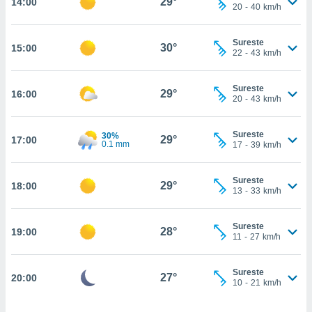
29°
14:00
estra
20
-
40
km/h
ara seguir
e contenido
Sureste
stándares
30°
15:00
ACEPTAR
22
-
43
km/h
sin coste.
Y
CONTINUAR
 botón
Sureste
continuar",
29°
16:00
20
-
43
km/h
der a la
CONFIGURACIÓN
ndo la
 de todas
Sureste
30%
29°
17:00
0.1 mm
, ya sean
17
-
39
km/h
de nuestros
 nos
Sureste
29°
18:00
13
-
33
km/h
 y análisis
tamiento en
b, así como
Sureste
28°
19:00
11
-
27
km/h
un perfil
para
ublicidad y
Sureste
27°
20:00
10
-
21
km/h
do en
 mismo.