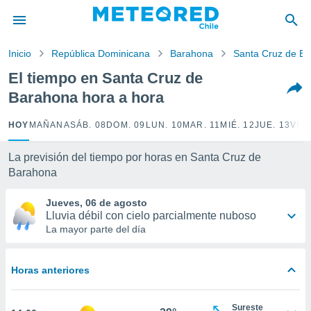
privacidad
o de
Inicio
República Dominicana
Barahona
Santa Cruz de B
eteored.cl)
borado por
El tiempo en Santa Cruz de
es para
Barahona hora a hora
ue la
 que se
e calidad.
HOY
MAÑANA
SÁB. 08
DOM. 09
LUN. 10
MAR. 11
MIÉ. 12
JUE. 13
VIE.
eder a este
ediante las
La previsión del tiempo por horas en Santa Cruz de
opciones:
Barahona
ookies y
Jueves, 06 de agosto
e forma
Lluvia débil con cielo parcialmente nuboso
La mayor parte del día
d digital
ada, basada
mación
Horas anteriores
ediante
ecnologías
nos permite
Sureste