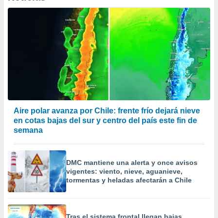
er momento
ic en
o en
 Cookies
en
eb.
y
socios
el
to de
Aire polar avanza por Chile: frente frío dejará nieve
en cotas bajas del sur y centro del país este fin de
semana
la
 en un
 y/o acceder
 de datos
DMC mantiene una alerta y once avisos
ara
vigentes: viento, nieve, aguanieve,
 anuncios
tormentas y heladas afectarán a Chile
ar perfiles
idad
a, utilizar
a
Tras el sistema frontal llegan bajas