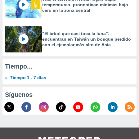
 la
temperaturas: pronostican mínimas bajo
cero en la zona central
da, crear un
personalizar
o, uso de
a la
"El árbol que casi toca la luna":
encuentran en Taiwán un bosque perdido
e contenido
con el ejemplar más alto de Asia
do, medir el
 de la
medir el
 del
Tiempo...
 comprender
 través de
Tiempo 1 - 7 días
s o a través
nación de
edentes de
Síguenos
fuentes,
y mejora de
os, uso de
ados con el
 seleccionar
o.
calización