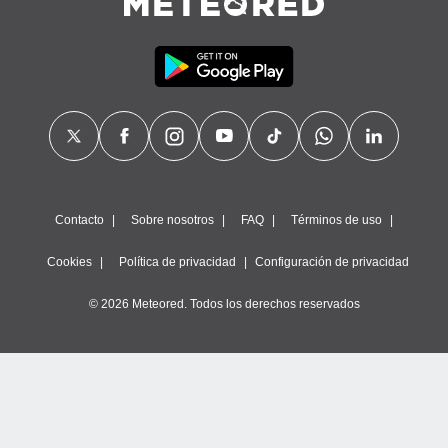
precisa e
ión mediante
, publicidad
dos,
 publicidad
,
ón de
 desarrollo
s.
Contacto
Sobre nosotros
FAQ
Términos de uso
tros 1199
ios
Cookies
Política de privacidad
Configuración de privacidad
© 2026 Meteored. Todos los derechos reservados