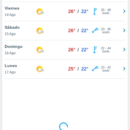
uedes
uestro sitio
Viernes
25
-
49
26°
/
22°
ed.cl. En
km/h
14 Ago
te
 de que
Sábado
talarán
23
-
45
26°
/
22°
km/h
15 Ago
e sean
para
a
Domingo
22
-
44
26°
/
22°
por el sitio
km/h
16 Ago
o se
cookies para
Lunes
23
-
42
25°
/
22°
km/h
17 Ago
nto ni para
licidad o
ado, aunque
sualizar
general no
ada. Puedes
 instalación
y acceder a
io web a
ste abono