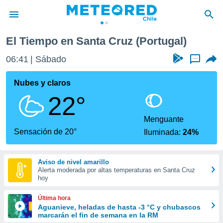
El Tiempo en Santa Cruz (Portugal)
privacidad
06:41
Sábado
...
o de
eteored.cl)
borado por
Nubes y claros
es para
22°
ue la
 que se
e calidad.
Menguante
eder a este
Sensación de 20°
Iluminada:
24%
ediante las
opciones:
Aviso de nivel amarillo
ookies y
Alerta moderada por altas temperaturas en Santa Cruz
e forma
hoy
d digital
Última hora
ada, basada
Aguanieve, heladas de hasta -3 °C y chubascos
marcarán el fin de semana en la RM
mación