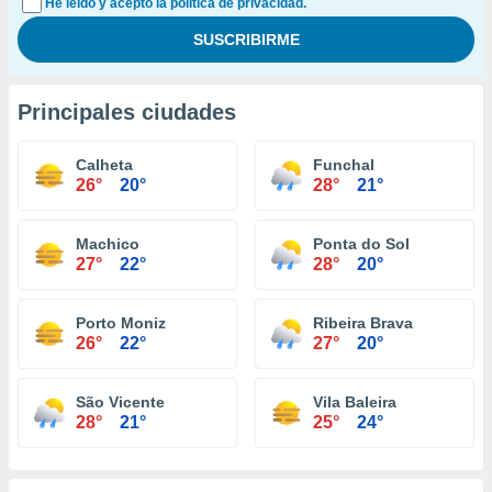
He leído y acepto la política de privacidad.
Principales ciudades
Calheta
Funchal
26°
20°
28°
21°
Machico
Ponta do Sol
27°
22°
28°
20°
Porto Moniz
Ribeira Brava
26°
22°
27°
20°
São Vicente
Vila Baleira
28°
21°
25°
24°