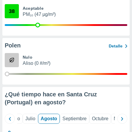
 seleccionar
o.
Aceptable
38
PM₁₀ (47 µg/m³)
calización
precisa e
ión mediante
, publicidad
Polen
Detalle
dos,
 publicidad
Nulo
,
Aliso (0 #/m³)
ón de
 desarrollo
s.
tros 1199
ios
¿Qué tiempo hace en Santa Cruz
(Portugal) en
agosto
?
yo
Junio
Julio
Agosto
Septiembre
Octubre
Noviemb