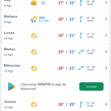
18
-
40
27°
/
22°
km/h
8 Ago
do en
 mismo.
sultar más
Mañana
30%
18
-
38
26°
/
21°
 en nuestra
0.1 mm
km/h
9 Ago
 Cookies
y
ualquier
Lunes
17
-
37
26°
/
21°
km/h
10 Ago
ento
 botón
ación de
Martes
14
-
33
25°
/
21°
kies
km/h
11 Ago
 disponible
e nuestra
Miércoles
18
-
36
.
26°
/
21°
km/h
12 Ago
IVAMENTE,
¡Descarga
GRATIS
la app de
Instalar
Meteored!
as
 a cookies
Jueves
 no aceptar
23
-
45
26°
/
20°
km/h
13 Ago
ón de