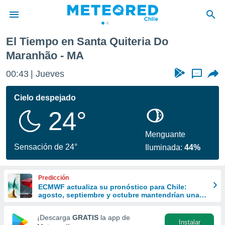
nhão
El Tiempo en Santa Quiteria Do
privacidad
Maranhão - MA
o de
eteored.cl)
00:43
Jueves
...
borado por
es para
Cielo despejado
ue la
 que se
24°
e calidad.
eder a este
Menguante
ediante las
Sensación de 24°
opciones:
Iluminada:
44%
ookies y
e forma
Predicción
ECMWF actualiza su pronóstico para Chile:
agosto, septiembre y octubre mantendrían una
d digital
señal favorable para las lluvias
ada, basada
¡Descarga
GRATIS
la app de
mación
Instalar