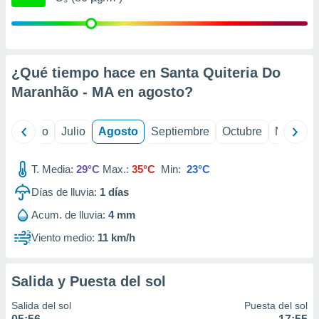
 seleccionar
o.
calización
precisa e
ión mediante
¿Qué tiempo hace en Santa Quiteria Do
Maranhão - MA en
agosto
?
, publicidad
dos,
yo
Junio
Julio
Agosto
Septiembre
Octubre
Noviemb
 publicidad
,
ón de
T. Media:
29°C
Max.:
35°C
Min:
23°C
 desarrollo
s.
Días de lluvia:
1
días
tros 1199
Acum. de lluvia:
4 mm
ios
Viento medio:
11 km/h
Salida y Puesta del sol
Salida del sol
Puesta del sol