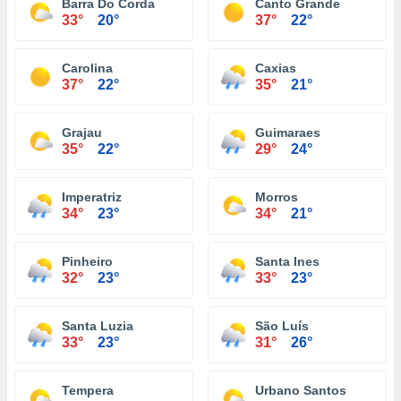
Barra Do Corda
Canto Grande
33°
20°
37°
22°
Carolina
Caxias
37°
22°
35°
21°
Grajau
Guimaraes
35°
22°
29°
24°
Imperatriz
Morros
34°
23°
34°
21°
Pinheiro
Santa Ines
32°
23°
33°
23°
Santa Luzia
São Luís
33°
23°
31°
26°
Tempera
Urbano Santos