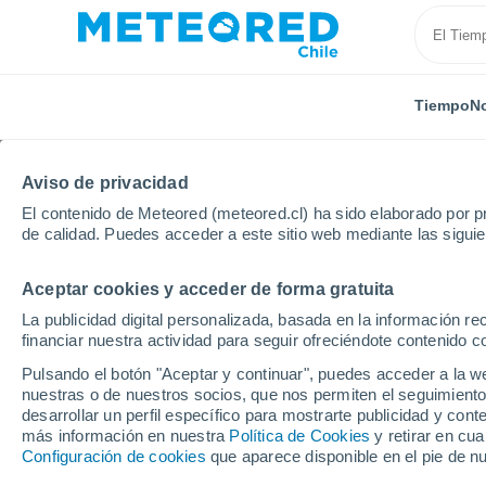
Tiempo
No
Aviso de privacidad
El contenido de Meteored (meteored.cl) ha sido elaborado por pr
de calidad. Puedes acceder a este sitio web mediante las sigui
Aceptar cookies y acceder de forma gratuita
Inicio
Argentina
Provincia de Santa Fe
Santa T
La publicidad digital personalizada, basada en la información r
financiar nuestra actividad para seguir ofreciéndote contenido c
El Tiempo en Santa Ter
Pulsando el botón "Aceptar y continuar", puedes acceder a la w
nuestras o de nuestros socios, que nos permiten el seguimiento
11:25
Jueves
desarrollar un perfil específico para mostrarte publicidad y co
más información en nuestra
Política de Cookies
y retirar en cu
Configuración de cookies
que aparece disponible en el pie de n
Tormenta