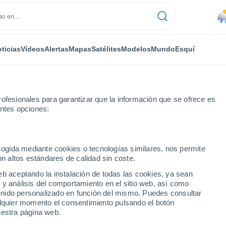
ticias
Vídeos
Alertas
Mapas
Satélites
Modelos
Mundo
Esquí
ofesionales para garantizar que la información que se ofrece es
entes opciones:
eresa
ecogida mediante cookies o tecnologías similares, nos permite
on altos estándares de calidad sin coste.
esa (Santa Fe)
eb aceptando la instalación de todas las cookies, ya sean
 y análisis del comportamiento en el sitio web, así como
...
ntenido personalizado en función del mismo. Puedes consultar
alquier momento el consentimiento pulsando el botón
Por hora
uestra página web.
Rachas de hasta
77 km/h
en las
próximas horas