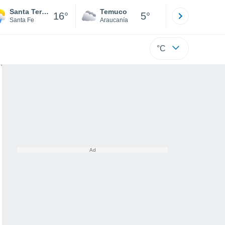
Santa Teresa
Temuco
Osorno
16°
5°
Santa Fe
Araucanía
Los Lagos
°C