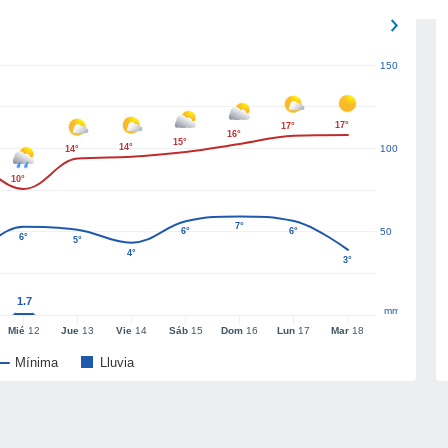
150
17°
17°
16°
15°
14°
100
14°
10°
7°
6°
6°
50
6°
5°
4°
3°
1.7
mm
Mié
12
Jue
13
Vie
14
Sáb
15
Dom
16
Lun
17
Mar
18
Mínima
Lluvia