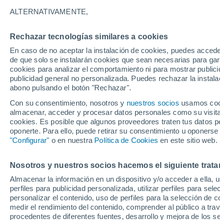
16°
ALTERNATIVAMENTE,
Rechazar tecnologías similares a cookies
90%
En caso de no aceptar la instalación de cookies, puedes accede
Sensación de 16°
3.6 mm
de que solo se instalarán cookies que sean necesarias para garan
cookies para analizar el comportamiento ni para mostrar publici
publicidad general no personalizada. Puedes rechazar la instala
abono pulsando el botón "Rechazar".
Última hora
La nieve sorprenderá al valle de Chile centro-
Con su consentimiento, nosotros y
nuestros socios
usamos cooki
este fin de semana
almacenar, acceder y procesar datos personales como su visita e
cookies. Es posible que algunos proveedores traten tus datos pe
Tiempo 1 - 7 días
Actualidad
Mapa de lluvia
Satél
oponerte. Para ello, puede retirar su consentimiento u oponerse
"Configurar"
o en nuestra
Política de Cookies
en este sitio web.
Nosotros y nuestros socios hacemos el siguiente trata
Mañana
Sábado
D
Hoy
Almacenar la información en un dispositivo y/o acceder a ella, 
7 Ago
8 Ago
6 Ago
perfiles para publicidad personalizada, utilizar perfiles para sele
personalizar el contenido, uso de perfiles para la selección de c
medir el rendimiento del contenido, comprender al público a tra
procedentes de diferentes fuentes, desarrollo y mejora de los se
90%