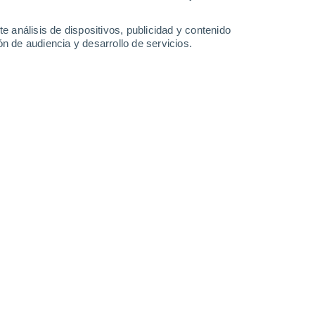
1.7 mm
14°
/
2°
13°
/
2°
13°
/
3°
10°
/
6°
e análisis de dispositivos, publicidad y contenido
n de audiencia y desarrollo de servicios.
-
28
km/h
12
-
28
km/h
16
-
33
km/h
13
-
30
km/h
 de agosto
Oeste
1 Bajo
16
-
34 km/h
FPS:
no
Suroeste
3 Medio
39
-
65 km/h
FPS:
6-10
uboso
Suroeste
3 Medio
36
-
73 km/h
FPS:
6-10
Suroeste
2 Bajo
36
-
65 km/h
FPS:
no