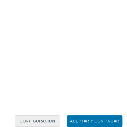
Calendario lunar
Lun
Mar
Mié
Jue
Vie
Sáb
Dom
6
7
8
9
10
11
12
13
14
15
16
17
18
19
CONFIGURACIÓN
ACEPTAR Y CONTINUAR