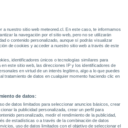
Aviso de nivel naranja
Alerta importante por tormenta en
Santa Teresa hoy
r a nuestro sitio web meteored.cl. En este caso, te informamos
tizar la navegación por el sitio web, pero no se utilizarán
dad o contenido personalizado, aunque sí podrás visualizar
ción de cookies y acceder a nuestro sitio web a través de este
sur
es, identificadores únicos o tecnologías similares para
n este sitio web, las direcciones IP y los identificadores de
rsonales en virtud de un interés legítimo, algo a lo que puedes
ites
Modelos
 al tratamiento de datos en cualquier momento haciendo clic en
miento de datos:
omingo
Lunes
Martes
Miércoles
uso de datos limitados para seleccionar anuncios básicos, crear
9 Ago
10 Ago
11 Ago
12 Ago
ccionar la publicidad personalizada, crear un perfil para
ontenido personalizado, medir el rendimiento de la publicidad,
vés de estadísticas o a través de la combinación de datos
rvicios, uso de datos limitados con el objetivo de seleccionar el
60%