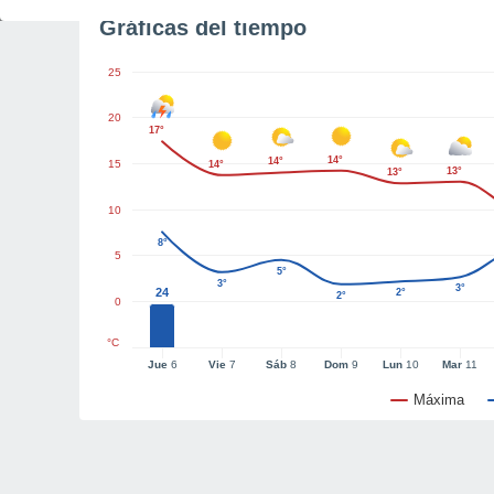
Gráficas del tiempo
25
20
17°
14°
14°
15
14°
13°
13°
10
8°
5
5°
3°
3°
24
2°
2°
0
°C
Jue
6
Vie
7
Sáb
8
Dom
9
Lun
10
Mar
11
Máxima