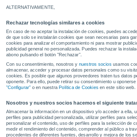
35°
ALTERNATIVAMENTE,
Rechazar tecnologías similares a cookies
UV
8 ¡Muy
En caso de no aceptar la instalación de cookies, puedes accede
Sensación de 33°
FPS
25-50
de que solo se instalarán cookies que sean necesarias para garan
cookies para analizar el comportamiento ni para mostrar publici
publicidad general no personalizada. Puedes rechazar la instala
abono pulsando el botón "Rechazar".
Última hora
Un sistema de altura traerá intensas lluvias al
Con su consentimiento, nosotros y
nuestros socios
usamos cooki
Norte de Chile: alerta por isoterma cero alta
almacenar, acceder y procesar datos personales como su visita e
cookies. Es posible que algunos proveedores traten tus datos pe
Tiempo 1 - 7 días
Actualidad
Mapa de lluvia
Satél
oponerte. Para ello, puede retirar su consentimiento u oponerse
"Configurar"
o en nuestra
Política de Cookies
en este sitio web.
Nosotros y nuestros socios hacemos el siguiente trata
Mañana
Lunes
Hoy
Almacenar la información en un dispositivo y/o acceder a ella, 
9 Ago
10 Ago
8 Ago
perfiles para publicidad personalizada, utilizar perfiles para sele
personalizar el contenido, uso de perfiles para la selección de c
medir el rendimiento del contenido, comprender al público a tra
procedentes de diferentes fuentes, desarrollo y mejora de los se