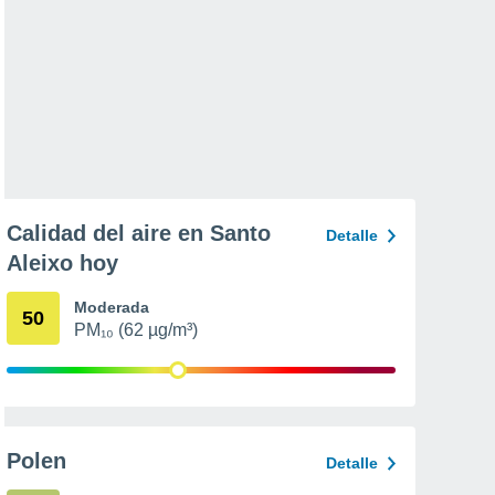
Calidad del aire en Santo
Detalle
Aleixo hoy
Moderada
50
PM₁₀ (62 µg/m³)
Polen
Detalle