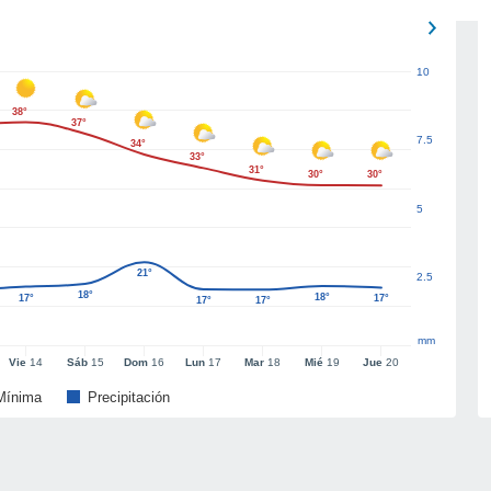
10
38°
37°
7.5
34°
33°
31°
30°
30°
5
21°
2.5
18°
18°
17°
17°
17°
17°
mm
Vie
14
Sáb
15
Dom
16
Lun
17
Mar
18
Mié
19
Jue
20
Mínima
Precipitación