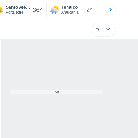
Santo Aleixo
Temuco
Osorno
36°
2°
Portalegre
Araucanía
Los Lagos
°C