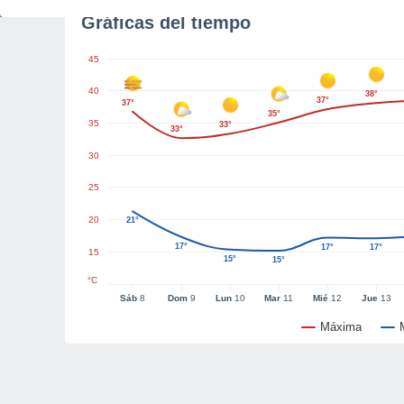
Gráficas del tiempo
45
40
38°
37°
37°
35°
35
33°
33°
30
25
20
21°
17°
17°
17°
15
15°
15°
°C
Sáb
8
Dom
9
Lun
10
Mar
11
Mié
12
Jue
13
Máxima