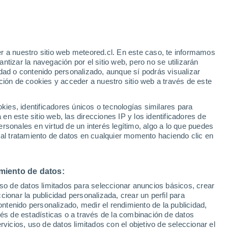
 Alto!
r a nuestro sitio web meteored.cl. En este caso, te informamos
tizar la navegación por el sitio web, pero no se utilizarán
dad o contenido personalizado, aunque sí podrás visualizar
ción de cookies y acceder a nuestro sitio web a través de este
es, identificadores únicos o tecnologías similares para
n este sitio web, las direcciones IP y los identificadores de
rsonales en virtud de un interés legítimo, algo a lo que puedes
ites
Modelos
 al tratamiento de datos en cualquier momento haciendo clic en
miento de datos:
Martes
Miércoles
Jueves
Viernes
uso de datos limitados para seleccionar anuncios básicos, crear
11 Ago
12 Ago
13 Ago
14 Ago
ccionar la publicidad personalizada, crear un perfil para
ontenido personalizado, medir el rendimiento de la publicidad,
vés de estadísticas o a través de la combinación de datos
rvicios, uso de datos limitados con el objetivo de seleccionar el