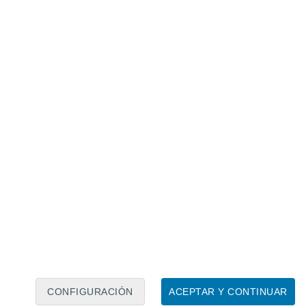
Calendario lunar
Lun
Mar
Mié
Jue
Vie
Sáb
Dom
8
9
10
11
12
13
14
15
16
17
18
19
20
21
CONFIGURACIÓN
ACEPTAR Y CONTINUAR