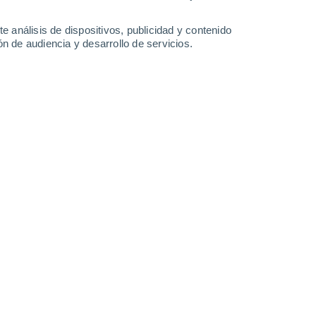
35°
/
15°
37°
/
17°
38°
/
17°
38°
/
17°
e análisis de dispositivos, publicidad y contenido
n de audiencia y desarrollo de servicios.
-
34
km/h
15
-
31
km/h
16
-
30
km/h
15
-
37
km/h
de agosto
Oeste
8 ¡Muy Alto!
8
-
23 km/h
FPS:
25-50
Oeste
8 ¡Muy Alto!
11
-
28 km/h
FPS:
25-50
Oeste
7 Alto
13
-
32 km/h
FPS:
15-25
Oeste
5 Medio
16
-
36 km/h
FPS:
6-10