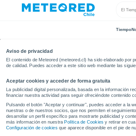
Tiempo
No
Aviso de privacidad
El contenido de Meteored (meteored.cl) ha sido elaborado por pr
de calidad. Puedes acceder a este sitio web mediante las sigui
Aceptar cookies y acceder de forma gratuita
Inicio
Portugal
Distrito de Portalegre
Santo Alei
La publicidad digital personalizada, basada en la información r
financiar nuestra actividad para seguir ofreciéndote contenido c
El Tiempo en Santo Ale
Pulsando el botón "Aceptar y continuar", puedes acceder a la w
nuestras o de nuestros socios, que nos permiten el seguimiento
13:26
Sábado
desarrollar un perfil específico para mostrarte publicidad y co
más información en nuestra
Política de Cookies
y retirar en cu
Configuración de cookies
que aparece disponible en el pie de n
Calima