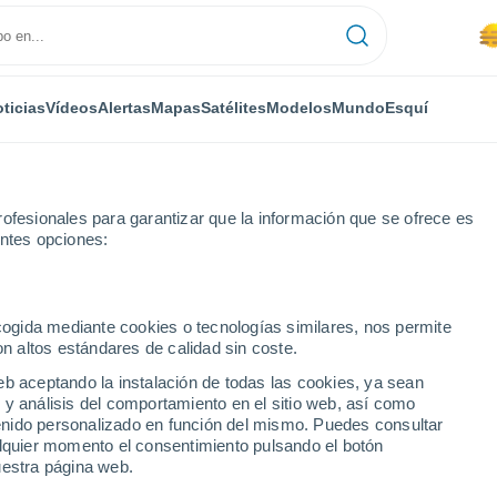
ticias
Vídeos
Alertas
Mapas
Satélites
Modelos
Mundo
Esquí
ofesionales para garantizar que la información que se ofrece es
entes opciones:
xo
ecogida mediante cookies o tecnologías similares, nos permite
on altos estándares de calidad sin coste.
ixo
eb aceptando la instalación de todas las cookies, ya sean
 y análisis del comportamiento en el sitio web, así como
...
ntenido personalizado en función del mismo. Puedes consultar
alquier momento el consentimiento pulsando el botón
Por hora
uestra página web.
Se espera calima en las
próximas horas