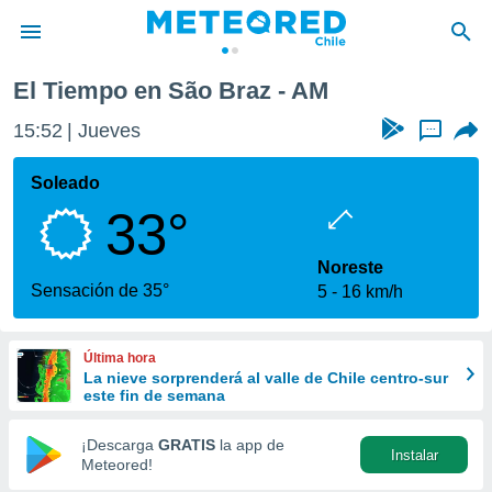
El Tiempo en São Braz - AM
privacidad
15:52
Jueves
...
o de
eteored.cl)
borado por
Soleado
es para
33°
ue la
 que se
e calidad.
Noreste
eder a este
Sensación de 35°
5
16 km/h
ediante las
opciones:
Última hora
ookies y
La nieve sorprenderá al valle de Chile centro-sur
e forma
este fin de semana
d digital
¡Descarga
GRATIS
la app de
Instalar
ada, basada
Meteored!
mación