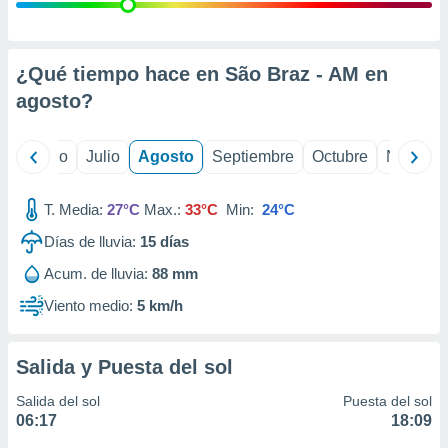
 seleccionar
o.
calización
precisa e
¿Qué tiempo hace en São Braz - AM en
ión mediante
agosto
?
, publicidad
yo
Junio
Julio
Agosto
Septiembre
Octubre
Noviemb
dos,
 publicidad
,
T. Media:
27°C
Max.:
33°C
Min:
24°C
ón de
Días de lluvia:
15
días
 desarrollo
s.
Acum. de lluvia:
88 mm
tros 1199
Viento medio:
5 km/h
ios
Salida y Puesta del sol
Salida del sol
Puesta del sol
06:17
18:09