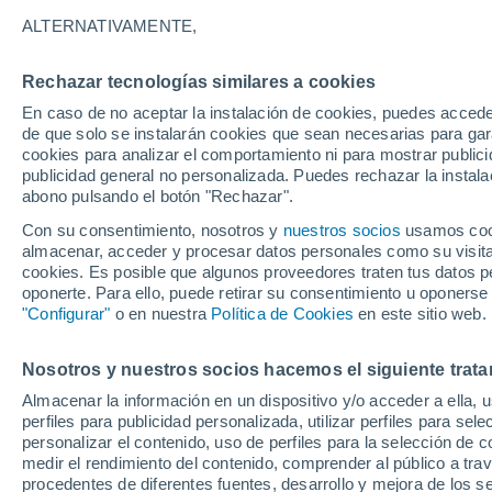
15°
ALTERNATIVAMENTE,
Rechazar tecnologías similares a cookies
Menguant
En caso de no aceptar la instalación de cookies, puedes accede
Iluminada
Sensación de 15°
de que solo se instalarán cookies que sean necesarias para garan
cookies para analizar el comportamiento ni para mostrar publici
publicidad general no personalizada. Puedes rechazar la instala
abono pulsando el botón "Rechazar".
Predicción
ECMWF actualiza su pronóstico para Chile:
Con su consentimiento, nosotros y
nuestros socios
usamos cooki
agosto, septiembre y octubre mantendrían u
almacenar, acceder y procesar datos personales como su visita e
señal favorable para las lluvias
cookies. Es posible que algunos proveedores traten tus datos pe
Tiempo 1 - 7 días
Actualidad
Mapa de nubosidad
oponerte. Para ello, puede retirar su consentimiento u oponerse
"Configurar"
o en nuestra
Política de Cookies
en este sitio web.
Nosotros y nuestros socios hacemos el siguiente trata
Mañana
Sábado
D
Hoy
Almacenar la información en un dispositivo y/o acceder a ella, 
7 Ago
8 Ago
6 Ago
perfiles para publicidad personalizada, utilizar perfiles para sele
personalizar el contenido, uso de perfiles para la selección de c
medir el rendimiento del contenido, comprender al público a tra
procedentes de diferentes fuentes, desarrollo y mejora de los se
30%
60%