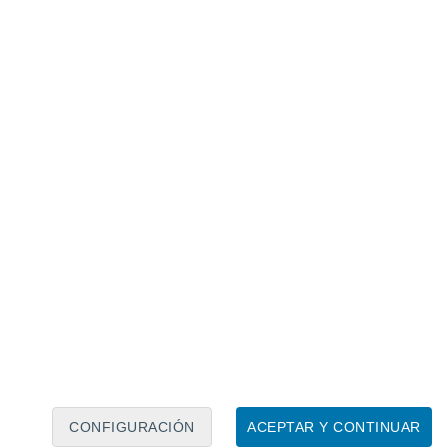
Calendario lunar
Lun
Mar
Mié
Jue
Vie
Sáb
Dom
6
7
8
9
10
11
12
13
14
15
16
CONFIGURACIÓN
ACEPTAR Y CONTINUAR