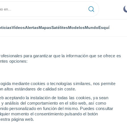
ticias
Vídeos
Alertas
Mapas
Satélites
Modelos
Mundo
Esquí
ofesionales para garantizar que la información que se ofrece es
entes opciones:
ecogida mediante cookies o tecnologías similares, nos permite
on altos estándares de calidad sin coste.
enco - MG
eb aceptando la instalación de todas las cookies, ya sean
 y análisis del comportamiento en el sitio web, así como
...
ntenido personalizado en función del mismo. Puedes consultar
alquier momento el consentimiento pulsando el botón
Por hora
uestra página web.
Intervalos nubosos en las
próximas horas