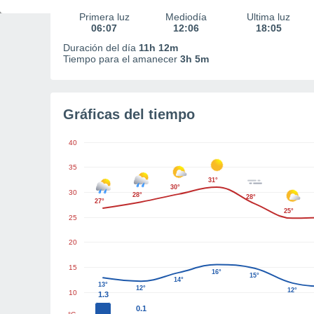
Primera luz
Mediodía
Última luz
06:07
12:06
18:05
Duración del día
11h 12m
Tiempo para el amanecer
3h 5m
Gráficas del tiempo
40
35
31°
30°
30
28°
28°
27°
25°
25
20
15
16°
15°
14°
13°
12°
12°
10
1.3
0.1