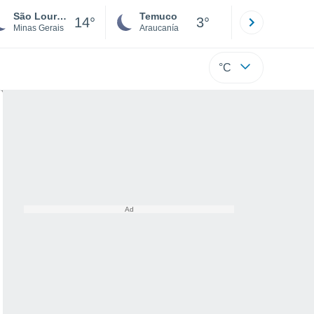
São Lourenço
Temuco
Osorno
14°
3°
Minas Gerais
Araucanía
Los Lagos
°C