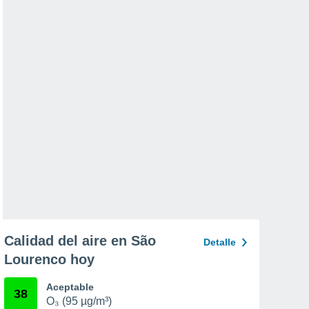
Calidad del aire en São
Detalle
Lourenco hoy
Aceptable
38
O₃ (95 µg/m³)