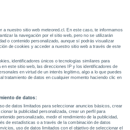
Aviso de nivel amarillo
Alerta moderada por otros en São
Lourenco hoy
e
r a nuestro sitio web meteored.cl. En este caso, te informamos
:
44%
tizar la navegación por el sitio web, pero no se utilizarán
dad o contenido personalizado, aunque sí podrás visualizar
ción de cookies y acceder a nuestro sitio web a través de este
es, identificadores únicos o tecnologías similares para
na
n este sitio web, las direcciones IP y los identificadores de
rsonales en virtud de un interés legítimo, algo a lo que puedes
Satélites
Modelos
 al tratamiento de datos en cualquier momento haciendo clic en
miento de datos:
omingo
Lunes
Martes
Miércoles
uso de datos limitados para seleccionar anuncios básicos, crear
9 Ago
10 Ago
11 Ago
12 Ago
ccionar la publicidad personalizada, crear un perfil para
ontenido personalizado, medir el rendimiento de la publicidad,
vés de estadísticas o a través de la combinación de datos
rvicios, uso de datos limitados con el objetivo de seleccionar el