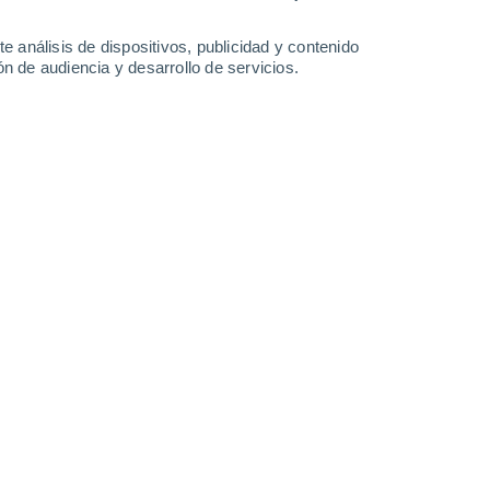
31°
/
16°
28°
/
15°
25°
/
12°
25°
/
11°
e análisis de dispositivos, publicidad y contenido
n de audiencia y desarrollo de servicios.
-
35
km/h
16
-
37
km/h
11
-
33
km/h
3
-
23
km/h
hoy
, 6 de agosto
Norte
0 Bajo
2
-
5 km/h
FPS:
no
Noroeste
0 Bajo
0
-
4 km/h
FPS:
no
Suroeste
0 Bajo
0
-
3 km/h
FPS:
no
Suroeste
0 Bajo
1
-
3 km/h
FPS:
no