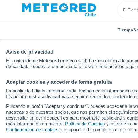
Tiempo
No
Aviso de privacidad
El contenido de Meteored (meteored.cl) ha sido elaborado por pr
de calidad. Puedes acceder a este sitio web mediante las sigui
Aceptar cookies y acceder de forma gratuita
Inicio
Brasil
Minas Gerais
São Lourenco
La publicidad digital personalizada, basada en la información r
financiar nuestra actividad para seguir ofreciéndote contenido c
El Tiempo en São Lour
Pulsando el botón "Aceptar y continuar", puedes acceder a la w
nuestras o de nuestros socios, que nos permiten el seguimiento
03:02
Jueves
desarrollar un perfil específico para mostrarte publicidad y co
más información en nuestra
Política de Cookies
y retirar en cu
Configuración de cookies
que aparece disponible en el pie de n
Cielo despejado