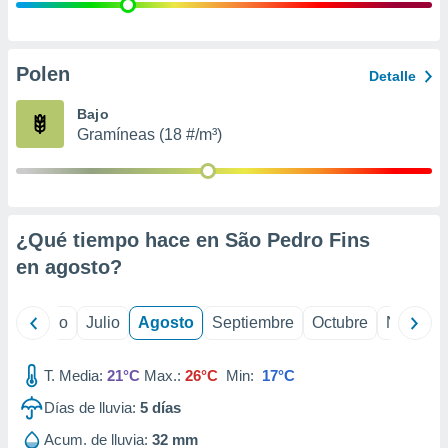
 seleccionar
o.
calización
precisa e
Polen
Detalle
ión mediante
Bajo
, publicidad
Gramíneas (18 #/m³)
dos,
 publicidad
,
ón de
¿Qué tiempo hace en São Pedro Fins
 desarrollo
s.
en
agosto
?
tros 1199
ios
yo
Junio
Julio
Agosto
Septiembre
Octubre
Noviemb
T. Media:
21°C
Max.:
26°C
Min:
17°C
Días de lluvia:
5
días
Acum. de lluvia:
32 mm