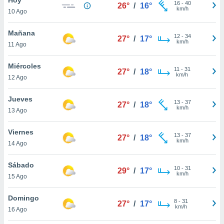
16
-
40
26°
/
16°
km/h
10 Ago
do en
 mismo.
sultar más
Mañana
12
-
34
27°
/
17°
 en nuestra
km/h
11 Ago
 Cookies
y
ualquier
Miércoles
11
-
31
27°
/
18°
km/h
12 Ago
ento
 botón
ación de
Jueves
13
-
37
27°
/
18°
kies
km/h
13 Ago
 disponible
e nuestra
Viernes
13
-
37
.
27°
/
18°
km/h
14 Ago
IVAMENTE,
Sábado
10
-
31
29°
/
17°
km/h
15 Ago
as
 a cookies
Domingo
8
-
31
27°
/
17°
km/h
 no aceptar
16 Ago
ón de