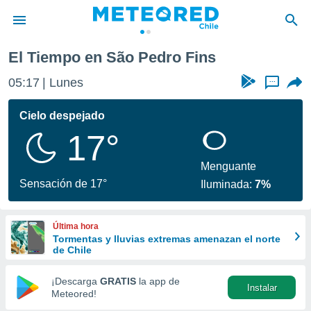
El Tiempo en São Pedro Fins
privacidad
05:17
Lunes
...
o de
eteored.cl)
borado por
Cielo despejado
es para
17°
ue la
 que se
e calidad.
Menguante
eder a este
Sensación de 17°
Iluminada:
7%
ediante las
opciones:
Última hora
ookies y
Tormentas y lluvias extremas amenazan el norte
e forma
de Chile
d digital
¡Descarga
GRATIS
la app de
Instalar
ada, basada
Meteored!
mación