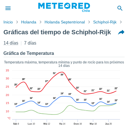
Inicio
Holanda
Holanda Septentrional
Schiphol-Rijk
G
privacidad
Gráficas del tiempo de Schiphol-Rijk
enido de
eteored.cl)
14 días
7 días
aborado por
ales para
Gráfica de Temperatura
ar que la
ón que se
Temperatura máxima, temperatura mínima y punto de rocío para los próximos
14 días
de calidad.
35
eder a este
31°
34°
ediante las
30
28°
28°
27°
 opciones:
25°
25
23°
22°
22°
22°
22°
21°
21°
21°
19°
cookies y
19°
20
16°
16°
16°
de forma
15°
15°
15°
15°
14°
15
14°
13°
13°
13°
uita
10
dad digital
ada, basada
°C
formación
Sáb
8
Lun
10
Mié
12
Vie
14
Dom
16
Mar
18
Jue
20