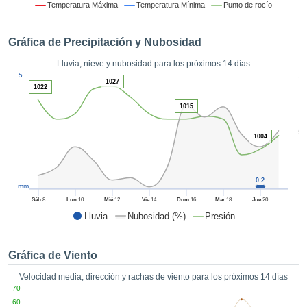
 mediante
Temperatura Máxima
Temperatura Mínima
Punto de rocío
tecnologías
nos permite
Gráfica de Precipitación y Nubosidad
r nuestra
para seguir
Lluvia, nieve y nubosidad para los próximos 14 días
e contenido
1
5
estándares
1027
ACEPTAR
1022
 sin coste.
Y
1015
CONTINUAR
 el botón
continuar",
5
1004
ceder a la
CONFIGURACIÓN
tando la
n de todas
s, ya sean
0.2
mm
de nuestros
Sáb
8
Lun
10
Mié
12
Vie
14
Dom
16
Mar
18
Jue
20
 que nos
Lluvia
Nubosidad (%)
Presión
ten el
 y análisis
tamiento en
Gráfica de Viento
b, así como
r un perfil
Velocidad media, dirección y rachas de viento para los próximos 14 días
ico para
70
ublicidad y
60