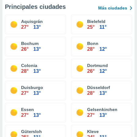
Principales ciudades
Más ciudades
Aquisgrán
Bielefeld
27°
13°
25°
11°
Bochum
Bonn
26°
13°
28°
12°
Colonia
Dortmund
28°
13°
26°
12°
Duisburgo
Düsseldorf
27°
13°
28°
13°
Essen
Gelsenkirchen
27°
13°
27°
13°
Gütersloh
Kleve