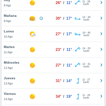
11
-
26
26°
/
11°
km/h
8 Ago
do en
 mismo.
sultar más
Mañana
14
-
34
30°
/
17°
 en nuestra
km/h
9 Ago
 Cookies
y
ualquier
Lunes
19
-
45
27°
/
17°
km/h
10 Ago
ento
 botón
ación de
Martes
14
-
33
23°
/
11°
kies
km/h
11 Ago
 disponible
e nuestra
Miércoles
12
-
31
.
27°
/
11°
km/h
12 Ago
IVAMENTE,
Jueves
11
-
27
31°
/
14°
km/h
13 Ago
as
 a cookies
Viernes
11
-
25
34°
/
19°
km/h
 no aceptar
14 Ago
ón de