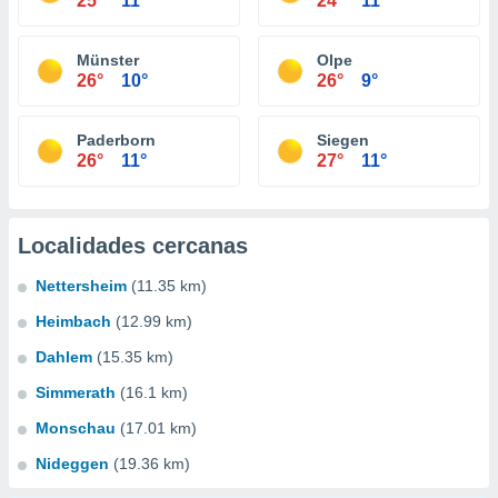
25°
11°
24°
11°
Münster
Olpe
26°
10°
26°
9°
Paderborn
Siegen
26°
11°
27°
11°
Localidades cercanas
Nettersheim
(11.35 km)
Heimbach
(12.99 km)
Dahlem
(15.35 km)
Simmerath
(16.1 km)
Monschau
(17.01 km)
Nideggen
(19.36 km)