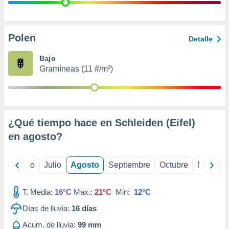
 seleccionar
o.
calización
precisa e
Polen
Detalle
ión mediante
Bajo
, publicidad
Gramíneas (11 #/m³)
dos,
 publicidad
,
ón de
¿Qué tiempo hace en Schleiden (Eifel)
 desarrollo
s.
en
agosto
?
tros 1199
ios
yo
Junio
Julio
Agosto
Septiembre
Octubre
Noviemb
T. Media:
16°C
Max.:
21°C
Min:
12°C
Días de lluvia:
16
días
Acum. de lluvia:
99 mm