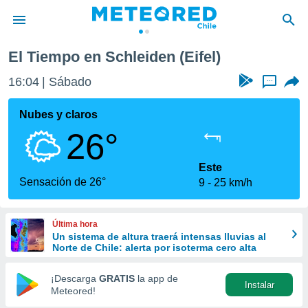
l)
El Tiempo en Schleiden (Eifel)
privacidad
16:04
Sábado
...
o de
eteored.cl)
borado por
Nubes y claros
es para
26°
ue la
 que se
e calidad.
Este
eder a este
Sensación de 26°
9
25 km/h
ediante las
opciones:
Última hora
ookies y
Un sistema de altura traerá intensas lluvias al
e forma
Norte de Chile: alerta por isoterma cero alta
d digital
¡Descarga
GRATIS
la app de
Instalar
ada, basada
Meteored!
mación