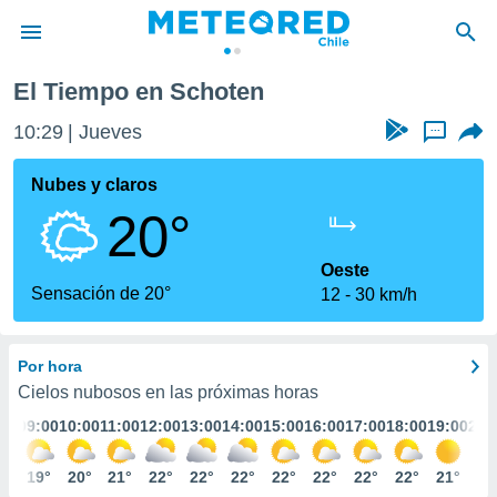
Schoten
El Tiempo en Schoten
privacidad
10:29
Jueves
...
o de
eteored.cl)
borado por
Nubes y claros
es para
20°
ue la
 que se
e calidad.
Oeste
eder a este
Sensación de 20°
12
30 km/h
ediante las
opciones:
Por hora
ookies y
e forma
Cielos nubosos en las próximas horas
:00
09:00
10:00
11:00
12:00
13:00
14:00
15:00
16:00
17:00
18:00
19:00
20:
d digital
ada, basada
7°
19°
20°
21°
22°
22°
22°
22°
22°
22°
22°
21°
20
mación