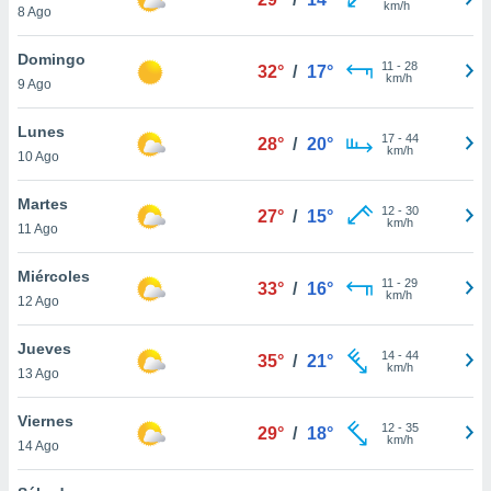
km/h
8 Ago
do en
 mismo.
Domingo
11
-
28
sultar más
32°
/
17°
km/h
9 Ago
 en nuestra
 Cookies
y
Lunes
ualquier
17
-
44
28°
/
20°
km/h
10 Ago
ento
 botón
Martes
12
-
30
27°
/
15°
ación de
km/h
11 Ago
kies
 disponible
Miércoles
e nuestra
11
-
29
33°
/
16°
km/h
.
12 Ago
IVAMENTE,
Jueves
14
-
44
35°
/
21°
km/h
13 Ago
as
Viernes
 a cookies
12
-
35
29°
/
18°
km/h
14 Ago
 no aceptar
ón de