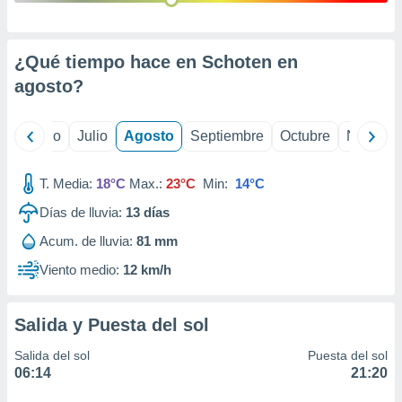
 seleccionar
o.
calización
¿Qué tiempo hace en Schoten en
precisa e
ión mediante
agosto
?
, publicidad
yo
Junio
Julio
Agosto
Septiembre
Octubre
Noviemb
dos,
 publicidad
,
T. Media:
18°C
Max.:
23°C
Min:
14°C
ón de
Días de lluvia:
13
días
 desarrollo
s.
Acum. de lluvia:
81 mm
tros 1199
Viento medio:
12 km/h
ios
Salida y Puesta del sol
Salida del sol
Puesta del sol
06:14
21:20