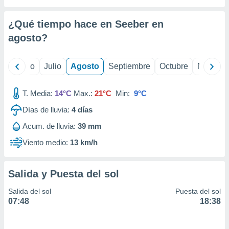
 seleccionar
o.
¿Qué tiempo hace en Seeber en
calización
precisa e
agosto
?
ión mediante
, publicidad
yo
Junio
Julio
Agosto
Septiembre
Octubre
Noviemb
dos,
T. Media:
14°C
Max.:
21°C
Min:
9°C
 publicidad
,
Días de lluvia:
4
días
ón de
 desarrollo
Acum. de lluvia:
39 mm
s.
Viento medio:
13 km/h
tros 1199
ios
Salida y Puesta del sol
Salida del sol
Puesta del sol
07:48
18:38