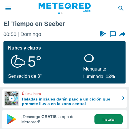
El Tiempo en Seeber
privacidad
00:50
Domingo
...
o de
eteored.cl)
borado por
Nubes y claros
es para
5°
ue la
 que se
e calidad.
Menguante
eder a este
Sensación de 3°
Iluminada:
13%
ediante las
opciones:
Última hora
ookies y
Heladas iniciales darán paso a un ciclón que
e forma
promete lluvia en la zona central
d digital
¡Descarga
GRATIS
la app de
Instalar
ada, basada
Meteored!
mación