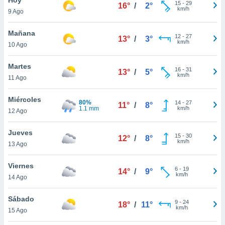
15
-
29
16°
/
2°
km/h
9 Ago
do en
 mismo.
sultar más
Mañana
12
-
27
13°
/
3°
 en nuestra
km/h
10 Ago
 Cookies
y
ualquier
Martes
16
-
31
13°
/
5°
km/h
11 Ago
ento
 botón
ación de
Miércoles
80%
14
-
27
11°
/
8°
kies
1.1 mm
km/h
12 Ago
 disponible
e nuestra
Jueves
15
-
30
.
12°
/
8°
km/h
13 Ago
IVAMENTE,
Viernes
6
-
19
14°
/
9°
km/h
14 Ago
as
 a cookies
Sábado
9
-
24
18°
/
11°
km/h
 no aceptar
15 Ago
ón de