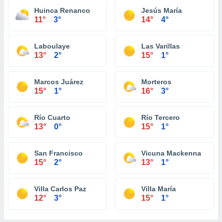
Huinca Renanco
Jesús María
11°
3°
14°
4°
Laboulaye
Las Varillas
13°
2°
15°
1°
Marcos Juárez
Morteros
15°
1°
16°
3°
Río Cuarto
Río Tercero
13°
0°
15°
1°
San Francisco
Vicuna Mackenna
15°
2°
13°
1°
Villa Carlos Paz
Villa María
12°
3°
15°
1°