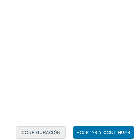
Calendario lunar
Lun
Mar
Mié
Jue
Vie
Sáb
Dom
6
7
8
9
10
11
12
13
14
15
16
17
18
19
CONFIGURACIÓN
ACEPTAR Y CONTINUAR