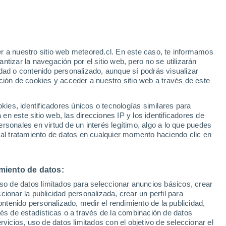
r a nuestro sitio web meteored.cl. En este caso, te informamos
tizar la navegación por el sitio web, pero no se utilizarán
dad o contenido personalizado, aunque sí podrás visualizar
ción de cookies y acceder a nuestro sitio web a través de este
es, identificadores únicos o tecnologías similares para
na
n este sitio web, las direcciones IP y los identificadores de
rsonales en virtud de un interés legítimo, algo a lo que puedes
Satélites
Modelos
 al tratamiento de datos en cualquier momento haciendo clic en
miento de datos:
omingo
Lunes
Martes
Miércoles
uso de datos limitados para seleccionar anuncios básicos, crear
9 Ago
10 Ago
11 Ago
12 Ago
ccionar la publicidad personalizada, crear un perfil para
ontenido personalizado, medir el rendimiento de la publicidad,
vés de estadísticas o a través de la combinación de datos
rvicios, uso de datos limitados con el objetivo de seleccionar el