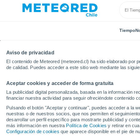
Tiempo
No
Aviso de privacidad
El contenido de Meteored (meteored.cl) ha sido elaborado por pr
de calidad. Puedes acceder a este sitio web mediante las sigui
Aceptar cookies y acceder de forma gratuita
Inicio
Portugal
Distrito de Oporto
Sendim
La publicidad digital personalizada, basada en la información r
financiar nuestra actividad para seguir ofreciéndote contenido c
El Tiempo en Sendim
Pulsando el botón "Aceptar y continuar", puedes acceder a la w
nuestras o de nuestros socios, que nos permiten el seguimiento
06:09
Jueves
desarrollar un perfil específico para mostrarte publicidad y co
más información en nuestra
Política de Cookies
y retirar en cu
Configuración de cookies
que aparece disponible en el pie de n
Soleado