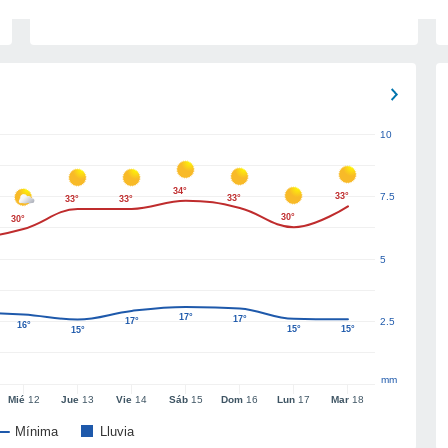
10
34°
33°
7.5
33°
33°
33°
30°
30°
5
17°
17°
17°
2.5
16°
15°
15°
15°
mm
Mié
12
Jue
13
Vie
14
Sáb
15
Dom
16
Lun
17
Mar
18
Mínima
Lluvia