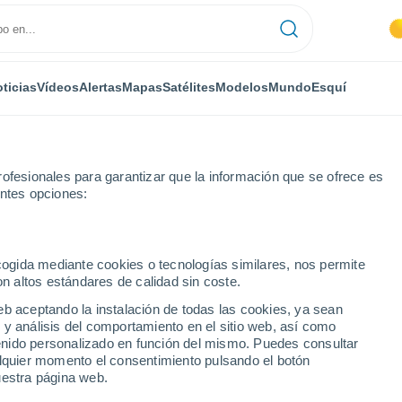
ticias
Vídeos
Alertas
Mapas
Satélites
Modelos
Mundo
Esquí
ofesionales para garantizar que la información que se ofrece es
entes opciones:
ecogida mediante cookies o tecnologías similares, nos permite
on altos estándares de calidad sin coste.
eb aceptando la instalación de todas las cookies, ya sean
 y análisis del comportamiento en el sitio web, así como
...
ntenido personalizado en función del mismo. Puedes consultar
alquier momento el consentimiento pulsando el botón
Por hora
uestra página web.
Cielos despejados en las
próximas horas