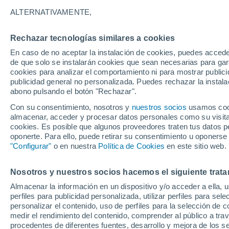
14°
ALTERNATIVAMENTE,
Rechazar tecnologías similares a cookies
Este
En caso de no aceptar la instalación de cookies, puedes accede
Sensación de 14°
3
-
6 km/h
de que solo se instalarán cookies que sean necesarias para garan
cookies para analizar el comportamiento ni para mostrar publici
publicidad general no personalizada. Puedes rechazar la instala
abono pulsando el botón "Rechazar".
Predicción
ECMWF actualiza su pronóstico para Chile:
Con su consentimiento, nosotros y
nuestros socios
usamos cooki
agosto, septiembre y octubre mantendrían u
almacenar, acceder y procesar datos personales como su visita e
señal favorable para las lluvias
cookies. Es posible que algunos proveedores traten tus datos pe
Tiempo 1 - 7 días
Actualidad
Mapa de temperatura
oponerte. Para ello, puede retirar su consentimiento u oponerse
"Configurar"
o en nuestra
Política de Cookies
en este sitio web.
Nosotros y nuestros socios hacemos el siguiente trata
Mañana
Sábado
D
Hoy
Almacenar la información en un dispositivo y/o acceder a ella, 
7 Ago
8 Ago
6 Ago
perfiles para publicidad personalizada, utilizar perfiles para sele
personalizar el contenido, uso de perfiles para la selección de c
medir el rendimiento del contenido, comprender al público a tra
procedentes de diferentes fuentes, desarrollo y mejora de los se
60%