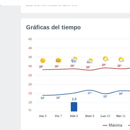
Luz diurna restante
15h 6m
Gráficas del tiempo
45
40
35
29°
30
28°
28°
28°
28°
28°
25
20
15
17°
16°
15°
14°
14°
1.3
10
°C
Jue
6
Vie
7
Sáb
8
Dom
9
Lun
10
Mar
11
Máxima