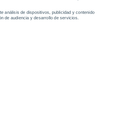
28°
/
17°
29°
/
15°
28°
/
16°
30°
/
16°
e análisis de dispositivos, publicidad y contenido
n de audiencia y desarrollo de servicios.
-
39
km/h
14
-
36
km/h
14
-
36
km/h
11
-
33
km/h
osto
Este
0 Bajo
3
-
6 km/h
FPS:
no
Este
0 Bajo
3
-
6 km/h
FPS:
no
Este
0 Bajo
3
-
10 km/h
FPS:
no
Este
1 Bajo
0
-
10 km/h
FPS:
no