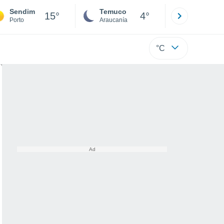
Sendim
Temuco
Osorno
15°
4°
Porto
Araucanía
Los Lagos
°C