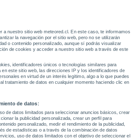
 Hongqiao Shanghai
VIENTO
PRECIPITACIÓN
r a nuestro sitio web meteored.cl. En este caso, te informamos
12
15
18
21
00
03
06
09
12
15
18
21
00
tizar la navegación por el sitio web, pero no se utilizarán
dad o contenido personalizado, aunque sí podrás visualizar
ción de cookies y acceder a nuestro sitio web a través de este
es, identificadores únicos o tecnologías similares para
n este sitio web, las direcciones IP y los identificadores de
34°
33°
rsonales en virtud de un interés legítimo, algo a lo que puedes
32°
 al tratamiento de datos en cualquier momento haciendo clic en
30°
29°
28°
28°
28°
27°
27°
27°
27°
miento de datos:
26°
uso de datos limitados para seleccionar anuncios básicos, crear
ccionar la publicidad personalizada, crear un perfil para
5.4
5
4.7
ontenido personalizado, medir el rendimiento de la publicidad,
3.9
vés de estadísticas o a través de la combinación de datos
1.7
1.6
1.3
1.2
1.1
0.9
0.7
0.5
0.5
rvicios, uso de datos limitados con el objetivo de seleccionar el