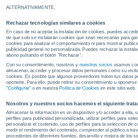
Gráfica del tiempo por horas en
ALTERNATIVAMENTE,
SÍMBOLO
TEMPERATURA
Rechazar tecnologías similares a cookies
En caso de no aceptar la instalación de cookies, puedes accede
00
03
06
09
12
15
18
21
00
03
06
09
de que solo se instalarán cookies que sean necesarias para garan
cookies para analizar el comportamiento ni para mostrar publici
publicidad general no personalizada. Puedes rechazar la instala
abono pulsando el botón "Rechazar".
Con su consentimiento, nosotros y
nuestros socios
usamos cooki
35°
34°
almacenar, acceder y procesar datos personales como su visita e
33°
cookies. Es posible que algunos proveedores traten tus datos pe
31°
oponerte. Para ello, puede retirar su consentimiento u oponerse
31°
30°
"Configurar"
o en nuestra
Política de Cookies
en este sitio web.
30°
30°
29°
29°
28°
Nosotros y nuestros socios hacemos el siguiente trata
Almacenar la información en un dispositivo y/o acceder a ella, 
perfiles para publicidad personalizada, utilizar perfiles para sele
personalizar el contenido, uso de perfiles para la selección de c
medir el rendimiento del contenido, comprender al público a tra
1.3
procedentes de diferentes fuentes, desarrollo y mejora de los se
0.3
0.1