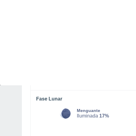
DOMINGO, 09 DE AGOSTO
La mayor parte del día
Lluvia moderada con cielo
parcialmente nuboso
Salida del sol a las
05:16
Puesta del sol a las
18:43
Primera luz a las
04:50
Última luz a las
19:09
Fase Lunar
Menguante
Iluminada
17%