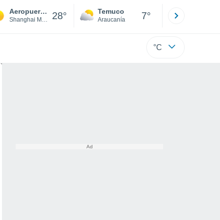
Aeropuerto Internacional de Shanghái-Hongqiao
Temuco
Osorno
28°
7°
Shanghai Municipality
Araucanía
Los Lagos
°C