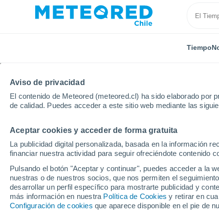
Tiempo
No
Aviso de privacidad
El contenido de Meteored (meteored.cl) ha sido elaborado por pr
de calidad. Puedes acceder a este sitio web mediante las sigui
Aceptar cookies y acceder de forma gratuita
Inicio
China
Hongqiao Shanghai
Por horas
La publicidad digital personalizada, basada en la información r
financiar nuestra actividad para seguir ofreciéndote contenido c
El tiempo en Hongqiao
Pulsando el botón "Aceptar y continuar", puedes acceder a la w
nuestras o de nuestros socios, que nos permiten el seguimiento
desarrollar un perfil específico para mostrarte publicidad y co
Tiempo 1 - 7 días
Por horas
más información en nuestra
Política de Cookies
y retirar en cu
Configuración de cookies
que aparece disponible en el pie de n