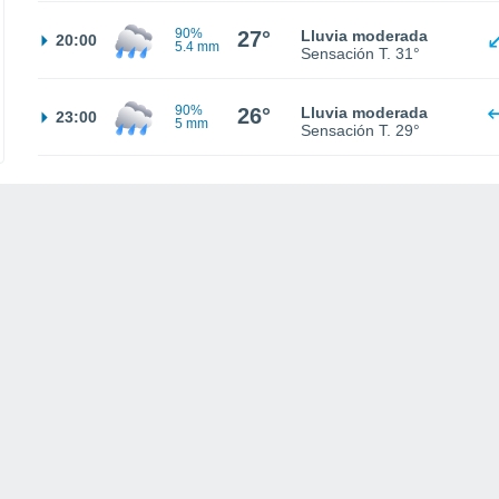
90%
27°
Lluvia moderada
20:00
5.4 mm
Sensación T.
31°
90%
26°
Lluvia moderada
23:00
5 mm
Sensación T.
29°