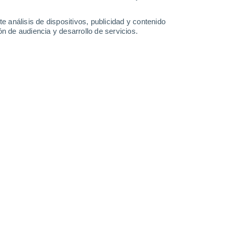
Domingo
9
e análisis de dispositivos, publicidad y contenido
n de audiencia y desarrollo de servicios.
en Hongqiao Shanghai
29°
Nubes y claros
02:00
Sensación T.
34°
28°
Nubes y claros
05:00
Sensación T.
33°
31°
Nubes y claros
08:00
Sensación T.
37°
34°
Nubes y claros
11:00
Sensación T.
40°
30%