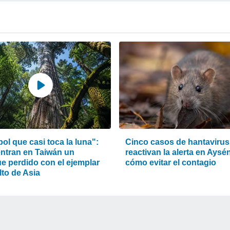
bol que casi toca la luna":
Cinco casos de hantavirus
ntran en Taiwán un
reactivan la alerta en Aysé
e perdido con el ejemplar
cómo evitar el contagio
lto de Asia