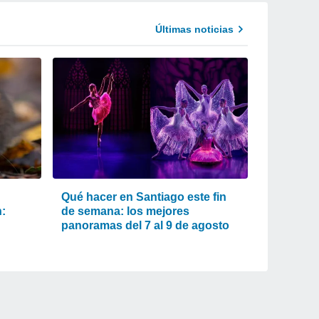
Últimas noticias
Qué hacer en Santiago este fin
n:
de semana: los mejores
panoramas del 7 al 9 de agosto