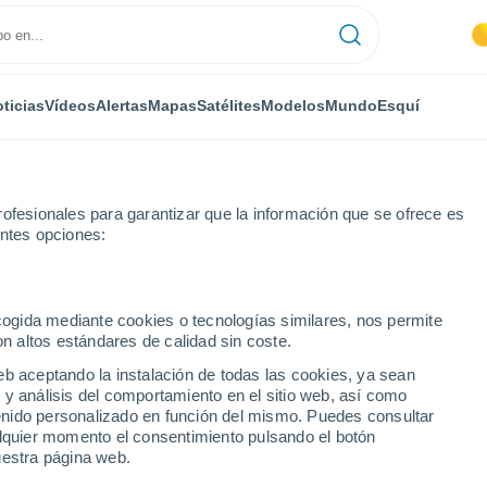
ticias
Vídeos
Alertas
Mapas
Satélites
Modelos
Mundo
Esquí
ofesionales para garantizar que la información que se ofrece es
entes opciones:
ecogida mediante cookies o tecnologías similares, nos permite
on altos estándares de calidad sin coste.
 Shanghai hora a hora
eb aceptando la instalación de todas las cookies, ya sean
 y análisis del comportamiento en el sitio web, así como
ntenido personalizado en función del mismo. Puedes consultar
alquier momento el consentimiento pulsando el botón
uestra página web.