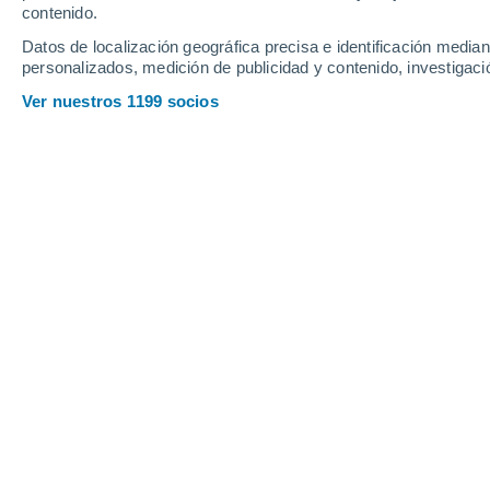
Viernes
7
Sábado
8
contenido.
Datos de localización geográfica precisa e identificación mediant
personalizados, medición de publicidad y contenido, investigació
Ver nuestros 1199 socios
La previsión del tiempo por horas 
VIERNES, 07 DE AGOSTO
Por la tarde
Lluvia débil con cielo
parcialmente nuboso
Salida del sol a las
05:14
Puesta del sol a las
18:45
Primera luz a las
04:48
Última luz a las
19:11
Fase Lunar