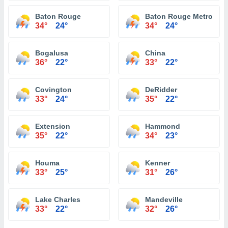
Baton Rouge
Baton Rouge Metropolit
34°
24°
34°
24°
Bogalusa
China
36°
22°
33°
22°
Covington
DeRidder
33°
24°
35°
22°
Extension
Hammond
35°
22°
34°
23°
Houma
Kenner
33°
25°
31°
26°
Lake Charles
Mandeville
33°
22°
32°
26°