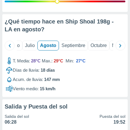
 seleccionar
o.
calización
precisa e
¿Qué tiempo hace en Ship Shoal 198g -
ión mediante
LA en
agosto
?
, publicidad
yo
Junio
Julio
Agosto
Septiembre
Octubre
Noviemb
dos,
 publicidad
,
T. Media:
28°C
Max.:
29°C
Min:
27°C
ón de
Días de lluvia:
18
días
 desarrollo
s.
Acum. de lluvia:
147 mm
tros 1199
Viento medio:
15 km/h
ios
Salida y Puesta del sol
Salida del sol
Puesta del sol
06:28
19:52