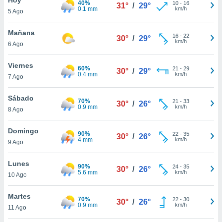
40%
10
-
16
31°
/
29°
0.1 mm
km/h
5 Ago
do en
 mismo.
sultar más
Mañana
16
-
22
30°
/
29°
 en nuestra
km/h
6 Ago
 Cookies
y
ualquier
Viernes
60%
21
-
29
30°
/
29°
0.4 mm
km/h
7 Ago
ento
 botón
ación de
Sábado
70%
21
-
33
30°
/
26°
kies
0.9 mm
km/h
8 Ago
 disponible
e nuestra
Domingo
90%
22
-
35
.
30°
/
26°
4 mm
km/h
9 Ago
IVAMENTE,
Lunes
90%
24
-
35
30°
/
26°
5.6 mm
km/h
10 Ago
as
 a cookies
Martes
70%
22
-
30
30°
/
26°
0.9 mm
km/h
 no aceptar
11 Ago
ón de