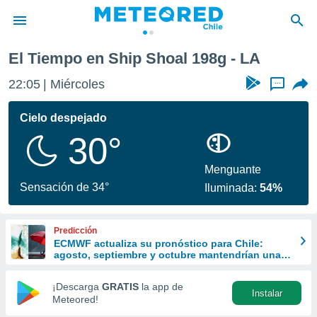
g
El Tiempo en Ship Shoal 198g - LA
privacidad
22:05
Miércoles
...
o de
eteored.cl)
borado por
Cielo despejado
es para
30°
ue la
 que se
e calidad.
Menguante
eder a este
Sensación de 34°
Iluminada:
54%
ediante las
opciones:
Predicción
ookies y
ECMWF actualiza su pronóstico para Chile:
e forma
agosto, septiembre y octubre mantendrían una
señal favorable para las lluvias
d digital
¡Descarga
GRATIS
la app de
Instalar
ada, basada
Meteored!
mación