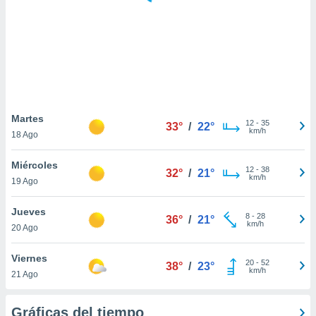
 botón
.
nto,
cios
kies,
ores únicos
Martes
12
-
35
as similares
33°
/
22°
km/h
18 Ago
nar,
rocesar
Miércoles
onales como
12
-
38
32°
/
21°
km/h
 este sitio
19 Ago
recciones IP
ficadores de
Jueves
8
-
28
36°
/
21°
 posible
km/h
20 Ago
s
 traten tus
Viernes
nales en
20
-
52
38°
/
23°
km/h
 interés
21 Ago
go a lo que
nerte. Para
Gráficas del tiempo
retirar su