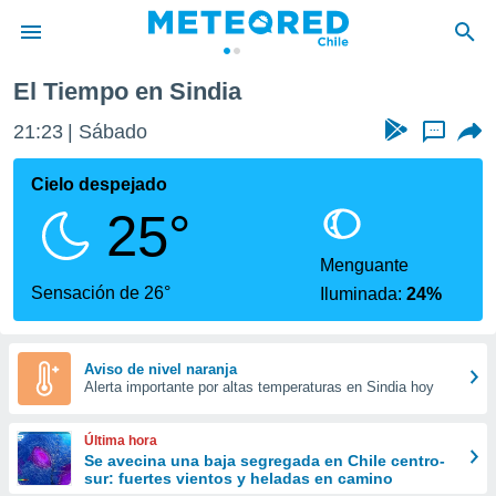
El Tiempo en Sindia
privacidad
21:23
Sábado
...
o de
eteored.cl)
borado por
Cielo despejado
es para
25°
ue la
 que se
e calidad.
Menguante
eder a este
Sensación de 26°
Iluminada:
24%
ediante las
opciones:
ookies y
Aviso de nivel naranja
Alerta importante por altas temperaturas en Sindia hoy
e forma
d digital
Última hora
ada, basada
Se avecina una baja segregada en Chile centro-
sur: fuertes vientos y heladas en camino
mación