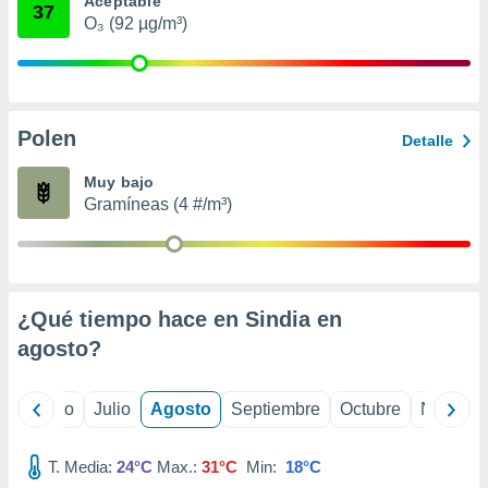
Aceptable
 seleccionar
37
o.
O₃ (92 µg/m³)
calización
precisa e
ión mediante
Polen
, publicidad
Detalle
dos,
Muy bajo
 publicidad
Gramíneas (4 #/m³)
,
ón de
 desarrollo
s.
¿Qué tiempo hace en Sindia en
tros 1199
ios
agosto
?
yo
Junio
Julio
Agosto
Septiembre
Octubre
Noviemb
T. Media:
24°C
Max.:
31°C
Min:
18°C