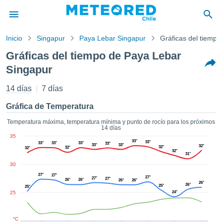
Inicio
Singapur
Paya Lebar Singapur
Gráficas del tiempo
privacidad
Gráficas del tiempo de Paya Lebar
enido de
Singapur
eteored.cl)
aborado por
14 días
7 días
ales para
ar que la
Gráfica de Temperatura
ón que se
de calidad.
Temperatura máxima, temperatura mínima y punto de rocío para los próximos
eder a este
14 días
ediante las
35
33°
33°
33°
33°
33°
 opciones:
33°
33°
33°
32°
32°
32°
32°
32°
31°
cookies y
30
de forma
27°
27°
27°
27°
27°
26°
26°
26°
26°
uita
26°
26°
25°
25°
25
24°
dad digital
ada, basada
formación
°C