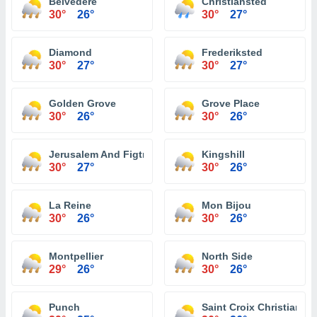
Belvedere
Christiansted
30°
26°
30°
27°
Diamond
Frederiksted
30°
27°
30°
27°
Golden Grove
Grove Place
30°
26°
30°
26°
Jerusalem And Figtree Hill
Kingshill
30°
27°
30°
26°
La Reine
Mon Bijou
30°
26°
30°
26°
Montpellier
North Side
29°
26°
30°
26°
Punch
Saint Croix Christianst