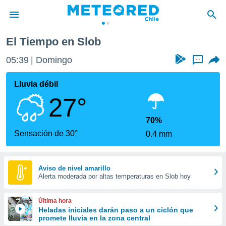
El Tiempo en Slob
privacidad
05:39
Domingo
...
o de
eteored.cl)
borado por
Lluvia débil
es para
27°
ue la
 que se
e calidad.
70%
eder a este
Sensación de 30°
0.4 mm
ediante las
opciones:
ookies y
Aviso de nivel amarillo
Alerta moderada por altas temperaturas en Slob hoy
e forma
d digital
Última hora
ada, basada
Heladas iniciales darán paso a un ciclón que
promete lluvia en la zona central
mación