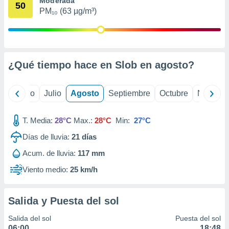
Moderada
 seleccionar
50
o.
PM₁₀ (63 µg/m³)
calización
precisa e
ión mediante
¿Qué tiempo hace en Slob en
agosto
?
, publicidad
dos,
yo
Junio
Julio
Agosto
Septiembre
Octubre
Noviemb
 publicidad
,
ón de
T. Media:
28°C
Max.:
28°C
Min:
27°C
 desarrollo
s.
Días de lluvia:
21
días
tros 1199
Acum. de lluvia:
117 mm
ios
Viento medio:
25 km/h
Salida y Puesta del sol
Salida del sol
Puesta del sol
06:00
18:48