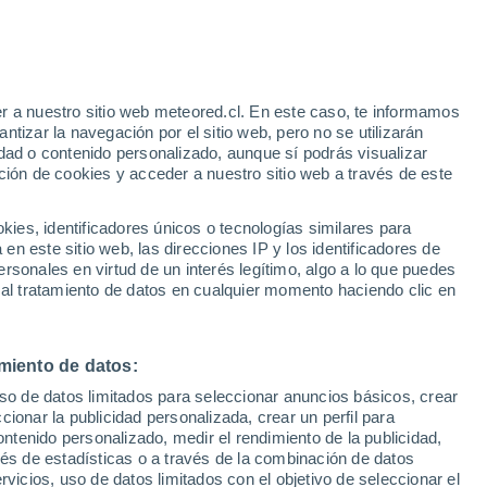
Aviso de nivel amarillo
Alerta moderada por altas
temperaturas en Somaen hoy
r a nuestro sitio web meteored.cl. En este caso, te informamos
h
tizar la navegación por el sitio web, pero no se utilizarán
dad o contenido personalizado, aunque sí podrás visualizar
ción de cookies y acceder a nuestro sitio web a través de este
es, identificadores únicos o tecnologías similares para
n este sitio web, las direcciones IP y los identificadores de
rsonales en virtud de un interés legítimo, algo a lo que puedes
ites
Modelos
 al tratamiento de datos en cualquier momento haciendo clic en
miento de datos:
Martes
Miércoles
Jueves
Viernes
uso de datos limitados para seleccionar anuncios básicos, crear
11 Ago
12 Ago
13 Ago
14 Ago
ccionar la publicidad personalizada, crear un perfil para
ontenido personalizado, medir el rendimiento de la publicidad,
vés de estadísticas o a través de la combinación de datos
rvicios, uso de datos limitados con el objetivo de seleccionar el