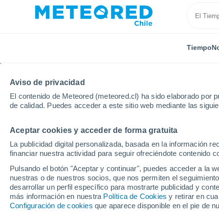
Tiempo
No
Aviso de privacidad
El contenido de Meteored (meteored.cl) ha sido elaborado por pr
de calidad. Puedes acceder a este sitio web mediante las sigui
Aceptar cookies y acceder de forma gratuita
Inicio
España
Castilla y León
Provincia de Soria
La publicidad digital personalizada, basada en la información r
financiar nuestra actividad para seguir ofreciéndote contenido c
El Tiempo en Somaen
Pulsando el botón "Aceptar y continuar", puedes acceder a la w
nuestras o de nuestros socios, que nos permiten el seguimiento
18:51
Sábado
desarrollar un perfil específico para mostrarte publicidad y co
más información en nuestra
Política de Cookies
y retirar en cu
Configuración de cookies
que aparece disponible en el pie de n
Nubes y claros