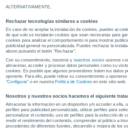
34°
ALTERNATIVAMENTE,
Rechazar tecnologías similares a cookies
Oeste
En caso de no aceptar la instalación de cookies, puedes accede
Sensación de 31°
3
-
33 km/
de que solo se instalarán cookies que sean necesarias para garan
cookies para analizar el comportamiento ni para mostrar publici
publicidad general no personalizada. Puedes rechazar la instala
abono pulsando el botón "Rechazar".
Última hora
Un sistema de altura traerá intensas lluvias al
Con su consentimiento, nosotros y
nuestros socios
usamos cooki
Norte de Chile: alerta por isoterma cero alta
almacenar, acceder y procesar datos personales como su visita e
cookies. Es posible que algunos proveedores traten tus datos pe
Tiempo 1 - 7 días
Actualidad
Mapa de lluvia
Satél
oponerte. Para ello, puede retirar su consentimiento u oponerse
"Configurar"
o en nuestra
Política de Cookies
en este sitio web.
Nosotros y nuestros socios hacemos el siguiente trata
Mañana
Lunes
Hoy
Almacenar la información en un dispositivo y/o acceder a ella, 
9 Ago
10 Ago
8 Ago
perfiles para publicidad personalizada, utilizar perfiles para sele
personalizar el contenido, uso de perfiles para la selección de c
medir el rendimiento del contenido, comprender al público a tra
procedentes de diferentes fuentes, desarrollo y mejora de los se
30%
50%