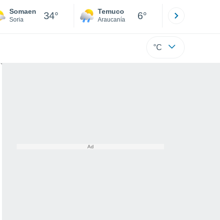
Somaen
Temuco
Osorno
34°
6°
Soria
Araucanía
Los Lagos
°C