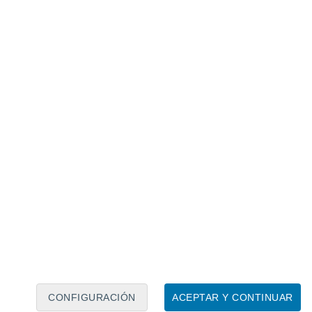
Calendario lunar
Lun
Mar
Mié
Jue
Vie
Sáb
Dom
8
9
10
11
12
13
14
15
16
17
18
19
20
21
CONFIGURACIÓN
ACEPTAR Y CONTINUAR