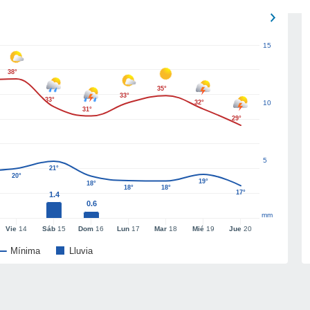
15
38°
35°
33°
33°
32°
10
31°
29°
5
21°
20°
19°
18°
18°
18°
17°
1.4
0.6
mm
Vie
14
Sáb
15
Dom
16
Lun
17
Mar
18
Mié
19
Jue
20
Mínima
Lluvia