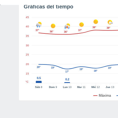
Gráficas del tiempo
45
40
38°
38°
37°
37°
36°
36°
35
30
25
20
20°
19°
19°
19°
18°
17°
15
0.5
0.2
°C
Sáb
8
Dom
9
Lun
10
Mar
11
Mié
12
Jue
13
Máxima