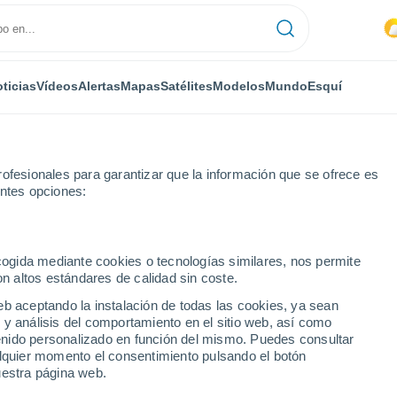
ticias
Vídeos
Alertas
Mapas
Satélites
Modelos
Mundo
Esquí
ofesionales para garantizar que la información que se ofrece es
entes opciones:
Somaen
ecogida mediante cookies o tecnologías similares, nos permite
on altos estándares de calidad sin coste.
eb aceptando la instalación de todas las cookies, ya sean
 y análisis del comportamiento en el sitio web, así como
...
ntenido personalizado en función del mismo. Puedes consultar
alquier momento el consentimiento pulsando el botón
Por hora
uestra página web.
Lluvias débiles en las próximas
horas