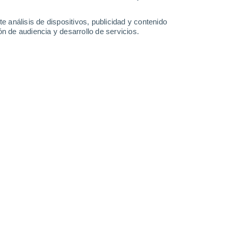
37°
/
19°
38°
/
18°
38°
/
19°
38°
/
20°
e análisis de dispositivos, publicidad y contenido
n de audiencia y desarrollo de servicios.
-
34
km/h
12
-
32
km/h
18
-
40
km/h
15
-
51
km/h
gosto
Suroeste
5 Medio
19
-
43 km/h
FPS:
6-10
Suroeste
3 Medio
13
-
41 km/h
FPS:
6-10
Oeste
1 Bajo
3
-
33 km/h
FPS:
no
Noreste
0 Bajo
4
-
30 km/h
FPS:
no