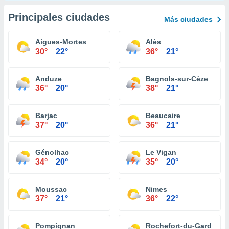
Principales ciudades
Más ciudades
Aigues-Mortes
Alès
30°
22°
36°
21°
Anduze
Bagnols-sur-Cèze
36°
20°
38°
21°
Barjac
Beaucaire
37°
20°
36°
21°
Génolhac
Le Vigan
34°
20°
35°
20°
Moussac
Nimes
37°
21°
36°
22°
Pompignan
Rochefort-du-Gard