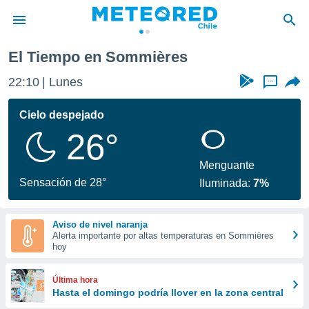
El Tiempo en Sommières
privacidad
22:10
Lunes
...
o de
eteored.cl)
borado por
Cielo despejado
es para
26°
ue la
 que se
e calidad.
Menguante
eder a este
Sensación de 28°
Iluminada:
7%
ediante las
opciones:
Aviso de nivel naranja
ookies y
Alerta importante por altas temperaturas en Sommières
e forma
hoy
d digital
Última hora
ada, basada
Hasta el domingo podría llover en la zona central
mación