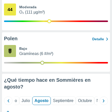
 seleccionar
o.
Moderada
44
O₃ (111 µg/m³)
calización
precisa e
ión mediante
, publicidad
Polen
Detalle
dos,
 publicidad
Bajo
,
Gramíneas (6 #/m³)
ón de
 desarrollo
s.
tros 1199
ios
¿Qué tiempo hace en Sommières en
agosto
?
yo
Junio
Julio
Agosto
Septiembre
Octubre
Noviemb