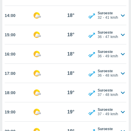
estra
ara seguir
e contenido
Suroeste
18°
14:00
32
-
41
km/h
stándares
ACEPTAR
sin coste.
Y
CONTINUAR
Suroeste
 botón
18°
15:00
36
-
47
km/h
continuar",
der a la
CONFIGURACIÓN
ndo la
Suroeste
18°
16:00
 de todas
36
-
49
km/h
, ya sean
de nuestros
Suroeste
 nos
18°
17:00
36
-
48
km/h
 y análisis
tamiento en
Suroeste
19°
18:00
b, así como
37
-
48
km/h
un perfil
para
Suroeste
ublicidad y
19°
19:00
37
-
49
km/h
do en
 mismo.
Suroeste