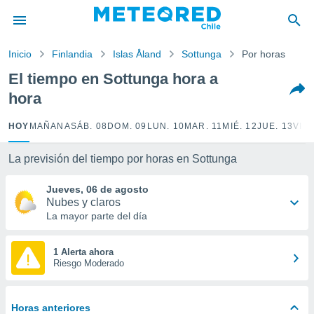
privacidad
o de
Inicio
Finlandia
Islas Åland
Sottunga
Por horas
eteored.cl)
borado por
El tiempo en Sottunga hora a
es para
hora
ue la
 que se
e calidad.
HOY
MAÑANA
SÁB. 08
DOM. 09
LUN. 10
MAR. 11
MIÉ. 12
JUE. 13
VIE.
eder a este
ediante las
La previsión del tiempo por horas en Sottunga
opciones:
Jueves, 06 de agosto
ookies y
Nubes y claros
e forma
La mayor parte del día
d digital
ada, basada
1 Alerta ahora
Riesgo Moderado
mación
ediante
ecnologías
nos permite
Horas anteriores