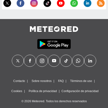
precisa e
ión mediante
, publicidad
dos,
 publicidad
,
ón de
 desarrollo
s.
tros 1199
ios
Contacto
Sobre nosotros
FAQ
Términos de uso
Cookies
Política de privacidad
Configuración de privacidad
© 2026 Meteored. Todos los derechos reservados