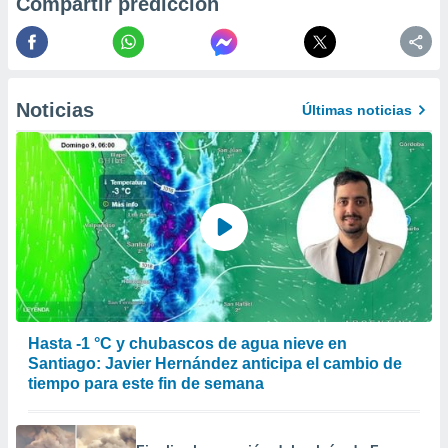
Compartir predicción
er momento
ic en
o en
 Cookies
en
Noticias
eb.
Últimas noticias
y
socios
el
to de
la
 en un
 y/o acceder
 de datos
Hasta -1 °C y chubascos de agua nieve en
ara
Santiago: Javier Hernández anticipa el cambio de
 anuncios
tiempo para este fin de semana
ar perfiles
idad
a, utilizar
a