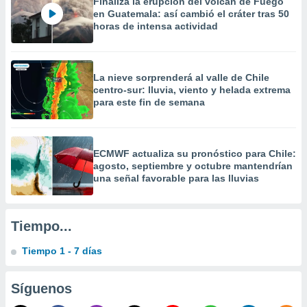
Finaliza la erupción del volcán de Fuego
 la
en Guatemala: así cambió el cráter tras 50
horas de intensa actividad
da, crear un
personalizar
o, uso de
a la
La nieve sorprenderá al valle de Chile
e contenido
centro-sur: lluvia, viento y helada extrema
do, medir el
para este fin de semana
 de la
medir el
 del
 comprender
ECMWF actualiza su pronóstico para Chile:
 través de
agosto, septiembre y octubre mantendrían
s o a través
una señal favorable para las lluvias
nación de
edentes de
fuentes,
Tiempo...
y mejora de
os, uso de
Tiempo 1 - 7 días
ados con el
 seleccionar
o.
Síguenos
calización