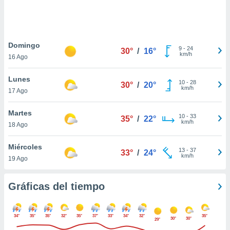
 botón
.
nto,
Domingo
9
-
24
30°
/
16°
km/h
16 Ago
cios
kies,
Lunes
ores únicos
10
-
28
30°
/
20°
km/h
17 Ago
as similares
nar,
rocesar
Martes
10
-
33
35°
/
22°
onales como
km/h
18 Ago
 este sitio
recciones IP
Miércoles
ficadores de
13
-
37
33°
/
24°
km/h
19 Ago
 posible
s
 traten tus
Gráficas del tiempo
nales en
 interés
go a lo que
34°
35°
35°
32°
35°
37°
33°
34°
32°
35°
nerte. Para
30°
30°
29°
retirar su