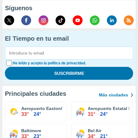
Síguenos
El Tiempo en tu email
He leído y acepto la política de privacidad.
Principales ciudades
Más ciudades
Aeropuerto Easton/Newman Field
Aeropuerto Estatal Mart
33°
24°
31°
24°
Baltimore
Bel Air
33°
23°
34°
21°