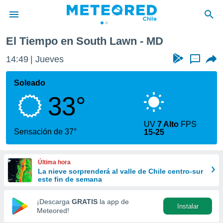
El Tiempo en South Lawn - MD
privacidad
14:49
Jueves
...
o de
eteored.cl)
borado por
Soleado
es para
33°
ue la
 que se
e calidad.
UV
7 Alto
FPS
eder a este
Sensación de 37°
15-25
ediante las
opciones:
Última hora
ookies y
La nieve sorprenderá al valle de Chile centro-sur
e forma
este fin de semana
d digital
¡Descarga
GRATIS
la app de
Instalar
ada, basada
Meteored!
mación