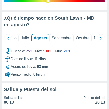
 seleccionar
o.
calización
precisa e
¿Qué tiempo hace en South Lawn - MD
ión mediante
en
agosto
?
, publicidad
yo
Junio
Julio
Agosto
Septiembre
Octubre
Noviemb
dos,
 publicidad
,
T. Media:
25°C
Max.:
30°C
Min:
21°C
ón de
Días de lluvia:
11
días
 desarrollo
s.
Acum. de lluvia:
93 mm
tros 1199
Viento medio:
8 km/h
ios
Salida y Puesta del sol
Salida del sol
Puesta del sol
06:13
20:13