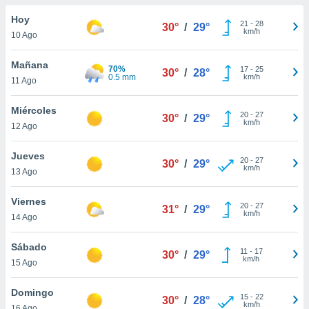
do en
Hoy
21
-
28
30°
/
29°
 mismo.
km/h
10 Ago
sultar más
 en nuestra
Mañana
70%
17
-
25
 Cookies
y
30°
/
28°
0.5 mm
km/h
11 Ago
ualquier
ento
Miércoles
20
-
27
30°
/
29°
 botón
km/h
12 Ago
ación de
kies
Jueves
20
-
27
 disponible
30°
/
29°
km/h
13 Ago
e nuestra
.
Viernes
20
-
27
31°
/
29°
km/h
IVAMENTE,
14 Ago
Sábado
11
-
17
30°
/
29°
as
km/h
15 Ago
 a cookies
 no aceptar
Domingo
15
-
22
30°
/
28°
ón de
km/h
16 Ago