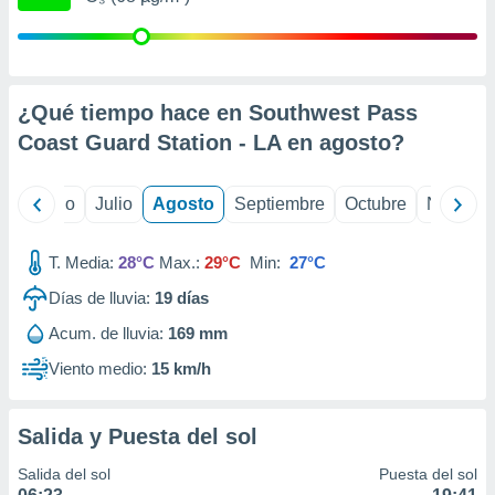
 seleccionar
o.
calización
precisa e
ión mediante
¿Qué tiempo hace en Southwest Pass
Coast Guard Station - LA en
agosto
?
, publicidad
dos,
yo
Junio
Julio
Agosto
Septiembre
Octubre
Noviemb
 publicidad
,
ón de
T. Media:
28°C
Max.:
29°C
Min:
27°C
 desarrollo
s.
Días de lluvia:
19
días
tros 1199
Acum. de lluvia:
169 mm
ios
Viento medio:
15 km/h
Salida y Puesta del sol
Salida del sol
Puesta del sol