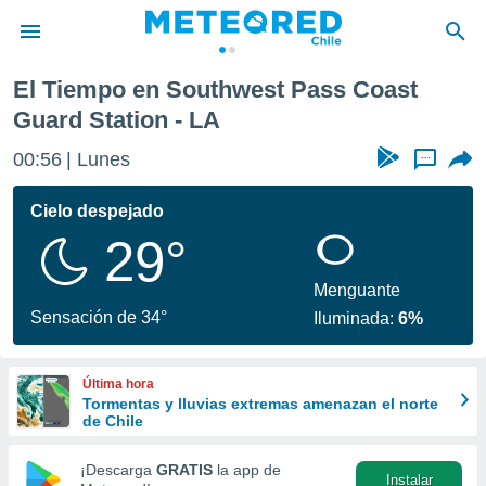
 Coast Guard Station
El Tiempo en Southwest Pass Coast
privacidad
Guard Station - LA
o de
eteored.cl)
00:56
Lunes
...
borado por
es para
Cielo despejado
ue la
 que se
29°
e calidad.
eder a este
Menguante
ediante las
Sensación de 34°
opciones:
Iluminada:
6%
ookies y
e forma
Última hora
Tormentas y lluvias extremas amenazan el norte
de Chile
d digital
ada, basada
¡Descarga
GRATIS
la app de
mación
Instalar