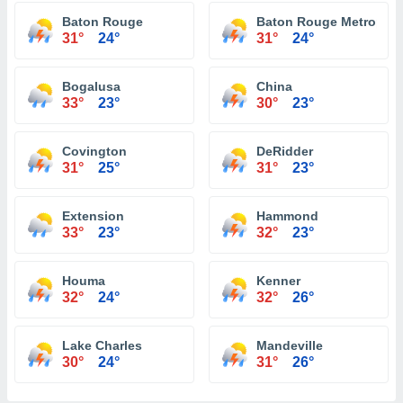
Baton Rouge
Baton Rouge Metropolit
31°
24°
31°
24°
Bogalusa
China
33°
23°
30°
23°
Covington
DeRidder
31°
25°
31°
23°
Extension
Hammond
33°
23°
32°
23°
Houma
Kenner
32°
24°
32°
26°
Lake Charles
Mandeville
30°
24°
31°
26°