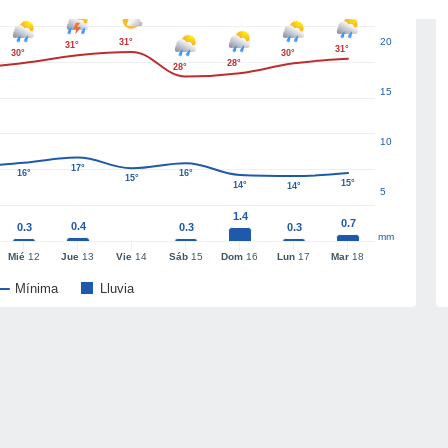
20
31°
31°
31°
30°
30°
28°
28°
15
10
17°
16°
16°
15°
15°
14°
14°
5
1.4
0.7
0.4
0.3
0.3
0.3
mm
Mié
12
Jue
13
Vie
14
Sáb
15
Dom
16
Lun
17
Mar
18
Mínima
Lluvia