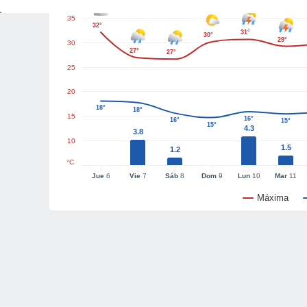
35
32°
31°
30°
29°
30
27°
27°
25
20
18°
18°
15
16°
16°
15°
15°
4.3
3.8
10
1.5
1.2
°C
Jue
6
Vie
7
Sáb
8
Dom
9
Lun
10
Mar
11
Máxima