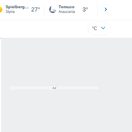
Spielberg Bei Knittelfeld
Temuco
Osorno
27°
3°
Styria
Araucanía
Los Lagos
°C