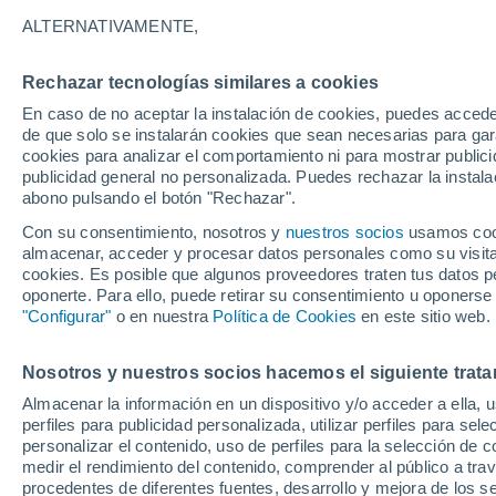
25°
ALTERNATIVAMENTE,
Rechazar tecnologías similares a cookies
Noreste
En caso de no aceptar la instalación de cookies, puedes accede
Sensación de 26°
2
-
13 km/
de que solo se instalarán cookies que sean necesarias para garan
cookies para analizar el comportamiento ni para mostrar publici
publicidad general no personalizada. Puedes rechazar la instala
abono pulsando el botón "Rechazar".
Tiempo 1 - 7 días
Actualidad
Mapa de nubosidad
Con su consentimiento, nosotros y
nuestros socios
usamos cooki
almacenar, acceder y procesar datos personales como su visita e
cookies. Es posible que algunos proveedores traten tus datos pe
oponerte. Para ello, puede retirar su consentimiento u oponerse
Mañana
Sábado
D
Hoy
"Configurar"
o en nuestra
Política de Cookies
en este sitio web.
7 Ago
8 Ago
6 Ago
Nosotros y nuestros socios hacemos el siguiente trata
Almacenar la información en un dispositivo y/o acceder a ella, 
80%
70%
perfiles para publicidad personalizada, utilizar perfiles para sele
3.8 mm
1.2 mm
personalizar el contenido, uso de perfiles para la selección de c
27°
/
18°
27°
/
16°
32°
/
18°
medir el rendimiento del contenido, comprender al público a tra
procedentes de diferentes fuentes, desarrollo y mejora de los se