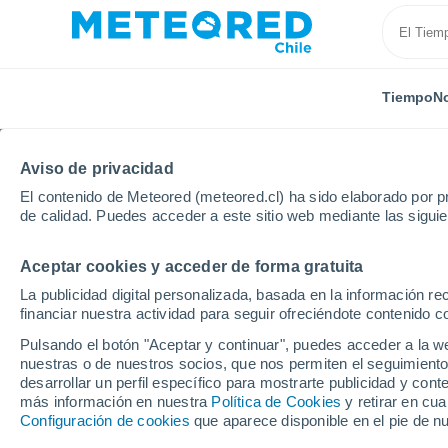
Tiempo
No
Aviso de privacidad
El contenido de Meteored (meteored.cl) ha sido elaborado por pr
de calidad. Puedes acceder a este sitio web mediante las sigui
Aceptar cookies y acceder de forma gratuita
Inicio
Austria
Estiria
Spielberg Bei Knittelfeld
La publicidad digital personalizada, basada en la información r
financiar nuestra actividad para seguir ofreciéndote contenido c
El Tiempo en Spielberg 
Pulsando el botón "Aceptar y continuar", puedes acceder a la w
nuestras o de nuestros socios, que nos permiten el seguimiento
09:18
Jueves
desarrollar un perfil específico para mostrarte publicidad y co
más información en nuestra
Política de Cookies
y retirar en cu
Configuración de cookies
que aparece disponible en el pie de n
Soleado