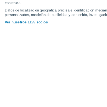
contenido.
8
-
27
km/h
8
-
26
km/h
3
8
-
26
km/h
Datos de localización geográfica precisa e identificación mediant
personalizados, medición de publicidad y contenido, investigació
Pronóstico para Spielberg Bei Knittel
Ver nuestros 1199 socios
Soleado
25°
09:00
Sensación T.
26°
Soleado
27°
10:00
Sensación T.
28°
Soleado
29°
11:00
Sensación T.
29°
Nubes y claros
31°
12:00
Sensación T.
30°
Nubes y claros
32°
14:00
Sensación T.
30°