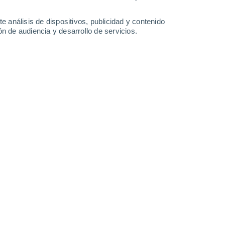
-
19
km/h
7
-
31
km/h
4
-
31
km/h
4
-
19
km/h
e análisis de dispositivos, publicidad y contenido
n de audiencia y desarrollo de servicios.
feld hoy
, 6 de agosto
Noreste
2 Bajo
2
-
13 km/h
FPS:
no
Noreste
4 Medio
3
-
15 km/h
FPS:
6-10
Este
6 Alto
3
-
18 km/h
FPS:
15-25
Sureste
7 Alto
5
-
20 km/h
FPS:
15-25
Sureste
7 Alto
8
-
25 km/h
FPS:
15-25