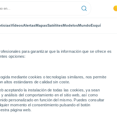
ticias
Vídeos
Alertas
Mapas
Satélites
Modelos
Mundo
Esquí
ofesionales para garantizar que la información que se ofrece es
entes opciones:
ecogida mediante cookies o tecnologías similares, nos permite
on altos estándares de calidad sin coste.
Bei Knittelfeld
eb aceptando la instalación de todas las cookies, ya sean
 y análisis del comportamiento en el sitio web, así como
...
ntenido personalizado en función del mismo. Puedes consultar
alquier momento el consentimiento pulsando el botón
Por hora
uestra página web.
Intervalos nubosos en las
próximas horas