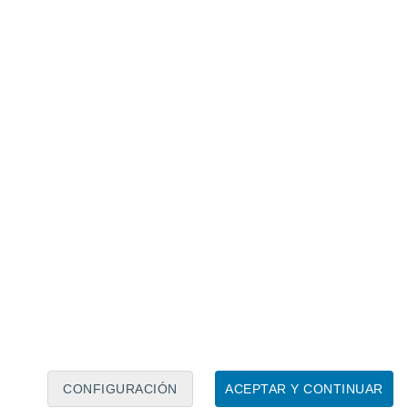
Calendario lunar
Lun
Mar
Mié
Jue
Vie
Sáb
Dom
6
7
8
9
10
11
12
13
14
15
16
17
18
19
CONFIGURACIÓN
ACEPTAR Y CONTINUAR
25