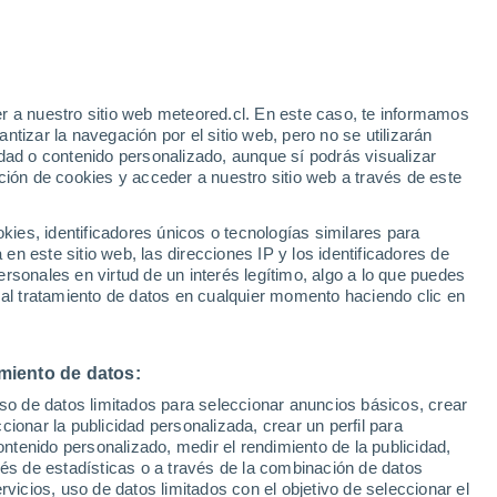
r a nuestro sitio web meteored.cl. En este caso, te informamos
h
tizar la navegación por el sitio web, pero no se utilizarán
dad o contenido personalizado, aunque sí podrás visualizar
ción de cookies y acceder a nuestro sitio web a través de este
Satélites
Modelos
es, identificadores únicos o tecnologías similares para
n este sitio web, las direcciones IP y los identificadores de
rsonales en virtud de un interés legítimo, algo a lo que puedes
 al tratamiento de datos en cualquier momento haciendo clic en
omingo
Lunes
Martes
Miércoles
9 Ago
10 Ago
11 Ago
12 Ago
miento de datos:
uso de datos limitados para seleccionar anuncios básicos, crear
90%
70%
50%
ccionar la publicidad personalizada, crear un perfil para
4.3 mm
1.5 mm
0.3 mm
ontenido personalizado, medir el rendimiento de la publicidad,
30°
/
15°
31°
/
16°
29°
/
15°
30°
/
16°
vés de estadísticas o a través de la combinación de datos
rvicios, uso de datos limitados con el objetivo de seleccionar el