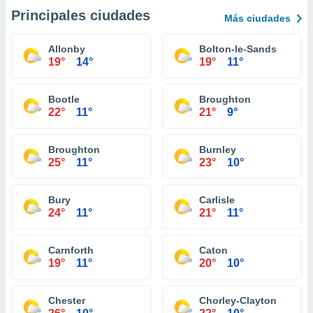
Principales ciudades
Más ciudades
Allonby
Bolton-le-Sands
19°
14°
19°
11°
Bootle
Broughton
22°
11°
21°
9°
Broughton
Burnley
25°
11°
23°
10°
Bury
Carlisle
24°
11°
21°
11°
Carnforth
Caton
19°
11°
20°
10°
Chester
Chorley-Clayton