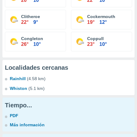
26°
10°
22°
10°
Clitheroe
Cockermouth
22°
9°
19°
12°
Congleton
Coppull
26°
10°
23°
10°
Localidades cercanas
Rainhill
(4.58 km)
Whiston
(5.1 km)
Tiempo...
PDF
Más información