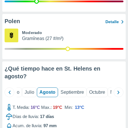
 seleccionar
o.
calización
precisa e
Polen
Detalle
ión mediante
Moderado
, publicidad
Gramíneas (27 #/m³)
dos,
 publicidad
,
ón de
¿Qué tiempo hace en St. Helens en
 desarrollo
s.
agosto
?
tros 1199
ios
yo
Junio
Julio
Agosto
Septiembre
Octubre
Noviemb
T. Media:
16°C
Max.:
19°C
Min:
13°C
Días de lluvia:
17
días
Acum. de lluvia:
97 mm