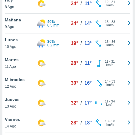
12
-
31
24°
/
11°
km/h
8 Ago
do en
 mismo.
sultar más
Mañana
40%
15
-
33
24°
/
14°
 en nuestra
0.5 mm
km/h
9 Ago
 Cookies
y
ualquier
Lunes
30%
15
-
36
19°
/
13°
0.2 mm
km/h
10 Ago
ento
 botón
ación de
Martes
11
-
31
28°
/
11°
kies
km/h
11 Ago
 disponible
e nuestra
Miércoles
14
-
33
.
30°
/
16°
km/h
12 Ago
IVAMENTE,
Jueves
11
-
34
32°
/
17°
km/h
13 Ago
as
 a cookies
Viernes
10
-
30
28°
/
18°
km/h
 no aceptar
14 Ago
ón de