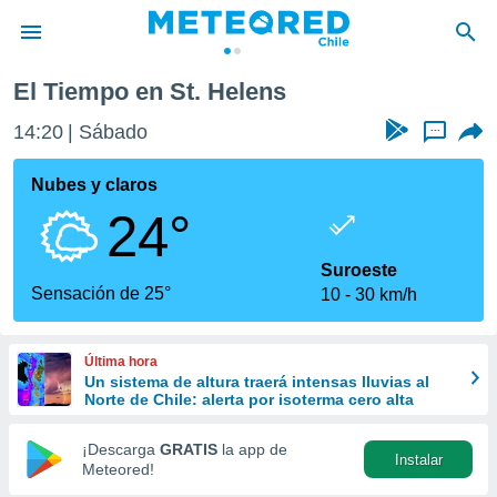
El Tiempo en St. Helens
privacidad
14:20
Sábado
...
o de
eteored.cl)
borado por
Nubes y claros
es para
24°
ue la
 que se
e calidad.
Suroeste
eder a este
Sensación de 25°
10
30 km/h
ediante las
opciones:
Última hora
ookies y
Un sistema de altura traerá intensas lluvias al
e forma
Norte de Chile: alerta por isoterma cero alta
d digital
¡Descarga
GRATIS
la app de
Instalar
ada, basada
Meteored!
mación