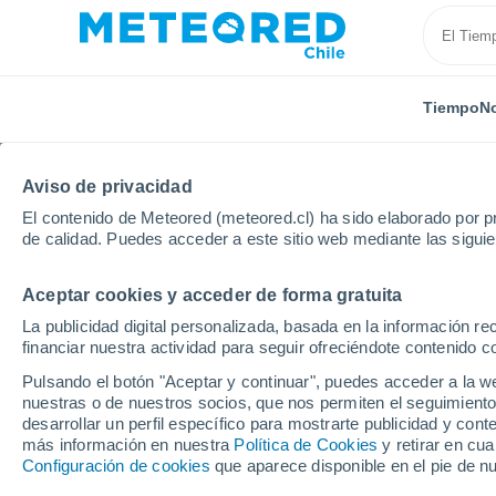
Tiempo
No
Aviso de privacidad
El contenido de Meteored (meteored.cl) ha sido elaborado por pr
de calidad. Puedes acceder a este sitio web mediante las sigui
Aceptar cookies y acceder de forma gratuita
Inicio
Reino Unido
Sudeste de Inglaterra
Staine
La publicidad digital personalizada, basada en la información r
financiar nuestra actividad para seguir ofreciéndote contenido c
El Tiempo en Staines
Pulsando el botón "Aceptar y continuar", puedes acceder a la w
nuestras o de nuestros socios, que nos permiten el seguimiento
11:53
Viernes
desarrollar un perfil específico para mostrarte publicidad y co
más información en nuestra
Política de Cookies
y retirar en cu
Configuración de cookies
que aparece disponible en el pie de n
Soleado