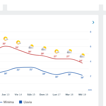
8
35°
6
33°
30°
29°
27°
27°
24°
4
21°
21°
18°
18°
18°
2
16°
16°
mm
Jue
13
Vie
14
Sáb
15
Dom
16
Lun
17
Mar
18
Mié
19
Mínima
Lluvia