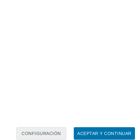
Calendario lunar
Lun
Mar
Mié
Jue
Vie
Sáb
Dom
7
8
9
10
11
12
13
14
15
16
17
18
19
20
CONFIGURACIÓN
ACEPTAR Y CONTINUAR