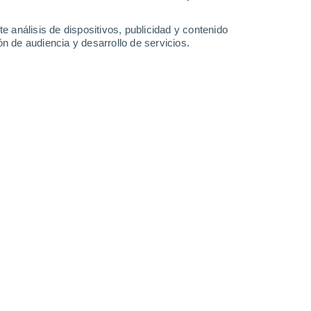
27°
/
17°
28°
/
17°
31°
/
17°
35°
/
18°
e análisis de dispositivos, publicidad y contenido
n de audiencia y desarrollo de servicios.
-
27
km/h
16
-
37
km/h
13
-
32
km/h
13
-
32
km/h
osto
Suroeste
5 Medio
3
-
17 km/h
FPS:
6-10
Suroeste
6 Alto
4
-
19 km/h
FPS:
15-25
Oeste
5 Medio
4
-
20 km/h
FPS:
6-10
Noroeste
5 Medio
5
-
21 km/h
FPS:
6-10