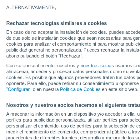
22°
ALTERNATIVAMENTE,
Rechazar tecnologías similares a cookies
UV
5 Medi
En caso de no aceptar la instalación de cookies, puedes accede
Sensación de 22°
FPS
6-10
de que solo se instalarán cookies que sean necesarias para garan
cookies para analizar el comportamiento ni para mostrar publici
publicidad general no personalizada. Puedes rechazar la instala
abono pulsando el botón "Rechazar".
Última hora
La nieve sorprenderá al valle de Chile centro-
Con su consentimiento, nosotros y
nuestros socios
usamos cooki
este fin de semana
almacenar, acceder y procesar datos personales como su visita e
cookies. Es posible que algunos proveedores traten tus datos pe
Tiempo 1 - 7 días
Actualidad
Mapa de temperatura
oponerte. Para ello, puede retirar su consentimiento u oponerse
"Configurar"
o en nuestra
Política de Cookies
en este sitio web.
Nosotros y nuestros socios hacemos el siguiente trata
Mañana
Domingo
Hoy
Almacenar la información en un dispositivo y/o acceder a ella, 
8 Ago
9 Ago
7 Ago
perfiles para publicidad personalizada, utilizar perfiles para sele
personalizar el contenido, uso de perfiles para la selección de c
medir el rendimiento del contenido, comprender al público a tra
procedentes de diferentes fuentes, desarrollo y mejora de los se
30%