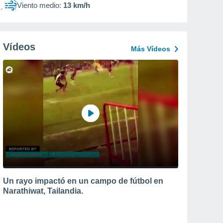
Viento medio:
13 km/h
Vídeos
Más Vídeos
Un rayo impactó en un campo de fútbol en
Narathiwat, Tailandia.