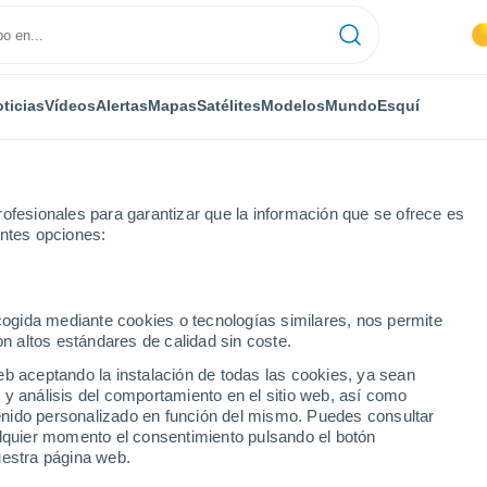
ticias
Vídeos
Alertas
Mapas
Satélites
Modelos
Mundo
Esquí
ofesionales para garantizar que la información que se ofrece es
entes opciones:
s
ecogida mediante cookies o tecnologías similares, nos permite
on altos estándares de calidad sin coste.
eb aceptando la instalación de todas las cookies, ya sean
 y análisis del comportamiento en el sitio web, así como
...
ntenido personalizado en función del mismo. Puedes consultar
alquier momento el consentimiento pulsando el botón
Por hora
uestra página web.
Cielos despejados en las
próximas horas