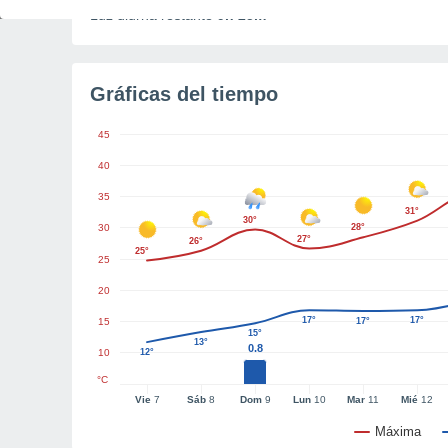
Luz diurna restante
9h 25m
Gráficas del tiempo
45
40
35
31°
30°
30
28°
27°
26°
25°
25
20
17°
17°
15
17°
15°
13°
0.8
10
12°
°C
Vie
7
Sáb
8
Dom
9
Lun
10
Mar
11
Mié
12
Máxima