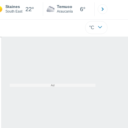
Staines
Temuco
Osorno
22°
6°
South East
Araucanía
Los Lagos
°C