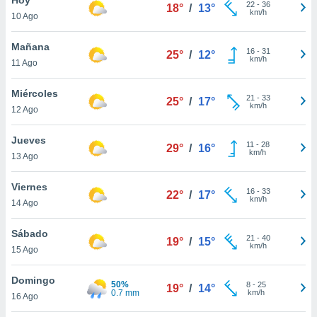
22
-
36
18°
/
13°
km/h
10 Ago
do en
 mismo.
sultar más
Mañana
16
-
31
25°
/
12°
 en nuestra
km/h
11 Ago
 Cookies
y
ualquier
Miércoles
21
-
33
25°
/
17°
km/h
12 Ago
ento
 botón
ación de
Jueves
11
-
28
29°
/
16°
kies
km/h
13 Ago
 disponible
e nuestra
Viernes
16
-
33
.
22°
/
17°
km/h
14 Ago
IVAMENTE,
Sábado
21
-
40
19°
/
15°
km/h
15 Ago
as
 a cookies
Domingo
50%
8
-
25
19°
/
14°
0.7 mm
km/h
 no aceptar
16 Ago
ón de