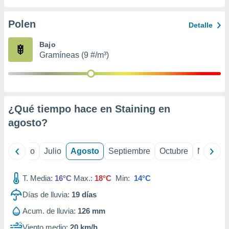
 seleccionar
o.
Polen
Detalle
calización
precisa e
Bajo
ión mediante
Gramíneas (9 #/m³)
, publicidad
dos,
 publicidad
,
¿Qué tiempo hace en Staining en
ón de
agosto
?
 desarrollo
s.
tros 1199
yo
Junio
Julio
Agosto
Septiembre
Octubre
Noviemb
ios
T. Media:
16°C
Max.:
18°C
Min:
14°C
Días de lluvia:
19
días
Acum. de lluvia:
126 mm
Viento medio:
20 km/h