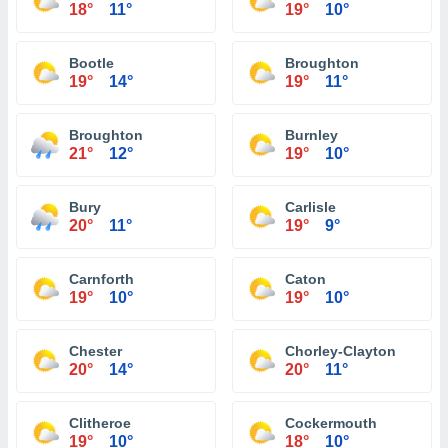
18°
11°
19°
10°
Bootle
Broughton
19°
14°
19°
11°
Broughton
Burnley
21°
12°
19°
10°
Bury
Carlisle
20°
11°
19°
9°
Carnforth
Caton
19°
10°
19°
10°
Chester
Chorley-Clayton
20°
14°
20°
11°
Clitheroe
Cockermouth
19°
10°
18°
10°