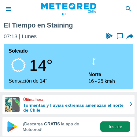
El Tiempo en Staining
privacidad
07:13
Lunes
...
o de
eteored.cl)
borado por
Soleado
es para
14°
ue la
 que se
e calidad.
Norte
eder a este
Sensación de 14°
16
25 km/h
ediante las
opciones:
Última hora
ookies y
Tormentas y lluvias extremas amenazan el norte
e forma
de Chile
d digital
¡Descarga
GRATIS
la app de
Instalar
ada, basada
Meteored!
mación