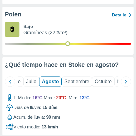
 seleccionar
o.
Polen
Detalle
calización
precisa e
Bajo
ión mediante
Gramíneas (22 #/m³)
, publicidad
dos,
 publicidad
,
¿Qué tiempo hace en Stoke en
agosto
?
ón de
 desarrollo
s.
yo
Junio
Julio
Agosto
Septiembre
Octubre
Noviemb
tros 1199
ios
T. Media:
16°C
Max.:
20°C
Min:
13°C
Días de lluvia:
15
días
Acum. de lluvia:
90 mm
Viento medio:
13 km/h