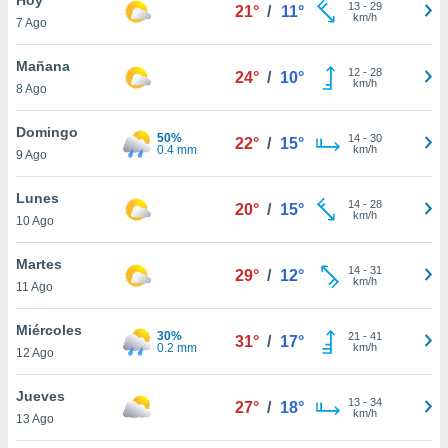
13
-
29
21°
/
11°
km/h
7 Ago
do en
 mismo.
sultar más
Mañana
12
-
28
24°
/
10°
 en nuestra
km/h
8 Ago
 Cookies
y
ualquier
Domingo
50%
14
-
30
22°
/
15°
0.4 mm
km/h
9 Ago
ento
 botón
ación de
Lunes
14
-
28
20°
/
15°
kies
km/h
10 Ago
 disponible
e nuestra
Martes
14
-
31
.
29°
/
12°
km/h
11 Ago
IVAMENTE,
Miércoles
30%
21
-
41
31°
/
17°
0.2 mm
km/h
12 Ago
as
 a cookies
Jueves
13
-
34
27°
/
18°
km/h
 no aceptar
13 Ago
ón de