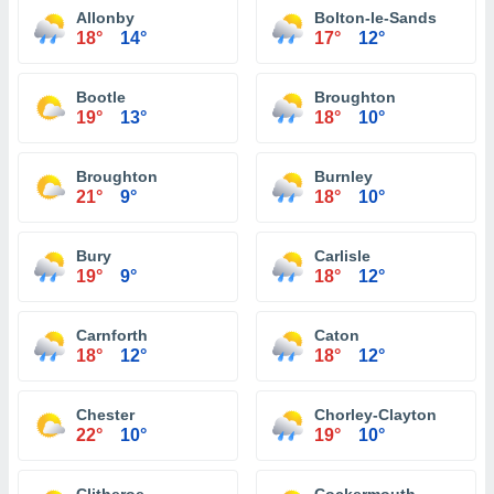
Allonby
Bolton-le-Sands
18°
14°
17°
12°
Bootle
Broughton
19°
13°
18°
10°
Broughton
Burnley
21°
9°
18°
10°
Bury
Carlisle
19°
9°
18°
12°
Carnforth
Caton
18°
12°
18°
12°
Chester
Chorley-Clayton
22°
10°
19°
10°