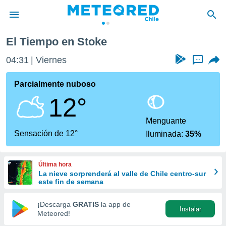
El Tiempo en Stoke
privacidad
04:31
Viernes
...
o de
eteored.cl)
borado por
Parcialmente nuboso
es para
12°
ue la
 que se
e calidad.
Menguante
eder a este
Sensación de 12°
Iluminada:
35%
ediante las
opciones:
Última hora
ookies y
La nieve sorprenderá al valle de Chile centro-sur
e forma
este fin de semana
d digital
¡Descarga
GRATIS
la app de
Instalar
ada, basada
Meteored!
mación