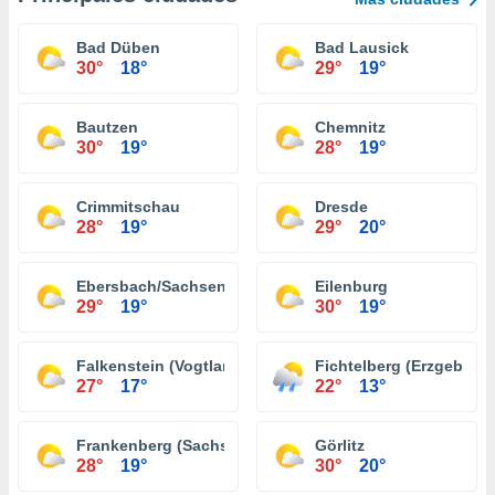
Bad Düben
Bad Lausick
30°
18°
29°
19°
Bautzen
Chemnitz
30°
19°
28°
19°
Crimmitschau
Dresde
28°
19°
29°
20°
Ebersbach/Sachsen
Eilenburg
29°
19°
30°
19°
Falkenstein (Vogtland)
Fichtelberg (Erzgebirge
27°
17°
22°
13°
Frankenberg (Sachsen)
Görlitz
28°
19°
30°
20°