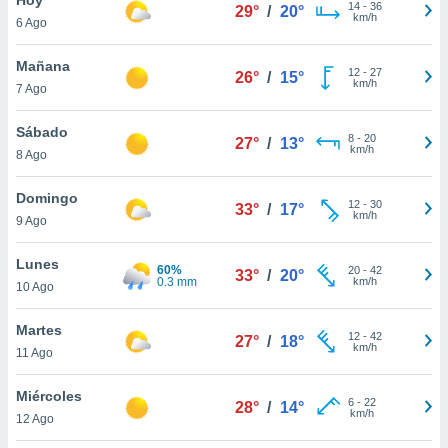
14
-
36
29°
/
20°
km/h
6 Ago
do en
 mismo.
sultar más
Mañana
12
-
27
26°
/
15°
 en nuestra
km/h
7 Ago
 Cookies
y
ualquier
Sábado
8
-
20
27°
/
13°
km/h
8 Ago
ento
 botón
ación de
Domingo
12
-
30
33°
/
17°
kies
km/h
9 Ago
 disponible
e nuestra
Lunes
60%
20
-
42
.
33°
/
20°
0.3 mm
km/h
10 Ago
IVAMENTE,
Martes
12
-
42
27°
/
18°
km/h
11 Ago
as
 a cookies
Miércoles
6
-
22
28°
/
14°
km/h
 no aceptar
12 Ago
ón de