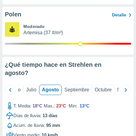
 seleccionar
o.
Polen
Detalle
calización
precisa e
Moderado
ión mediante
Artemisa (37 #/m³)
, publicidad
dos,
 publicidad
,
¿Qué tiempo hace en Strehlen en
ón de
agosto
?
 desarrollo
s.
tros 1199
yo
Junio
Julio
Agosto
Septiembre
Octubre
Noviemb
ios
T. Media:
18°C
Max.:
23°C
Min:
13°C
Días de lluvia:
13
días
Acum. de lluvia:
95 mm
Viento medio:
10 km/h