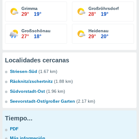
Grimma
Großröhrsdorf
29°
19°
28°
19°
Großschönau
Heidenau
27°
18°
29°
20°
Localidades cercanas
Striesen-Süd
(1.67 km)
Räcknitz/zschertnitz
(1.88 km)
Südvorstadt-Ost
(1.96 km)
Seevorstadt-Ost/großer Garten
(2.17 km)
Tiempo...
PDF
Más información