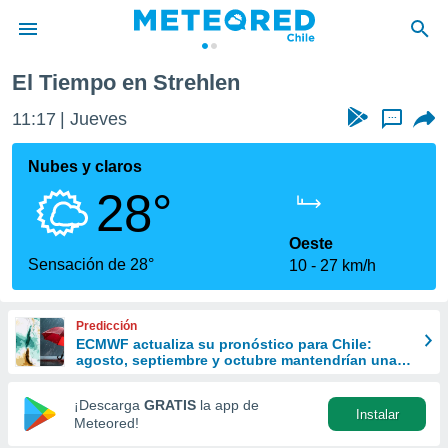
El Tiempo en Strehlen
privacidad
11:17
Jueves
...
o de
eteored.cl)
borado por
Nubes y claros
es para
28°
ue la
 que se
e calidad.
Oeste
eder a este
Sensación de 28°
10
27 km/h
ediante las
opciones:
Predicción
ookies y
ECMWF actualiza su pronóstico para Chile:
e forma
agosto, septiembre y octubre mantendrían una
señal favorable para las lluvias
d digital
¡Descarga
GRATIS
la app de
Instalar
ada, basada
Meteored!
mación