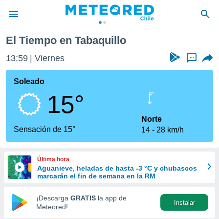
El Tiempo en Tabaquillo
privacidad
13:59
Viernes
...
o de
eteored.cl)
borado por
Soleado
es para
15°
ue la
 que se
e calidad.
Norte
eder a este
Sensación de 15°
14
28 km/h
ediante las
opciones:
Última hora
ookies y
Aguanieve, heladas de hasta -3 °C y chubascos
e forma
marcarán el fin de semana en la RM
d digital
¡Descarga
GRATIS
la app de
Instalar
ada, basada
Meteored!
mación