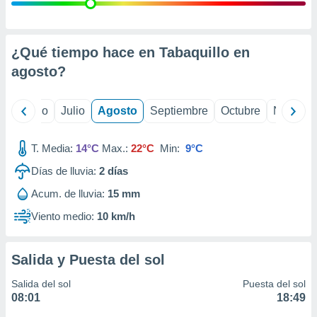
 seleccionar
o.
calización
precisa e
¿Qué tiempo hace en Tabaquillo en
ión mediante
agosto
?
, publicidad
yo
Junio
Julio
Agosto
Septiembre
Octubre
Noviemb
dos,
 publicidad
,
T. Media:
14°C
Max.:
22°C
Min:
9°C
ón de
Días de lluvia:
2
días
 desarrollo
s.
Acum. de lluvia:
15 mm
tros 1199
Viento medio:
10 km/h
ios
Salida y Puesta del sol
Salida del sol
Puesta del sol
08:01
18:49