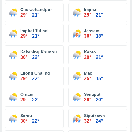
Churachandpur
Imphal
29°
21°
29°
21°
Imphal Tulihal
Jessami
29°
21°
30°
18°
Kakching Khunou
Kanto
30°
22°
29°
21°
Lilong Chajing
Mao
29°
22°
25°
15°
Oinam
Senapati
29°
22°
29°
20°
Serou
Sipuikawn
30°
22°
32°
24°