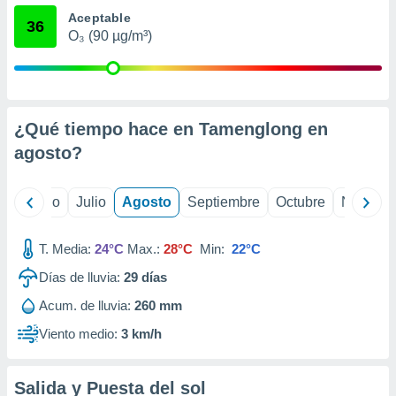
 seleccionar
Aceptable
o.
36
O₃ (90 µg/m³)
calización
precisa e
ión mediante
, publicidad
¿Qué tiempo hace en Tamenglong en
dos,
agosto
?
 publicidad
,
ón de
yo
Junio
Julio
Agosto
Septiembre
Octubre
Noviemb
 desarrollo
s.
T. Media:
24°C
Max.:
28°C
Min:
22°C
tros 1199
ios
Días de lluvia:
29
días
Acum. de lluvia:
260 mm
Viento medio:
3 km/h
Salida y Puesta del sol