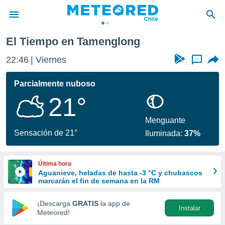
El Tiempo en Tamenglong
privacidad
22:46
Viernes
...
o de
eteored.cl)
borado por
Parcialmente nuboso
es para
21°
ue la
 que se
e calidad.
Menguante
eder a este
Sensación de 21°
Iluminada:
37%
ediante las
opciones:
Última hora
ookies y
Aguanieve, heladas de hasta -3 °C y chubascos
e forma
marcarán el fin de semana en la RM
d digital
¡Descarga
GRATIS
la app de
Instalar
ada, basada
Meteored!
mación