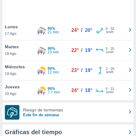
 botón
.
nto,
Lunes
90%
6
-
32
24°
/
20°
21 mm
km/h
17 Ago
cios
kies,
Martes
ores únicos
90%
5
-
25
22°
/
19°
23 mm
km/h
18 Ago
as similares
nar,
rocesar
Miércoles
90%
2
-
20
23°
/
19°
onales como
12 mm
km/h
19 Ago
 este sitio
recciones IP
Jueves
ficadores de
90%
5
-
21
24°
/
18°
7.7 mm
km/h
20 Ago
 posible
s
 traten tus
Riesgo de tormentas
nales en
Este fin de semana
 interés
go a lo que
nerte. Para
Gráficas del tiempo
retirar su