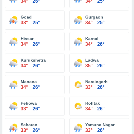
34°
26°
34°
25°
Goad
Gurgaon
33°
25°
34°
25°
Hissar
Karnal
34°
26°
34°
26°
Kurukshetra
Ladwa
34°
26°
35°
26°
Manana
Naraingarh
34°
26°
33°
26°
Pehowa
Rohtak
33°
26°
34°
26°
Saharan
Yamuna Nagar
33°
26°
33°
26°