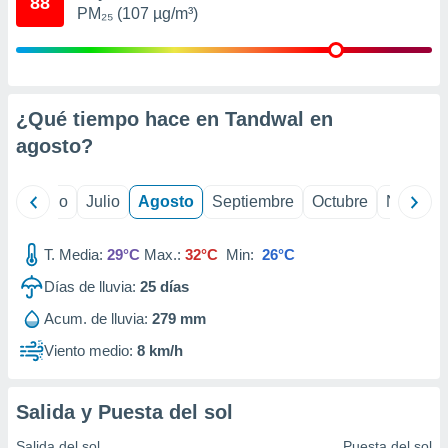
88
 seleccionar
PM₂₅ (107 µg/m³)
o.
calización
precisa e
ión mediante
¿Qué tiempo hace en Tandwal en
, publicidad
agosto
?
dos,
 publicidad
yo
Junio
Julio
Agosto
Septiembre
Octubre
Noviemb
,
ón de
 desarrollo
T. Media:
29°C
Max.:
32°C
Min:
26°C
s.
Días de lluvia:
25
días
tros 1199
ios
Acum. de lluvia:
279 mm
Viento medio:
8 km/h
Salida y Puesta del sol
Salida del sol
Puesta del sol