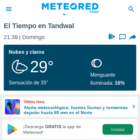
El Tiempo en Tandwal
privacidad
21:39
Domingo
...
o de
eteored.cl)
borado por
Nubes y claros
es para
29°
ue la
 que se
e calidad.
Menguante
eder a este
Sensación de 35°
Iluminada:
16%
ediante las
opciones:
Última hora
ookies y
Alerta meteorológica: fuertes lluvias y tormentas
e forma
dejarán hasta 80 mm en el Norte
d digital
¡Descarga
GRATIS
la app de
Instalar
ada, basada
Meteored!
mación