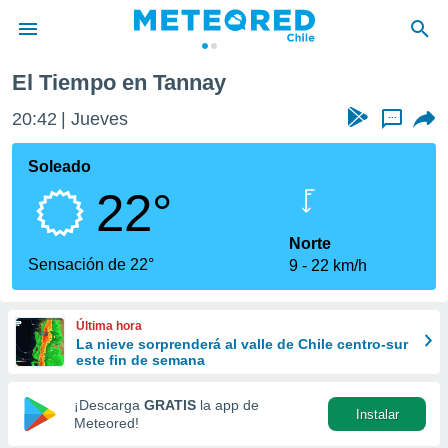
y
El Tiempo en Tannay
privacidad
20:42
Jueves
...
o de
eteored.cl)
borado por
Soleado
es para
22°
ue la
 que se
e calidad.
Norte
eder a este
Sensación de 22°
9
22 km/h
ediante las
opciones:
Última hora
ookies y
La nieve sorprenderá al valle de Chile centro-sur
e forma
este fin de semana
d digital
¡Descarga
GRATIS
la app de
Instalar
ada, basada
Meteored!
mación