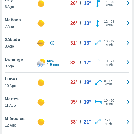
14
-
29
26°
/
15°
km/h
6 Ago
do en
 mismo.
sultar más
Mañana
12
-
28
26°
/
13°
 en nuestra
km/h
7 Ago
 Cookies
y
ualquier
Sábado
10
-
19
31°
/
13°
km/h
8 Ago
ento
 botón
ación de
Domingo
60%
10
-
27
32°
/
17°
kies
1.9 mm
km/h
9 Ago
 disponible
e nuestra
Lunes
6
-
18
.
32°
/
18°
km/h
10 Ago
IVAMENTE,
Martes
10
-
26
35°
/
19°
km/h
11 Ago
as
 a cookies
Miércoles
7
-
18
38°
/
21°
km/h
 no aceptar
12 Ago
ón de