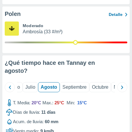
 seleccionar
o.
Polen
Detalle
calización
precisa e
Moderado
ión mediante
Ambrosía (33 #/m³)
, publicidad
dos,
 publicidad
,
¿Qué tiempo hace en Tannay en
ón de
agosto
?
 desarrollo
s.
tros 1199
yo
Junio
Julio
Agosto
Septiembre
Octubre
Noviemb
ios
T. Media:
20°C
Max.:
25°C
Min:
15°C
Días de lluvia:
11
días
Acum. de lluvia:
60 mm
Viento medio:
9 km/h