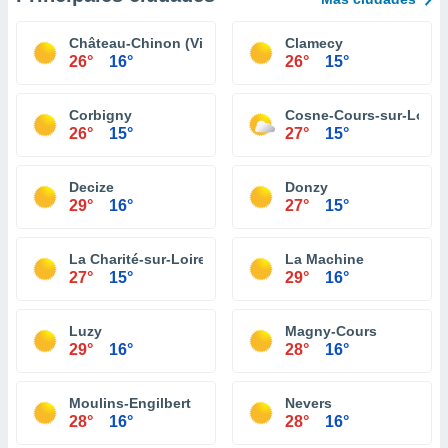
Château-Chinon (Ville)
Clamecy
26°
16°
26°
15°
Corbigny
Cosne-Cours-sur-Loire
26°
15°
27°
15°
Decize
Donzy
29°
16°
27°
15°
La Charité-sur-Loire
La Machine
27°
15°
29°
16°
Luzy
Magny-Cours
29°
16°
28°
16°
Moulins-Engilbert
Nevers
28°
16°
28°
16°