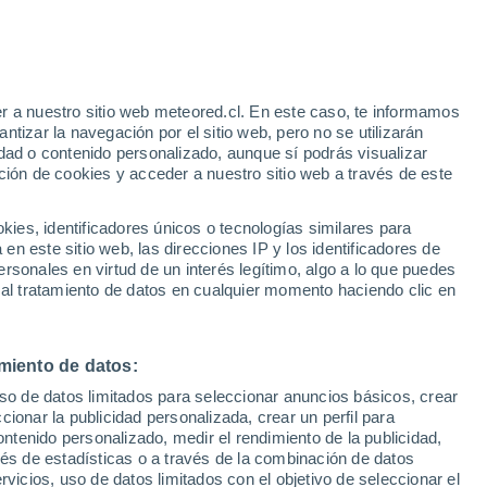
Aviso de nivel rojo
Alerta extrema por altas
temperaturas en Taormina hoy
r a nuestro sitio web meteored.cl. En este caso, te informamos
/h
tizar la navegación por el sitio web, pero no se utilizarán
dad o contenido personalizado, aunque sí podrás visualizar
ción de cookies y acceder a nuestro sitio web a través de este
o-
es, identificadores únicos o tecnologías similares para
n este sitio web, las direcciones IP y los identificadores de
rsonales en virtud de un interés legítimo, algo a lo que puedes
Satélites
Modelos
 al tratamiento de datos en cualquier momento haciendo clic en
miento de datos:
Martes
Miércoles
Jueves
Viernes
uso de datos limitados para seleccionar anuncios básicos, crear
18 Ago
19 Ago
20 Ago
21 Ago
ccionar la publicidad personalizada, crear un perfil para
ontenido personalizado, medir el rendimiento de la publicidad,
vés de estadísticas o a través de la combinación de datos
rvicios, uso de datos limitados con el objetivo de seleccionar el