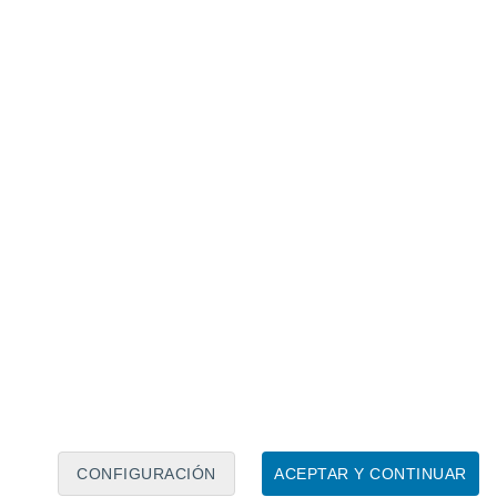
Calendario lunar
Lun
Mar
Mié
Jue
Vie
Sáb
Dom
8
9
10
11
12
13
14
15
16
17
18
19
20
21
CONFIGURACIÓN
ACEPTAR Y CONTINUAR