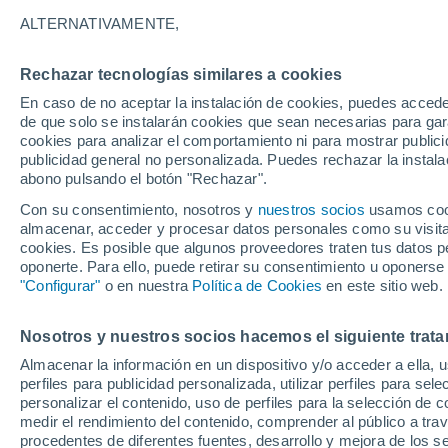
29°
ALTERNATIVAMENTE,
Rechazar tecnologías similares a cookies
Norte
En caso de no aceptar la instalación de cookies, puedes accede
Sensación de 32°
10
-
21 km
de que solo se instalarán cookies que sean necesarias para garan
cookies para analizar el comportamiento ni para mostrar publici
publicidad general no personalizada. Puedes rechazar la instala
abono pulsando el botón "Rechazar".
Última hora
Se avecina una baja segregada en Chile centr
Con su consentimiento, nosotros y
nuestros socios
usamos cooki
sur: fuertes vientos y heladas en camino
almacenar, acceder y procesar datos personales como su visita e
cookies. Es posible que algunos proveedores traten tus datos pe
Tiempo 1 - 7 días
Actualidad
Mapa de temperatura
oponerte. Para ello, puede retirar su consentimiento u oponerse
"Configurar"
o en nuestra
Política de Cookies
en este sitio web.
Nosotros y nuestros socios hacemos el siguiente trata
Domingo
Lunes
Sábado
Almacenar la información en un dispositivo y/o acceder a ella, 
16 Ago
17 Ago
15 Ago
perfiles para publicidad personalizada, utilizar perfiles para sele
personalizar el contenido, uso de perfiles para la selección de c
medir el rendimiento del contenido, comprender al público a tra
procedentes de diferentes fuentes, desarrollo y mejora de los se
70%