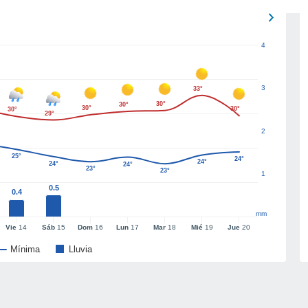
4
3
33°
30°
30°
30°
30°
30°
29°
2
25°
24°
24°
24°
24°
23°
23°
1
0.5
0.4
mm
Vie
14
Sáb
15
Dom
16
Lun
17
Mar
18
Mié
19
Jue
20
Mínima
Lluvia