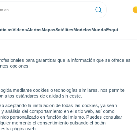
ticias
Vídeos
Alertas
Mapas
Satélites
Modelos
Mundo
Esquí
ofesionales para garantizar que la información que se ofrece es
entes opciones:
aormina
Próxima semana
ecogida mediante cookies o tecnologías similares, nos permite
on altos estándares de calidad sin coste.
a próxima semana
eb aceptando la instalación de todas las cookies, ya sean
 y análisis del comportamiento en el sitio web, así como
...
ntenido personalizado en función del mismo. Puedes consultar
alquier momento el consentimiento pulsando el botón
Por hora
uestra página web.
Cielos despejados en las
próximas horas