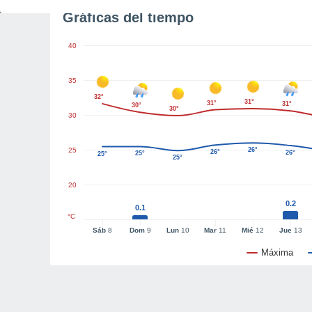
Gráficas del tiempo
40
35
32°
31°
31°
31°
30°
30°
30
25
26°
26°
26°
25°
25°
25°
20
0.2
0.1
°C
Sáb
8
Dom
9
Lun
10
Mar
11
Mié
12
Jue
13
Máxima