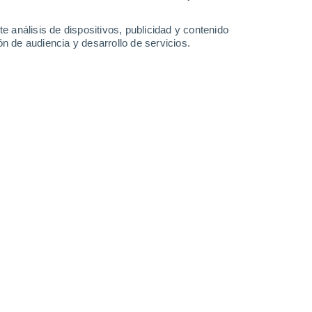
30°
/
23°
33°
/
24°
30°
/
24°
29°
/
23°
e análisis de dispositivos, publicidad y contenido
n de audiencia y desarrollo de servicios.
-
26
km/h
11
-
32
km/h
7
-
23
km/h
3
-
23
km/h
o
Noroeste
0 Bajo
8
-
16 km/h
FPS:
no
o
Noroeste
0 Bajo
8
-
16 km/h
FPS:
no
Noroeste
1 Bajo
4
-
17 km/h
FPS:
no
Sur
5 Medio
3
-
19 km/h
FPS:
6-10