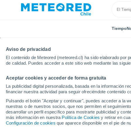
Tiempo
No
Aviso de privacidad
El contenido de Meteored (meteored.cl) ha sido elaborado por pr
de calidad. Puedes acceder a este sitio web mediante las sigui
Aceptar cookies y acceder de forma gratuita
Inicio
Italia
Ciudad Metropolitana de Messina
T
La publicidad digital personalizada, basada en la información r
financiar nuestra actividad para seguir ofreciéndote contenido c
El Tiempo en Taormin
Pulsando el botón "Aceptar y continuar", puedes acceder a la w
nuestras o de nuestros socios, que nos permiten el seguimiento
19:57
Sábado
desarrollar un perfil específico para mostrarte publicidad y co
más información en nuestra
Política de Cookies
y retirar en cu
Configuración de cookies
que aparece disponible en el pie de n
Soleado