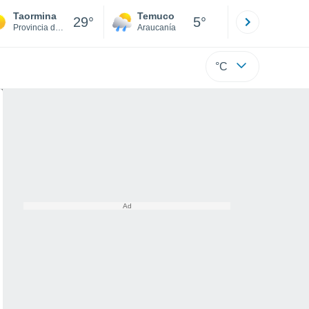
Taormina
Temuco
Osorno
29°
5°
Provincia de Mesina
Araucanía
Los Lagos
°C