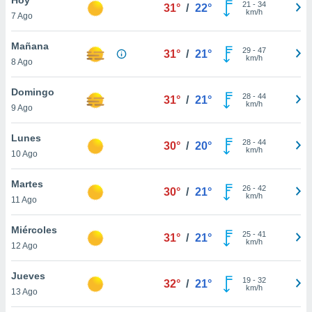
21
-
34
31°
/
22°
km/h
7 Ago
do en
 mismo.
sultar más
Mañana
29
-
47
31°
/
21°
 en nuestra
km/h
8 Ago
 Cookies
y
ualquier
Domingo
28
-
44
31°
/
21°
km/h
9 Ago
ento
 botón
ación de
Lunes
28
-
44
30°
/
20°
kies
km/h
10 Ago
 disponible
e nuestra
Martes
26
-
42
.
30°
/
21°
km/h
11 Ago
IVAMENTE,
Miércoles
25
-
41
31°
/
21°
km/h
12 Ago
as
 a cookies
Jueves
19
-
32
32°
/
21°
km/h
 no aceptar
13 Ago
ón de