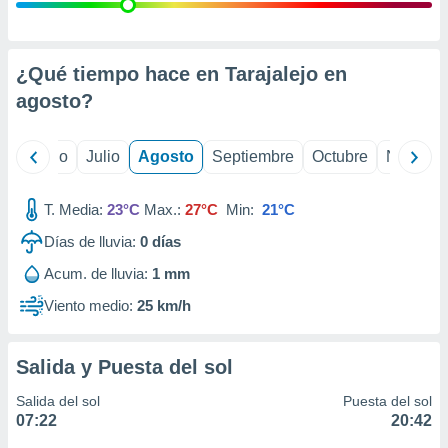
 seleccionar
o.
calización
precisa e
¿Qué tiempo hace en Tarajalejo en
ión mediante
agosto
?
, publicidad
yo
Junio
Julio
Agosto
Septiembre
Octubre
Noviemb
dos,
 publicidad
,
T. Media:
23°C
Max.:
27°C
Min:
21°C
ón de
Días de lluvia:
0
días
 desarrollo
s.
Acum. de lluvia:
1 mm
tros 1199
Viento medio:
25 km/h
ios
Salida y Puesta del sol
Salida del sol
Puesta del sol
07:22
20:42