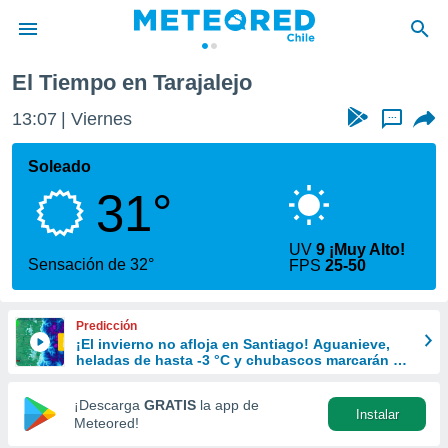
lejo
El Tiempo en Tarajalejo
privacidad
13:07
Viernes
...
o de
eteored.cl)
borado por
Soleado
es para
31°
ue la
 que se
e calidad.
UV
9 ¡Muy Alto!
eder a este
Sensación de 32°
FPS
25-50
ediante las
opciones:
Predicción
ookies y
¡El invierno no afloja en Santiago! Aguanieve,
e forma
heladas de hasta -3 °C y chubascos marcarán el
fin de semana en la RM
d digital
¡Descarga
GRATIS
la app de
Instalar
ada, basada
Meteored!
mación