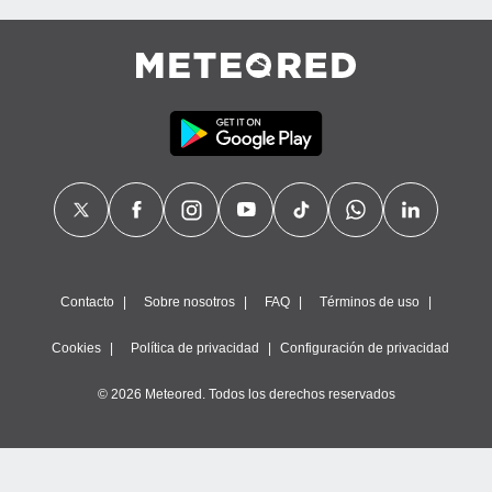
precisa e
ión mediante
, publicidad
dos,
 publicidad
,
ón de
 desarrollo
s.
tros 1199
ios
Contacto
Sobre nosotros
FAQ
Términos de uso
Cookies
Política de privacidad
Configuración de privacidad
© 2026 Meteored. Todos los derechos reservados