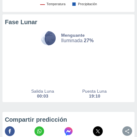
Temperatura
Precipitación
nto,
cios
Fase Lunar
kies,
ores únicos
Menguante
as similares
Iluminada
27%
nar,
rocesar
onales como
 este sitio
recciones IP
ficadores de
 posible
s
 traten tus
Salida Luna
Puesta Luna
nales en
00:03
19:10
 interés
go a lo que
nerte. Para
retirar su
Compartir predicción
ento u
 de datos