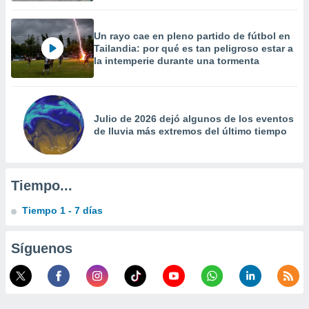
 la
da, crear un
Un rayo cae en pleno partido de fútbol en
personalizar
Tailandia: por qué es tan peligroso estar a
la intemperie durante una tormenta
o, uso de
a la
e contenido
do, medir el
 de la
Julio de 2026 dejó algunos de los eventos
medir el
de lluvia más extremos del último tiempo
 del
 comprender
 través de
s o a través
Tiempo...
nación de
edentes de
Tiempo 1 - 7 días
fuentes,
y mejora de
os, uso de
Síguenos
ados con el
 seleccionar
o.
calización