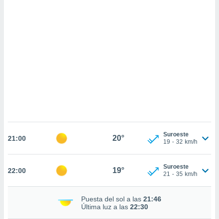
sultar más
 en nuestra
 Cookies
y
ualquier
ento
 botón
ación de
kies
 disponible
e nuestra
.
IVAMENTE,
Suroeste
20°
21:00
19
-
32
km/h
as
 a cookies
Suroeste
19°
22:00
21
-
35
km/h
 no aceptar
ón de
uedes
Puesta del sol a las
21:46
uestro sitio
Última luz a las
22:30
ed.cl. En