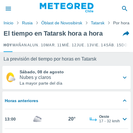
privacidad
o de
Inicio
Rusia
Óblast de Novosibirsk
Tatarsk
Por horas
eteored.cl)
borado por
El tiempo en Tatarsk hora a hora
es para
ue la
HOY
MAÑANA
LUN. 10
MAR. 11
MIÉ. 12
JUE. 13
VIE. 14
SÁB. 15
DOM.
 que se
e calidad.
eder a este
La previsión del tiempo por horas en Tatarsk
ediante las
opciones:
Sábado, 08 de agosto
Nubes y claros
ookies y
La mayor parte del día
e forma
Horas anteriores
d digital
ada, basada
mación
Oeste
ediante
20°
13:00
17
-
32
km/h
ecnologías
nos permite