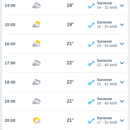
estra
Suroeste
19°
14:00
ara seguir
14
-
32
km/h
e contenido
stándares
ACEPTAR
Suroeste
sin coste.
19°
15:00
Y
14
-
25
km/h
CONTINUAR
 botón
continuar",
Suroeste
21°
16:00
der a la
CONFIGURACIÓN
19
-
34
km/h
ndo la
 de todas
, ya sean
Suroeste
22°
17:00
22
-
40
km/h
de nuestros
 nos
Suroeste
22°
18:00
 y análisis
22
-
41
km/h
tamiento en
b, así como
un perfil
Suroeste
21°
19:00
18
-
40
km/h
para
ublicidad y
Suroeste
21°
20:00
do en
17
-
32
km/h
 mismo.