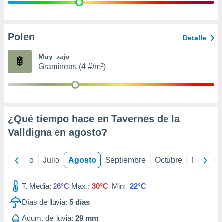
 seleccionar
o.
calización
precisa e
Polen
Detalle
ión mediante
Muy bajo
, publicidad
Gramíneas (4 #/m³)
dos,
 publicidad
,
ón de
¿Qué tiempo hace en Tavernes de la
 desarrollo
s.
Valldigna en
agosto
?
tros 1199
ios
yo
Junio
Julio
Agosto
Septiembre
Octubre
Noviemb
T. Media:
26°C
Max.:
30°C
Min:
22°C
Días de lluvia:
5
días
Acum. de lluvia:
29 mm