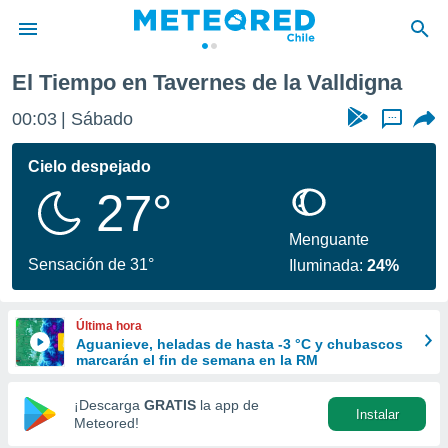
a
Tavernes de la Valldigna
El Tiempo en Tavernes de la Valldigna
privacidad
00:03
Sábado
...
o de
eteored.cl)
borado por
Cielo despejado
es para
27°
ue la
 que se
e calidad.
Menguante
eder a este
Sensación de 31°
Iluminada:
24%
ediante las
opciones:
Última hora
ookies y
Aguanieve, heladas de hasta -3 °C y chubascos
e forma
marcarán el fin de semana en la RM
d digital
¡Descarga
GRATIS
la app de
Instalar
ada, basada
Meteored!
mación