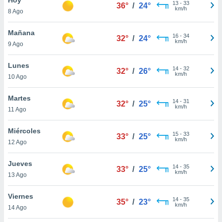
13
-
33
36°
/
24°
km/h
8 Ago
do en
 mismo.
sultar más
Mañana
16
-
34
32°
/
24°
 en nuestra
km/h
9 Ago
 Cookies
y
ualquier
Lunes
14
-
32
32°
/
26°
km/h
10 Ago
ento
 botón
ación de
Martes
14
-
31
32°
/
25°
kies
km/h
11 Ago
 disponible
e nuestra
Miércoles
15
-
33
.
33°
/
25°
km/h
12 Ago
IVAMENTE,
Jueves
14
-
35
33°
/
25°
km/h
13 Ago
as
 a cookies
Viernes
14
-
35
35°
/
23°
km/h
 no aceptar
14 Ago
ón de