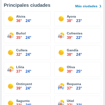
Principales ciudades
Más ciudades
Alcira
Ayora
36°
24°
38°
23°
Buñol
Cofrentes
35°
24°
39°
22°
Cullera
Gandía
32°
24°
38°
24°
Llíria
Oliva
37°
24°
38°
25°
Ontinyent
Requena
39°
24°
37°
23°
Sagunto
Utiel