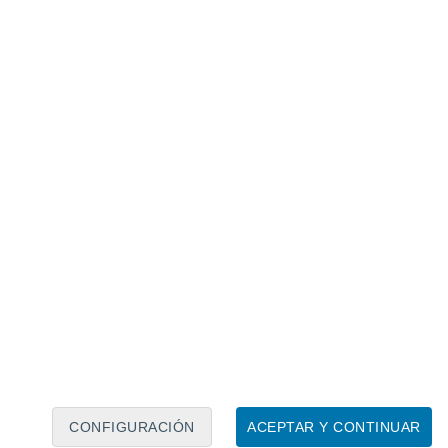
Calendario lunar
Lun
Mar
Mié
Jue
Vie
Sáb
Dom
6
7
8
9
10
11
12
13
14
15
16
17
18
19
CONFIGURACIÓN
ACEPTAR Y CONTINUAR