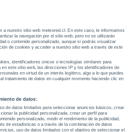
r a nuestro sitio web meteored.cl. En este caso, te informamos
tizar la navegación por el sitio web, pero no se utilizarán
dad o contenido personalizado, aunque sí podrás visualizar
ción de cookies y acceder a nuestro sitio web a través de este
sur
es, identificadores únicos o tecnologías similares para
n este sitio web, las direcciones IP y los identificadores de
rsonales en virtud de un interés legítimo, algo a lo que puedes
Satélites
Modelos
 al tratamiento de datos en cualquier momento haciendo clic en
miento de datos:
omingo
Lunes
Martes
Miércoles
uso de datos limitados para seleccionar anuncios básicos, crear
16 Ago
17 Ago
18 Ago
19 Ago
ccionar la publicidad personalizada, crear un perfil para
ontenido personalizado, medir el rendimiento de la publicidad,
vés de estadísticas o a través de la combinación de datos
rvicios, uso de datos limitados con el objetivo de seleccionar el