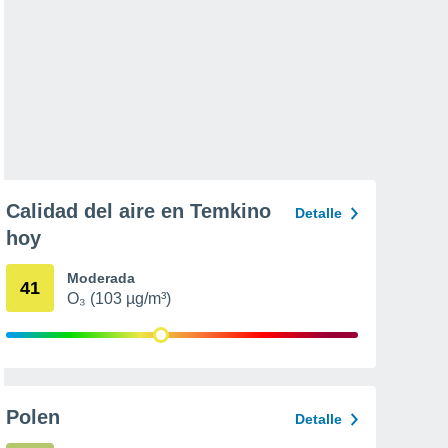
Calidad del aire en Temkino
Detalle
hoy
Moderada
41
O₃ (103 µg/m³)
Polen
Detalle