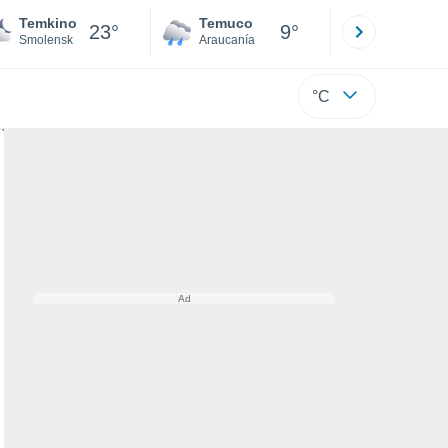
Temkino
Temuco
Osorno
23°
9°
Smolensk
Araucanía
Los Lagos
°C