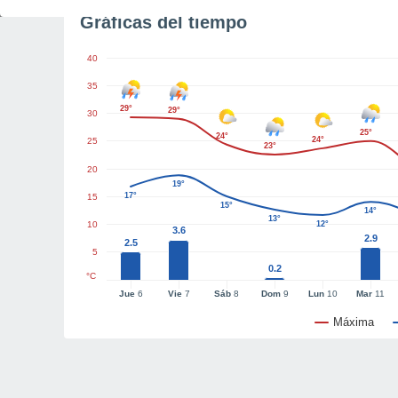
Gráficas del tiempo
40
35
29°
29°
30
25°
24°
24°
25
23°
20
19°
17°
15
15°
14°
13°
10
12°
3.6
2.9
2.5
5
0.2
°C
Jue
6
Vie
7
Sáb
8
Dom
9
Lun
10
Mar
11
Máxima