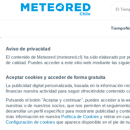
Tiempo
No
Aviso de privacidad
El contenido de Meteored (meteored.cl) ha sido elaborado por pr
de calidad. Puedes acceder a este sitio web mediante las sigui
Aceptar cookies y acceder de forma gratuita
Inicio
Rusia
Óblast de Smolensk
Temkino
P
La publicidad digital personalizada, basada en la información r
financiar nuestra actividad para seguir ofreciéndote contenido c
El Tiempo en Temkino
Pulsando el botón "Aceptar y continuar", puedes acceder a la w
nuestras o de nuestros socios, que nos permiten el seguimiento
21:08
Jueves
desarrollar un perfil específico para mostrarte publicidad y co
más información en nuestra
Política de Cookies
y retirar en cu
Configuración de cookies
que aparece disponible en el pie de n
Nubes y claros