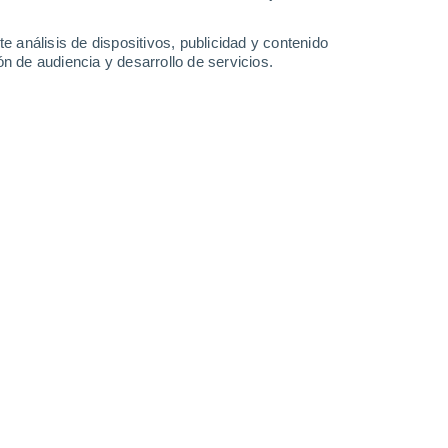
24°
/
10°
23°
/
13°
22°
/
12°
24°
/
11°
e análisis de dispositivos, publicidad y contenido
n de audiencia y desarrollo de servicios.
-
18
km/h
7
-
27
km/h
10
-
27
km/h
11
-
19
km/h
o
Noroeste
0 Bajo
10
-
19 km/h
FPS:
no
Noroeste
1 Bajo
11
-
22 km/h
FPS:
no
Noroeste
2 Bajo
13
-
28 km/h
FPS:
no
Noroeste
3 Medio
14
-
35 km/h
FPS:
6-10