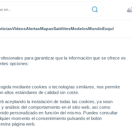
ticias
Vídeos
Alertas
Mapas
Satélites
Modelos
Mundo
Esquí
ofesionales para garantizar que la información que se ofrece es
entes opciones:
róxima semana
ecogida mediante cookies o tecnologías similares, nos permite
on altos estándares de calidad sin coste.
 próxima semana
eb aceptando la instalación de todas las cookies, ya sean
 y análisis del comportamiento en el sitio web, así como
...
ntenido personalizado en función del mismo. Puedes consultar
alquier momento el consentimiento pulsando el botón
Por hora
uestra página web.
Cielos nubosos en las próximas
horas