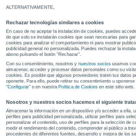
23°
ALTERNATIVAMENTE,
Rechazar tecnologías similares a cookies
Sur
En caso de no aceptar la instalación de cookies, puedes accede
Sensación de 22°
4
-
6 km/h
de que solo se instalarán cookies que sean necesarias para garan
cookies para analizar el comportamiento ni para mostrar publici
publicidad general no personalizada. Puedes rechazar la instala
abono pulsando el botón "Rechazar".
Última hora
La nieve sorprenderá al valle de Chile centro-
Con su consentimiento, nosotros y
nuestros socios
usamos cooki
este fin de semana
almacenar, acceder y procesar datos personales como su visita e
cookies. Es posible que algunos proveedores traten tus datos pe
Tiempo 1 - 7 días
Actualidad
Mapa de nubosidad
oponerte. Para ello, puede retirar su consentimiento u oponerse
"Configurar"
o en nuestra
Política de Cookies
en este sitio web.
Nosotros y nuestros socios hacemos el siguiente trata
Viernes
Sábado
D
Jueves
Almacenar la información en un dispositivo y/o acceder a ella, 
14 Ago
15 Ago
13 Ago
perfiles para publicidad personalizada, utilizar perfiles para sele
personalizar el contenido, uso de perfiles para la selección de c
medir el rendimiento del contenido, comprender al público a tra
procedentes de diferentes fuentes, desarrollo y mejora de los se