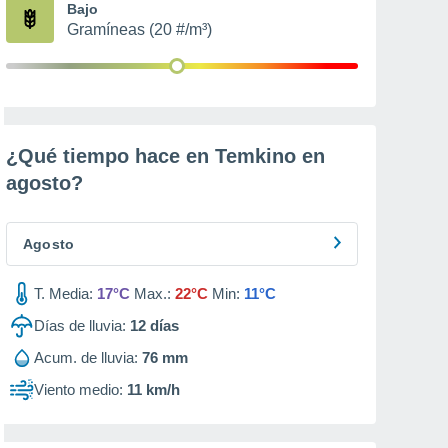
Bajo
Gramíneas (20 #/m³)
¿Qué tiempo hace en Temkino en
agosto
?
Agosto
T. Media:
17°C
Max.:
22°C
Min:
11°C
Días de lluvia:
12
días
Acum. de lluvia:
76 mm
Viento medio:
11 km/h