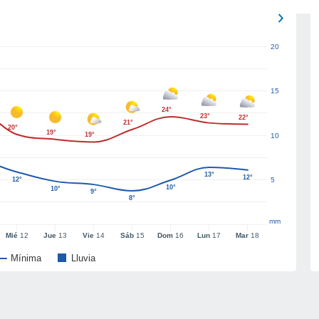
20
15
24°
23°
22°
21°
20°
19°
19°
10
13°
12°
12°
5
10°
10°
9°
8°
mm
Mié
12
Jue
13
Vie
14
Sáb
15
Dom
16
Lun
17
Mar
18
Mínima
Lluvia