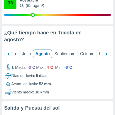
Aceptable
 seleccionar
33
o.
O₃ (83 µg/m³)
calización
precisa e
ión mediante
¿Qué tiempo hace en Tocota en
, publicidad
agosto
?
dos,
 publicidad
,
yo
Junio
Julio
Agosto
Septiembre
Octubre
Noviemb
ón de
 desarrollo
s.
T. Media:
-3°C
Max.:
4°C
Min:
-8°C
tros 1199
Días de lluvia:
5
días
ios
Acum. de lluvia:
52 mm
Viento medio:
10 km/h
Salida y Puesta del sol