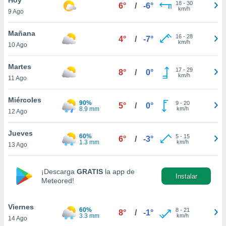
18
-
30
6°
/
-6°
km/h
9 Ago
do en
 mismo.
sultar más
Mañana
16
-
28
4°
/
-7°
 en nuestra
km/h
10 Ago
 Cookies
y
ualquier
Martes
17
-
29
8°
/
0°
km/h
11 Ago
ento
 botón
ación de
Miércoles
90%
9
-
20
5°
/
0°
kies
8.9 mm
km/h
12 Ago
 disponible
e nuestra
Jueves
60%
5
-
15
.
6°
/
-3°
1.3 mm
km/h
13 Ago
IVAMENTE,
¡Descarga
GRATIS
la app de
Instalar
Meteored!
as
 a cookies
Viernes
 no aceptar
60%
8
-
21
8°
/
-1°
3.3 mm
km/h
14 Ago
ón de