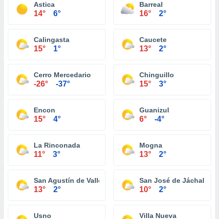
Astica
Barreal
14°
6°
16°
2°
Calingasta
Caucete
15°
1°
13°
2°
Cerro Mercedario
Chinguillo
-26°
-37°
15°
3°
Encon
Guanizul
15°
4°
6°
-4°
La Rinconada
Mogna
11°
3°
13°
2°
San Agustín de Valle Fertíl
San José de Jáchal
13°
2°
10°
2°
Usno
Villa Nueva