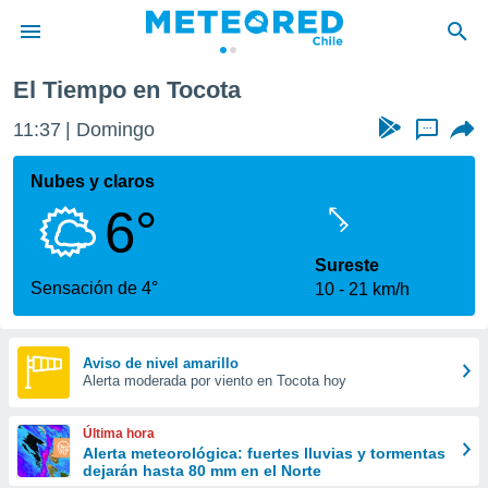
El Tiempo en Tocota
privacidad
11:37
Domingo
...
o de
eteored.cl)
borado por
Nubes y claros
es para
6°
ue la
 que se
e calidad.
Sureste
eder a este
Sensación de 4°
10
21 km/h
ediante las
opciones:
ookies y
Aviso de nivel amarillo
Alerta moderada por viento en Tocota hoy
e forma
d digital
Última hora
ada, basada
Alerta meteorológica: fuertes lluvias y tormentas
dejarán hasta 80 mm en el Norte
mación