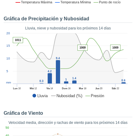
 mediante
Temperatura Máxima
Temperatura Mínima
Punto de rocío
tecnologías
nos permite
Gráfica de Precipitación y Nubosidad
r nuestra
para seguir
Lluvia, nieve y nubosidad para los próximos 14 días
e contenido
1
20
estándares
ACEPTAR
1011
 sin coste.
Y
15
1009
1009
CONTINUAR
 el botón
continuar",
5
10
9.4
ceder a la
CONFIGURACIÓN
tando la
5
4.2
n de todas
1.4
s, ya sean
1
0.6
0.3
mm
de nuestros
Lun
10
Mié
12
Vie
14
Dom
16
Mar
18
Jue
20
Sáb
22
 que nos
Lluvia
Nubosidad (%)
Presión
ten el
 y análisis
tamiento en
Gráfica de Viento
b, así como
r un perfil
Velocidad media, dirección y rachas de viento para los próximos 14 días
ico para
50
ublicidad y
40