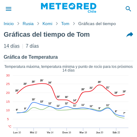
Inicio
Rusia
Komi
Tom
Gráficas del tiempo
privacidad
Gráficas del tiempo de Tom
enido de
eteored.cl)
14 días
7 días
aborado por
ales para
Gráfica de Temperatura
ar que la
ón que se
Temperatura máxima, temperatura mínima y punto de rocío para los próximos
14 días
de calidad.
30
eder a este
25°
25°
25°
ediante las
24°
25
23°
21°
21°
 opciones:
20°
20°
19°
20
18°
16°
16°
15°
cookies y
14°
15
13°
12°
12°
11°
11°
11°
11°
de forma
11°
9°
9°
10
9°
8°
uita
7°
5
dad digital
ada, basada
°C
formación
Lun
10
Mié
12
Vie
14
Dom
16
Mar
18
Jue
20
Sáb
22