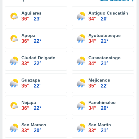
Aguilares
Antiguo Cuscatlán
36°
23°
34°
20°
Apopa
Ayutuxtepeque
36°
22°
34°
21°
Ciudad Delgado
Cuscatancingo
33°
22°
34°
21°
Guazapa
Mejicanos
35°
22°
35°
22°
Nejapa
Panchimalco
36°
22°
34°
20°
San Marcos
San Martín
33°
20°
33°
21°