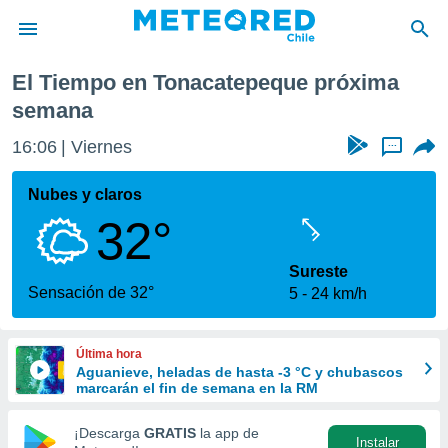
epeque
Próxima semana
El Tiempo en Tonacatepeque próxima
privacidad
semana
o de
eteored.cl)
16:06
Viernes
...
borado por
es para
Nubes y claros
ue la
 que se
32°
e calidad.
eder a este
Sureste
ediante las
Sensación de 32°
opciones:
5
24 km/h
ookies y
e forma
Última hora
Aguanieve, heladas de hasta -3 °C y chubascos
marcarán el fin de semana en la RM
d digital
ada, basada
¡Descarga
GRATIS
la app de
mación
Instalar