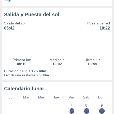
idad
a, utilizar
a
Salida y Puesta del sol
 la
Salida del sol
Puesta del sol
da, crear un
05:42
18:22
personalizar
o, uso de
a la
e contenido
do, medir el
 de la
Primera luz
Mediodía
Última luz
medir el
05:19
12:02
18:44
 del
 comprender
Duración del día
12h 40m
Luz diurna restante
2h 38m
 través de
s o a través
nación de
Calendario lunar
edentes de
fuentes,
Lun
Mar
Mié
Jue
Vie
Sáb
Dom
y mejora de
os, uso de
7
8
9
ados con el