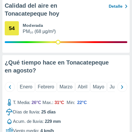
ento u
Calidad del aire en
Detalle
Tonacatepeque hoy
 de datos
er momento
Moderada
ic en
54
PM₁₀ (68 µg/m³)
o en
 Cookies
en
eb.
y
¿Qué tiempo hace en Tonacatepeque
socios
en
agosto
?
el
to de
Enero
Febrero
Marzo
Abril
Mayo
Junio
Ju
la
 en un
T. Media:
26°C
Max.:
31°C
Min:
22°C
 y/o acceder
Días de lluvia:
25
días
 de datos
ara
Acum. de lluvia:
229 mm
 anuncios
ar perfiles
Viento medio:
4 km/h