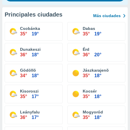
Principales ciudades
Más ciudades
Csobánka
Dabas
35°
19°
35°
19°
Dunakeszi
Érd
36°
18°
36°
20°
Gödöllõ
Jászkarajenõ
34°
18°
35°
18°
Kisoroszi
Kocsér
35°
17°
35°
18°
Leányfalu
Mogyoród
36°
17°
35°
18°