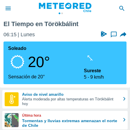
El Tiempo en Törökbálint
privacidad
06:15
Lunes
...
o de
eteored.cl)
borado por
Soleado
es para
20°
ue la
 que se
e calidad.
Sureste
eder a este
Sensación de 20°
5
9 km/h
ediante las
opciones:
Aviso de nivel amarillo
ookies y
Alerta moderada por altas temperaturas en Törökbálint
e forma
hoy
d digital
Última hora
ada, basada
Tormentas y lluvias extremas amenazan el norte
de Chile
mación