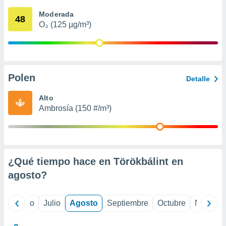
 seleccionar
o.
Moderada
48
O₃ (125 µg/m³)
calización
precisa e
ión mediante
, publicidad
Polen
Detalle
dos,
 publicidad
Alto
,
Ambrosía (150 #/m³)
ón de
 desarrollo
s.
tros 1199
ios
¿Qué tiempo hace en Törökbálint en
agosto
?
yo
Junio
Julio
Agosto
Septiembre
Octubre
Noviemb