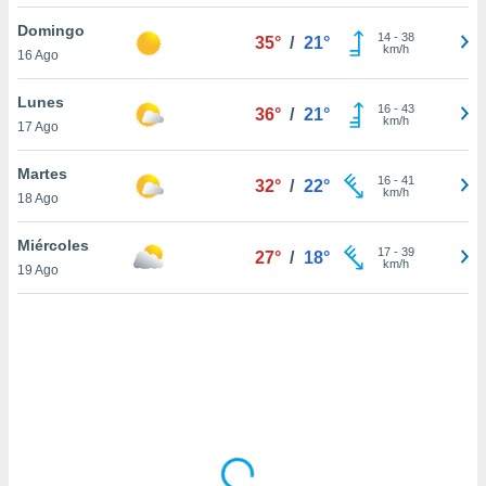
uedes
uestro sitio
Domingo
14
-
38
35°
/
21°
ed.cl. En
km/h
16 Ago
te
 de que
Lunes
talarán
16
-
43
36°
/
21°
km/h
17 Ago
e sean
para
a
Martes
16
-
41
32°
/
22°
por el sitio
km/h
18 Ago
o se
cookies para
Miércoles
17
-
39
27°
/
18°
km/h
19 Ago
nto ni para
licidad o
ado, aunque
sualizar
general no
ada. Puedes
 instalación
y acceder a
io web a
ste abono