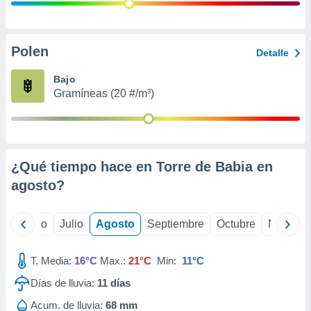
 seleccionar
o.
calización
precisa e
Polen
Detalle
ión mediante
Bajo
, publicidad
Gramíneas (20 #/m³)
dos,
 publicidad
,
ón de
¿Qué tiempo hace en Torre de Babia en
 desarrollo
s.
agosto
?
tros 1199
ios
yo
Junio
Julio
Agosto
Septiembre
Octubre
Noviemb
T. Media:
16°C
Max.:
21°C
Min:
11°C
Días de lluvia:
11
días
Acum. de lluvia:
68 mm