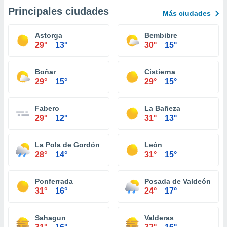
Principales ciudades
Más ciudades
Astorga
Bembibre
29°
13°
30°
15°
Boñar
Cistierna
29°
15°
29°
15°
Fabero
La Bañeza
29°
12°
31°
13°
La Pola de Gordón
León
28°
14°
31°
15°
Ponferrada
Posada de Valdeón
31°
16°
24°
17°
Sahagun
Valderas