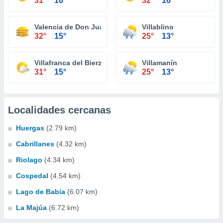
31°
16°
32°
16°
Valencia de Don Juan
Villablino
32°
15°
25°
13°
Villafranca del Bierzo
Villamanín
31°
15°
25°
13°
Localidades cercanas
Huergas
(2.79 km)
Cabrillanes
(4.32 km)
Riolago
(4.34 km)
Cospedal
(4.54 km)
Lago de Babia
(6.07 km)
La Majúa
(6.72 km)