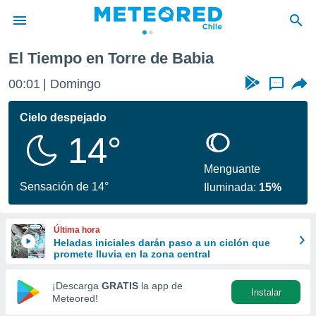
de Babia
El Tiempo en Torre de Babia
privacidad
00:01
Domingo
...
o de
eteored.cl)
borado por
Cielo despejado
es para
14°
ue la
 que se
e calidad.
Menguante
eder a este
Sensación de 14°
Iluminada:
15%
ediante las
opciones:
Última hora
ookies y
Heladas iniciales darán paso a un ciclón que
e forma
promete lluvia en la zona central
d digital
¡Descarga
GRATIS
la app de
Instalar
ada, basada
Meteored!
mación