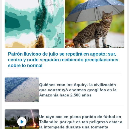
Patrón lluvioso de julio se repetirá en agosto: sur,
centro y norte seguirán recibiendo precipitaciones
sobre lo normal
Quiénes eran los Aquiry: la civilización
que construyó enormes geoglifos en la
Amazonía hace 2.500 años
Un rayo cae en pleno partido de fútbol en
Tailandia: por qué es tan peligroso estar a
la intemperie durante una tormenta