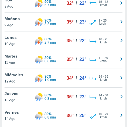
90%
15
-
37
32°
/
22°
6.7 mm
km/h
8 Ago
do en
 mismo.
sultar más
Mañana
90%
9
-
25
35°
/
23°
 en nuestra
3.2 mm
km/h
9 Ago
 Cookies
y
ualquier
Lunes
80%
10
-
26
35°
/
22°
2.7 mm
km/h
10 Ago
ento
 botón
ación de
Martes
80%
11
-
30
35°
/
23°
kies
0.6 mm
km/h
11 Ago
 disponible
e nuestra
Miércoles
80%
14
-
39
.
34°
/
24°
1.9 mm
km/h
12 Ago
IVAMENTE,
Jueves
80%
14
-
34
36°
/
23°
0.3 mm
km/h
13 Ago
as
 a cookies
Viernes
80%
10
-
24
36°
/
25°
0.8 mm
km/h
 no aceptar
14 Ago
ón de