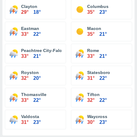
Clayton
Columbus
29°
18°
35°
23°
Eastman
Macon
33°
22°
35°
21°
Peachtree City-Falcon Field Atlanta
Rome
33°
21°
33°
21°
Royston
Statesboro
32°
20°
31°
22°
Thomasville
Tifton
33°
22°
32°
22°
Valdosta
Waycross
31°
23°
30°
23°