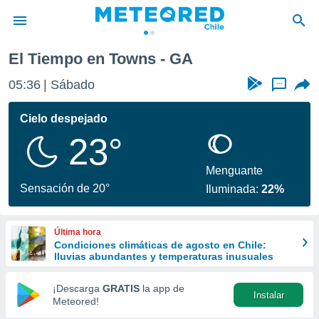
El Tiempo en Towns - GA
privacidad
05:36
Sábado
...
o de
eteored.cl)
borado por
Cielo despejado
es para
23°
ue la
 que se
e calidad.
Menguante
eder a este
Sensación de 20°
Iluminada:
22%
ediante las
opciones:
Última hora
ookies y
Condiciones climáticas de agosto en Chile:
e forma
lluvias abundantes y temperaturas inusuales
d digital
¡Descarga
GRATIS
la app de
Instalar
ada, basada
Meteored!
mación