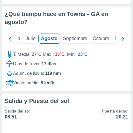
 seleccionar
o.
¿Qué tiempo hace en Towns - GA en
calización
precisa e
agosto
?
ión mediante
, publicidad
yo
Junio
Julio
Agosto
Septiembre
Octubre
Noviemb
dos,
T. Media:
27°C
Max.:
33°C
Min:
23°C
 publicidad
,
Días de lluvia:
17
días
ón de
 desarrollo
Acum. de lluvia:
119 mm
s.
Viento medio:
8 km/h
tros 1199
ios
Salida y Puesta del sol
Salida del sol
Puesta del sol
06:51
20:21