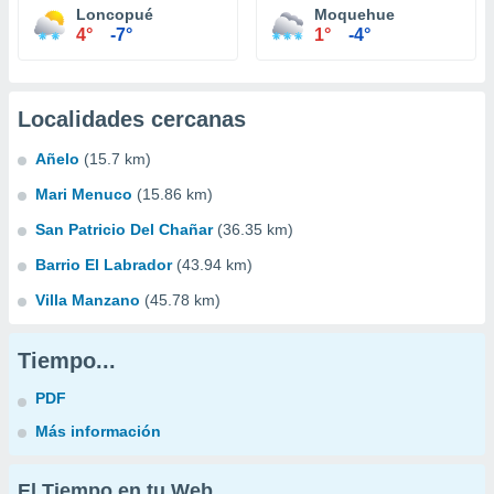
Loncopué
Moquehue
4°
-7°
1°
-4°
Localidades cercanas
Añelo
(15.7 km)
Mari Menuco
(15.86 km)
San Patricio Del Chañar
(36.35 km)
Barrio El Labrador
(43.94 km)
Villa Manzano
(45.78 km)
Tiempo...
PDF
Más información
El Tiempo en tu Web