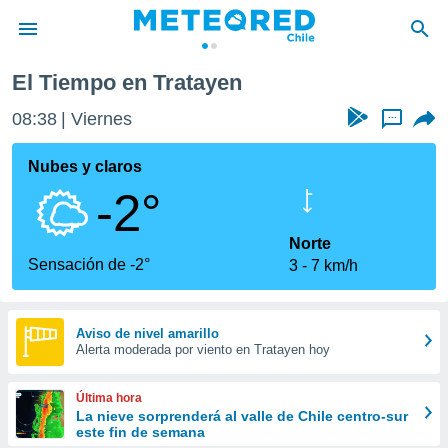
El Tiempo en Tratayen
privacidad
08:38
Viernes
...
o de
eteored.cl)
borado por
Nubes y claros
es para
-2°
ue la
 que se
e calidad.
Norte
eder a este
Sensación de -2°
3
7 km/h
ediante las
opciones:
ookies y
Aviso de nivel amarillo
Alerta moderada por viento en Tratayen hoy
e forma
d digital
Última hora
ada, basada
La nieve sorprenderá al valle de Chile centro-sur
este fin de semana
mación