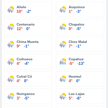
Añelo
Auquinco
10°
-2°
1°
-3°
Centenario
Chapelco
12°
0°
0°
-5°
China Muerta
Chos Malal
9°
-1°
7°
-1°
Coihueco
Copahue
4°
-4°
-5°
-13°
Cutral Có
Huemul
4°
0°
4°
0°
Huinganco
Las Lajas
3°
-5°
5°
-6°