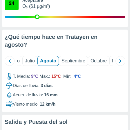
Aceptable
 seleccionar
24
o.
O₃ (61 µg/m³)
calización
precisa e
ión mediante
¿Qué tiempo hace en Tratayen en
, publicidad
agosto
?
dos,
 publicidad
,
yo
Junio
Julio
Agosto
Septiembre
Octubre
Noviemb
ón de
 desarrollo
s.
T. Media:
9°C
Max.:
15°C
Min:
4°C
tros 1199
Días de lluvia:
3
días
ios
Acum. de lluvia:
16 mm
Viento medio:
12 km/h
Salida y Puesta del sol